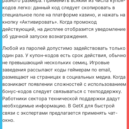
разного размера. Применить всякий из числа купон-
кодов легко: данный код следует скопировать в
специальное поле на платформе казино, и нажать на
кнопку «Активировать». Когда промокод
действующий, на дисплее отобразится уведомление
об удачной запуске вознаграждения.
Любой из паролей допустимо задействовать только
один раз. У купон-кодов есть срок действия, обычно
не превышающий нескольких семиц. Игровые
заведения рассылают коды геймерам по email,
размещают на страницах в социальных медиа. Когда
возникают появлении сложностей с использованием
бонус-кодов следует связываться с техподдержку.
Работники сектора технической поддержки дадут
необходимые информацию. В GetX для быстрой
связи с экспертами предлагается применять чат-
окно.