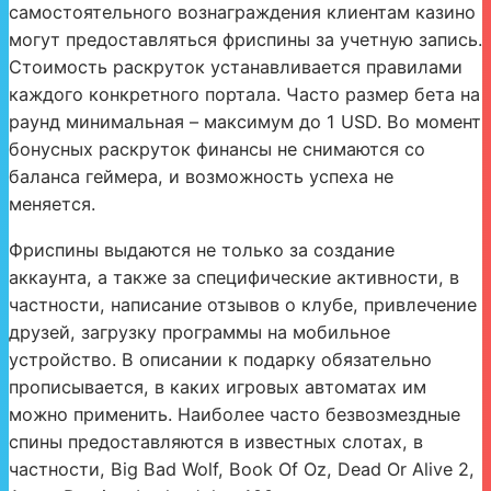
самостоятельного вознаграждения клиентам казино
могут предоставляться фриспины за учетную запись.
Стоимость раскруток устанавливается правилами
каждого конкретного портала. Часто размер бета на
раунд минимальная – максимум до 1 USD. Во момент
бонусных раскруток финансы не снимаются со
баланса геймера, и возможность успеха не
меняется.
Фриспины выдаются не только за создание
аккаунта, а также за специфические активности, в
частности, написание отзывов о клубе, привлечение
друзей, загрузку программы на мобильное
устройство. В описании к подарку обязательно
прописывается, в каких игровых автоматах им
можно применить. Наиболее часто безвозмездные
спины предоставляются в известных слотах, в
частности, Big Bad Wolf, Book Of Oz, Dead Or Alive 2,