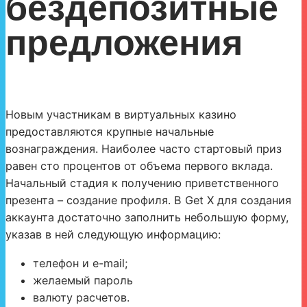
бездепозитные
предложения
Новым участникам в виртуальных казино
предоставляются крупные начальные
вознаграждения. Наиболее часто стартовый приз
равен сто процентов от объема первого вклада.
Начальный стадия к получению приветственного
презента – создание профиля. В Get X для создания
аккаунта достаточно заполнить небольшую форму,
указав в ней следующую информацию:
телефон и e-mail;
желаемый пароль
валюту расчетов.