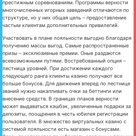
престижным соревнованиям. Программы верности
многочисленных игорных заведений отличаются по
структуре, но у них общая цель – предоставление
частым клиентам дополнительных привилегий.
Участвовать в плане лояльности выгодно благодаря
получению массы выгод. Самые распространенные
призы – эксклюзивные премии. Оные раздаются
всевозможными путями. Востребованный опция –
лестница уровней. При достижении каждого
следующего ранга клиенты казино получают все
больше бонусов. Для движения вперед по лестнице
званий нужно накапливать очки за беттинги или
внесение средств. В границах планов верности
может выдаваться кэшбэк, увеличенные подарки за
депозиты, поощрения в честь юбилея регистрации
пользователя. В множество виртуальных казино с
системой лояльности есть магазин с бонусами.