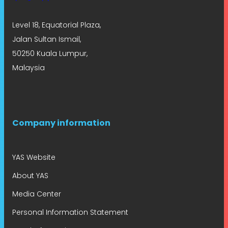
Level 18, Equatorial Plaza,
Jalan Sultan Ismail,
50250 Kuala Lumpur,
Malaysia
Company information
YAS Website
About YAS
Media Center
Personal Information Statement