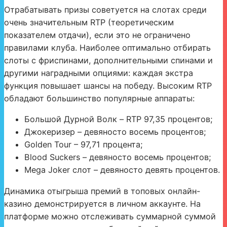
Отрабатывать призы советуется на слотах среди
очень значительным RTP (теоретическим
показателем отдачи), если это не ограничено
правилами клуба. Наиболее оптимально отбирать
слоты с фриспинами, дополнительными спинами и
другими наградными опциями: каждая экстра
функция повышает шансы на победу. Высоким RTP
обладают большинство популярные аппараты:
Большой Дурной Волк – RTP 97,35 процентов;
Джокеризер – девяносто восемь процентов;
Golden Tour – 97,71 процента;
Blood Suckers – девяносто восемь процентов;
Mega Joker слот – девяносто девять процентов.
Динамика отыгрыша премий в топовых онлайн-
казино демонстрируется в личном аккаунте. На
платформе можно отслеживать суммарной суммой