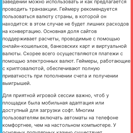
заведении можно использовать и как предлагается
проводить транзакции. Геймеру рекомендуется
пользоваться валюту страны, в которой он
находится: в этом случае не будет лишних расходов
на конвертацию. Основная доля сайтов
поддерживает расчеты, проводимые с помощью
онлайн-кошельков, банковских карт и виртуальной
валюты. Скорее всего осуществляются платежи с
помощью электронных валют. Геймеры, работающие
с криптовалютой, обеспечивают полную
приватность при пополнении счета и получении
выигрышей.
Для приятной игровой сессии важно, чтоб у
площадки была мобильная адаптация или
доступный для загрузки софт. Многим
пользователям включать автоматы на телефоне
комфортнее, чем на настольном компьютере. У
основных популярных казино существует