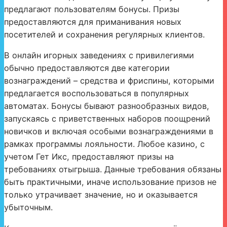
предлагают пользователям бонусы. Призы
предоставляются для приманивания новых
посетителей и сохранения регулярных клиентов.
В онлайн игорных заведениях с привилегиями
обычно предоставляются две категории
вознаграждений – средства и фриспины, которыми
предлагается воспользоваться в популярных
автоматах. Бонусы бывают разнообразных видов,
запускаясь с приветственных наборов поощрений
новичков и включая особыми вознаграждениями в
рамках программы лояльности. Любое казино, с
учетом Гет Икс, предоставляют призы на
требованиях отыгрыша. Данные требования обязаны
быть практичными, иначе использование призов не
только утрачивает значение, но и оказывается
убыточным.