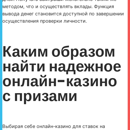
методом, что и осуществлять вклады. Функция
вывода денег становится доступной по завершении
осуществления проверки личности.
Каким образом
найти надежное
онлайн-казино
с призами
Выбирая себе онлайн-казино для ставок на