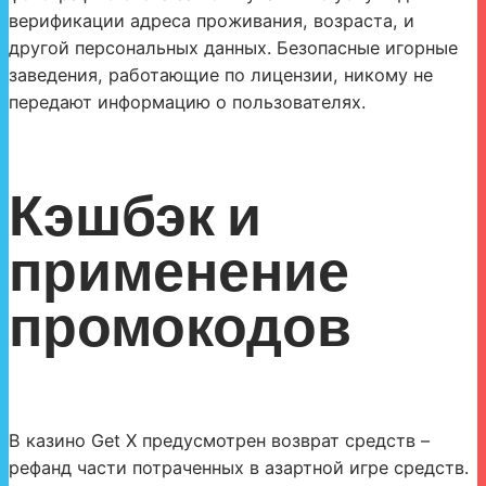
верификации адреса проживания, возраста, и
другой персональных данных. Безопасные игорные
заведения, работающие по лицензии, никому не
передают информацию о пользователях.
Кэшбэк и
применение
промокодов
В казино Get X предусмотрен возврат средств –
рефанд части потраченных в азартной игре средств.