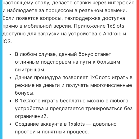
настоящему столу, делаете ставки через интерфейс
и наблюдаете за процессом в реальном времени.
Если появятся вопросы, техподдержка доступна
прямо в мобильной версии. Приложение 1xSlots
доступно для загрузки на устройства с Android и
iOS.
В любом случае, данный бонус станет
отличным подспорьем на пути к большим
выигрышам.
Данная процедура позволяет 1xСлотс играть в
режиме на деньги и получать многочисленные
бонусы.
В 1xСлотс играть бесплатно можно с любого
устройства и предлагается тренироваться без
ограничений.
Создание аккаунта в 1xslots — довольно
простой и понятный процесс.