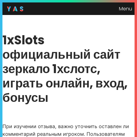
Menu
1xSlots
официальный сайт ️
зеркало 1хслотс,
играть онлайн, вход,
бонусы
При изучении отзыва, важно уточнить оставлен ли
комментарий реальным игроком. Пользователям