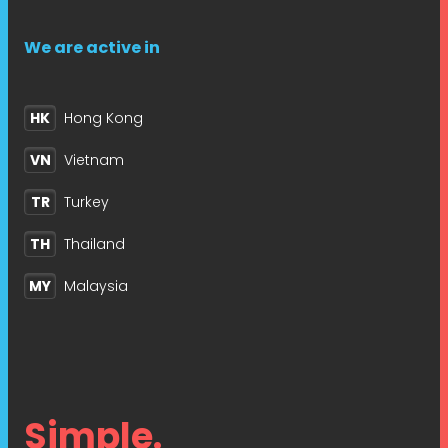
We are active in
HK
Hong Kong
VN
Vietnam
TR
Turkey
TH
Thailand
MY
Malaysia
Simple.