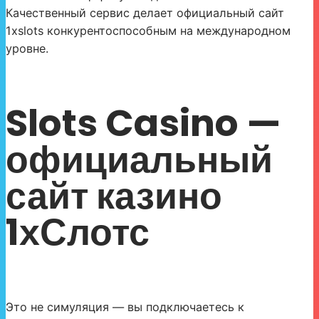
Качественный сервис делает официальный сайт
1xslots конкурентоспособным на международном
уровне.
Slots Casino —
официальный
сайт казино
1хСлотс
Это не симуляция — вы подключаетесь к