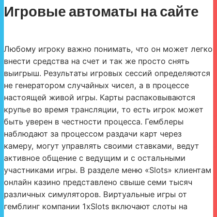
Игровые автоматы на сайте
Любому игроку важно понимать, что он может легко
внести средства на счет и так же просто снять
выигрыш. Результаты игровых сессий определяются
не генератором случайных чисел, а в процессе
настоящей живой игры. Карты распаковываются
крупье во время трансляции, то есть игрок может
быть уверен в честности процесса. Гемблеры
наблюдают за процессом раздачи карт через
камеру, могут управлять своими ставками, ведут
активное общение с ведущим и с остальными
участниками игры. В разделе меню «Slots» клиентам
онлайн казино представлено свыше семи тысяч
различных симуляторов. Виртуальные игры от
гемблинг компании 1xSlots включают слоты на