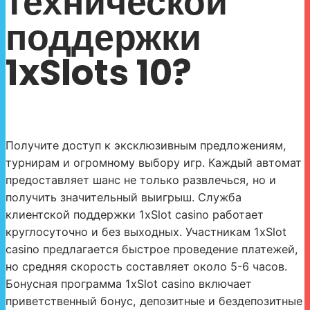
технической
поддержки
1xSlots 10?
Получите доступ к эксклюзивным предложениям,
турнирам и огромному выбору игр. Каждый автомат
предоставляет шанс не только развлечься, но и
получить значительный выигрыш. Служба
клиентской поддержки 1xSlot casino работает
круглосуточно и без выходных. Участникам 1xSlot
casino предлагается быстрое проведение платежей,
но средняя скорость составляет около 5-6 часов.
Бонусная программа 1xSlot casino включает
приветственный бонус, депозитные и бездепозитные