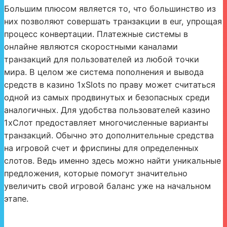
Большим плюсом является то, что большинство из
них позволяют совершать транзакции в eur, упрощая
процесс конвертации. Платежные системы в
онлайне являются скоростными каналами
транзакций для пользователей из любой точки
мира. В целом же система пополнения и вывода
средств в казино 1xSlots по праву может считаться
одной из самых продвинутых и безопасных среди
аналогичных. Для удобства пользователей казино
1хСлот предоставляет многочисленные варианты
транзакций. Обычно это дополнительные средства
на игровой счет и фриспины для определенных
слотов. Ведь именно здесь можно найти уникальные
предложения, которые помогут значительно
увеличить свой игровой баланс уже на начальном
этапе.