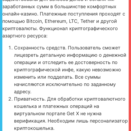
заработанных сумм в большинстве комфортных
онлайн-казино. Платежные поступления проходят с
помощью Bitcoin, Ethereum, LTC, Tether и другой
криптовалюты. Функционал криптографического
азартного ресурса:
Сохранность средств. Пользователь сможет
лицезреть детальную информацию о денежной
операции и отследить ее достоверность по
криптографической инфе, какую невозможно
изменить или подделать. Все суммы
начисляются исключительно по заданному
адресу.
Приватность. Для обработки криптовалютного
кошелька и платежных операций на
виртуальном портале Get X не нужна
верификация. Необходим лишь персонализатор
криптокошелька.