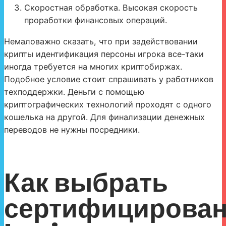
Скоростная обработка. Высокая скорость
проработки финансовых операций.
Немаловажно сказать, что при задействовании
крипты идентификация персоны игрока все-таки
иногда требуется на многих криптобиржах.
Подобное условие стоит спрашивать у работников
техподдержки. Деньги с помощью
криптографических технологий проходят с одного
кошелька на другой. Для финализации денежных
переводов не нужны посредники.
Как выбрать
сертифицирова