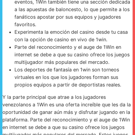
eventos, 1Win también tiene una sección dedicada
a las apuestas de baloncesto, lo que permite a los
fanáticos apostar por sus equipos y jugadores
favoritos.
Experimenta la emoción del casino desde tu casa
con la opción de casino en vivo de 1win.
Parte del reconocimiento y el auge de 1Win en
internet se debe a que su casino ofrece los juegos
multijugador más populares del mercado.
Los deportes de fantasía en 1win son torneos
virtuales en los que los jugadores forman sus
propios equipos a partir de deportistas reales.
Y la parte principal que atrae a los jugadores
venezolanos a 1Win es una oferta increíble que les da la
oportunidad de ganar aún más y disfrutar jugando en la
plataforma. Parte del reconocimiento y el auge de 1Win
en internet se debe a que su casino ofrece los juegos
multijugador más populares del mercado. Estos juegos