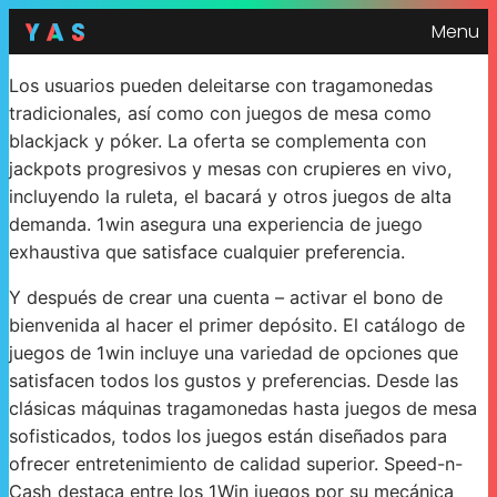
Menu
Los usuarios pueden deleitarse con tragamonedas
tradicionales, así como con juegos de mesa como
blackjack y póker. La oferta se complementa con
jackpots progresivos y mesas con crupieres en vivo,
incluyendo la ruleta, el bacará y otros juegos de alta
demanda. 1win asegura una experiencia de juego
exhaustiva que satisface cualquier preferencia.
Y después de crear una cuenta – activar el bono de
bienvenida al hacer el primer depósito. El catálogo de
juegos de 1win incluye una variedad de opciones que
satisfacen todos los gustos y preferencias. Desde las
clásicas máquinas tragamonedas hasta juegos de mesa
sofisticados, todos los juegos están diseñados para
ofrecer entretenimiento de calidad superior. Speed-n-
Cash destaca entre los 1Win juegos por su mecánica