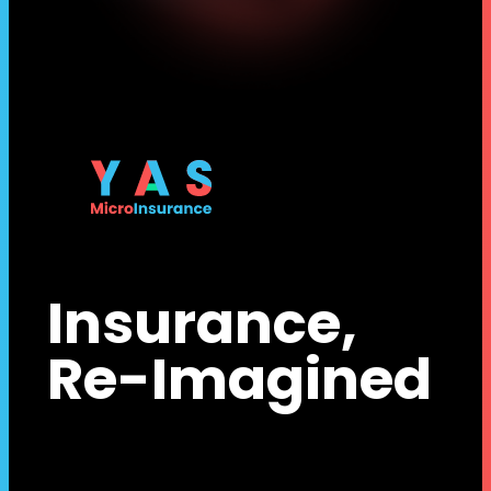
Insurance,
Re-Imagined