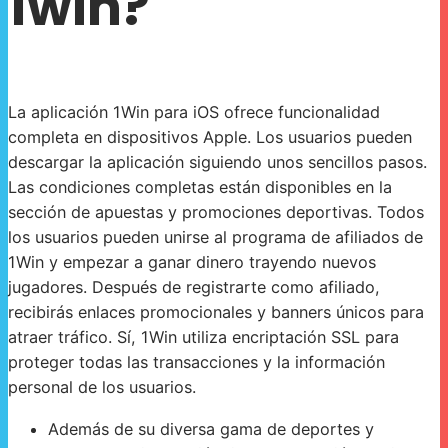
1win?
La aplicación 1Win para iOS ofrece funcionalidad
completa en dispositivos Apple. Los usuarios pueden
descargar la aplicación siguiendo unos sencillos pasos.
Las condiciones completas están disponibles en la
sección de apuestas y promociones deportivas. Todos
los usuarios pueden unirse al programa de afiliados de
1Win y empezar a ganar dinero trayendo nuevos
jugadores. Después de registrarte como afiliado,
recibirás enlaces promocionales y banners únicos para
atraer tráfico. Sí, 1Win utiliza encriptación SSL para
proteger todas las transacciones y la información
personal de los usuarios.
Además de su diversa gama de deportes y