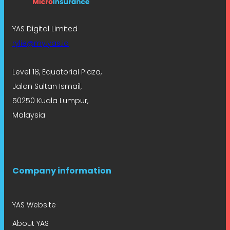
YAS Digital Limited
rylie@my.yas.io
Level 18, Equatorial Plaza,
Jalan Sultan Ismail,
50250 Kuala Lumpur,
Malaysia
Company information
YAS Website
About YAS