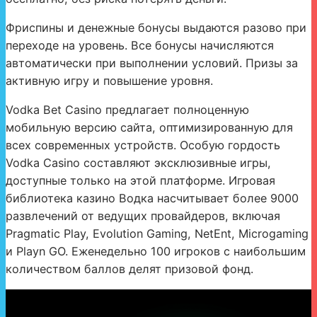
Фриспины и денежные бонусы выдаются разово при
переходе на уровень. Все бонусы начисляются
автоматически при выполнении условий. Призы за
активную игру и повышение уровня.
Vodka Bet Casino предлагает полноценную
мобильную версию сайта, оптимизированную для
всех современных устройств. Особую гордость
Vodka Casino составляют эксклюзивные игры,
доступные только на этой платформе. Игровая
библиотека казино Водка насчитывает более 9000
развлечений от ведущих провайдеров, включая
Pragmatic Play, Evolution Gaming, NetEnt, Microgaming
и Playn GO. Еженедельно 100 игроков с наибольшим
количеством баллов делят призовой фонд.