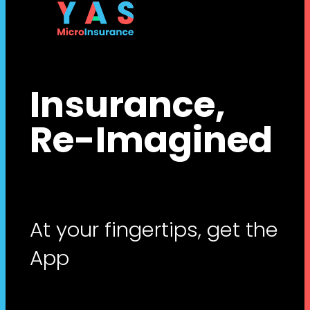
Insurance,
Re-Imagined
At your fingertips, get the
App