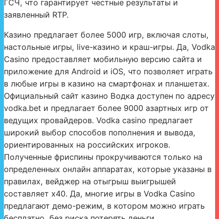
ГСЧ, что гарантирует честные результаты и
заявленный RTP.
Казино предлагает более 5000 игр, включая слоты,
настольные игры, live-казино и краш-игры. Да, Vodka
Casino предоставляет мобильную версию сайта и
приложение для Android и iOS, что позволяет играть
в любые игры в казино на смартфонах и планшетах.
Официальный сайт казино Водка доступен по адресу
vodka.bet и предлагает более 9000 азартных игр от
ведущих провайдеров. Vodka casino предлагает
широкий выбор способов пополнения и вывода,
ориентированных на российских игроков.
Полученные фриспины прокручиваются только на
определенных онлайн аппаратах, которые указаны в
правилах, вейджер на отыгрыш выигрышей
составляет x40. Да, многие игры в Vodka Casino
предлагают демо-режим, в котором можно играть
бесплатно, без риска потерять деньги.