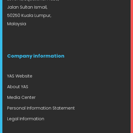
Jalan Sultan Ismail,
50250 Kuala Lumpur,
Malaysia
Company information
YAS Website
About YAS
Media Center
Personal Information Statement
Legal Information