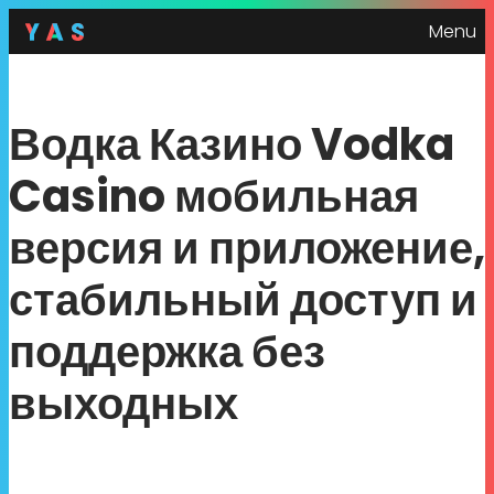
Menu
Водка Казино Vodka
Casino мобильная
версия и приложение,
стабильный доступ и
поддержка без
выходных