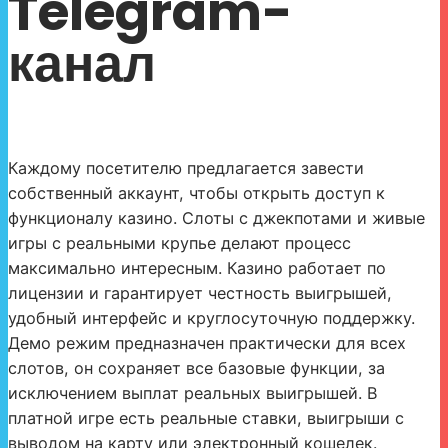
Telegram-
канал
Каждому посетителю предлагается завести
собственный аккаунт, чтобы открыть доступ к
функционалу казино. Слоты с джекпотами и живые
игры с реальными крупье делают процесс
максимально интересным. Казино работает по
лицензии и гарантирует честность выигрышей,
удобный интерфейс и круглосуточную поддержку.
Демо режим предназначен практически для всех
слотов, он сохраняет все базовые функции, за
исключением выплат реальных выигрышей. В
платной игре есть реальные ставки, выигрыши с
выводом на карту или электронный кошелек.