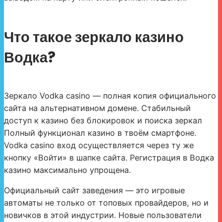
Что такое зеркало казино
Водка?
Зеркало Vodka casino — полная копия официального
сайта на альтернативном домене. Стабильный
доступ к казино без блокировок и поиска зеркал
Полный функционал казино в твоём смартфоне.
Vodka casino вход осуществляется через ту же
кнопку «Войти» в шапке сайта. Регистрация в Водка
казино максимально упрощена.
Официальный сайт заведения — это игровые
автоматы не только от топовых провайдеров, но и
новичков в этой индустрии. Новые пользователи