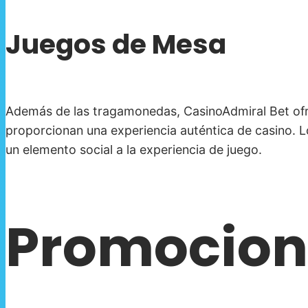
Juegos de Mesa
Además de las tragamonedas, CasinoAdmiral Bet ofre
proporcionan una experiencia auténtica de casino. L
un elemento social a la experiencia de juego.
Promocione