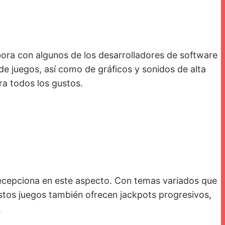
bora con algunos de los desarrolladores de software
de juegos, así como de gráficos y sonidos de alta
ra todos los gustos.
decepciona en este aspecto. Con temas variados que
estos juegos también ofrecen jackpots progresivos,
.