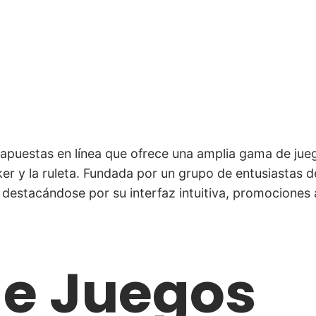
apuestas en línea que ofrece una amplia gama de ju
 y la ruleta. Fundada por un grupo de entusiastas de
 destacándose por su interfaz intuitiva, promociones a
de Juegos