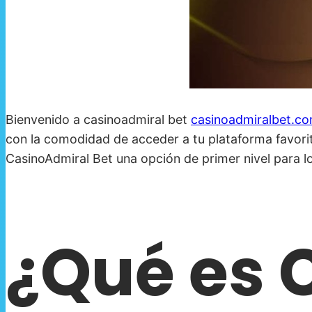
Bienvenido a casinoadmiral bet
casinoadmiralbet.co
con la comodidad de acceder a tu plataforma favorit
CasinoAdmiral Bet una opción de primer nivel para l
¿Qué es 