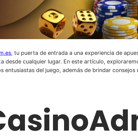
m.es
, tu puerta de entrada a una experiencia de apue
a desde cualquier lugar. En este artículo, explorarem
os entusiastas del juego, además de brindar consejos 
CasinoAd