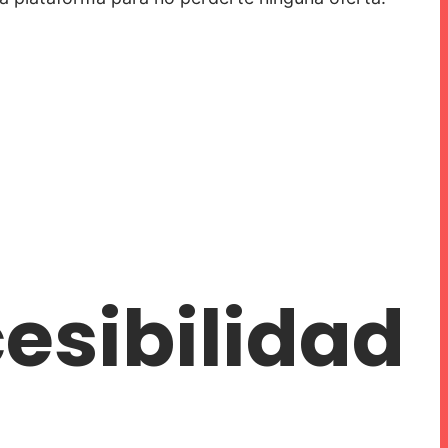
cesibilidad