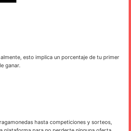
lmente, esto implica un porcentaje de tu primer
de ganar.
 tragamonedas hasta competiciones y sorteos,
la plataforma para no perderte ninguna oferta.