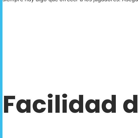
Facilidad 