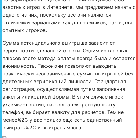
азартных играх в Интернете, мы предлагаем начать с
одного из них, поскольку все они являются
отличными вариантами как для новичков, так и для
опытных игроков.
Сумма потенциального выигрыша зависит от
вероятности сделанной ставки. Одним из главных
плюсов этого метода оплаты всегда была и остается
анонимность. Также они позволяют выводить
практически неограниченные суммы выигрышей без
длительных верификаций личности. Стандартная
регистрация, осуществляемая путем заполнения
анкеты иликраткой формы. В этом случае игрок
указывает логин, пароль, электронную почту,
телефон, выбирает валюту для расчетов. Тем не
менее%2C у вас только еще есть единственный
выиграть%2C и выиграть много.