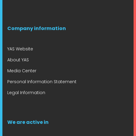
Company information
YAS Website
About YAS
Media Center
Personal Information Statement
Legal Information
We are active in