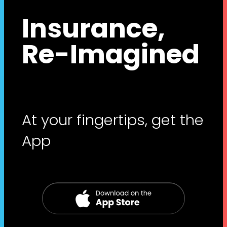
Insurance,
Re-Imagined
At your fingertips, get the
App