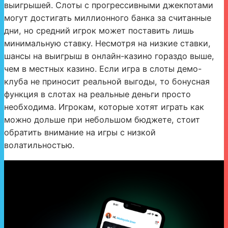
выигрышей. Слоты с прогрессивными джекпотами
могут достигать миллионного банка за считанные
дни, но средний игрок может поставить лишь
минимальную ставку. Несмотря на низкие ставки,
шансы на выигрыш в онлайн-казино гораздо выше,
чем в местных казино. Если игра в слоты демо-
клуба не приносит реальной выгоды, то бонусная
функция в слотах на реальные деньги просто
необходима. Игрокам, которые хотят играть как
можно дольше при небольшом бюджете, стоит
обратить внимание на игры с низкой
волатильностью.