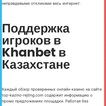
неправдивыми откликами весь интернет.
Поддержка
игроков в
Khanbet в
Казахстане
Каждый обзор проверенных онлайн казино на сайте
top-kazino-rejting.com содержит информацию о
промо предложениях площадки. Работая без