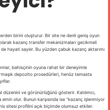
eyici?
den birini oluşturur. Bir site ne denli geniş oyun
k olarak kazanç transfer mekanizmaları gecikmeli
ri de hayati sayılır. Bu yüzden çabuk kazanç aktarımı
ımlar, bahisçinin oyuna rahat bir deneyimle
ya karmaşık depozito prosedürleri, henüz temasta
ıflar.
l düzenini ve görünürlüğünü gösterir. Katılımcı,
na emin olur. Bunun karşısında ise “kazanç işlenmiyor
is sitesi profilini açık biçimde olumsuz etkiler.