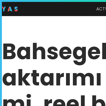
ACT
Bahsegel
aktarımı 
mi, reel b