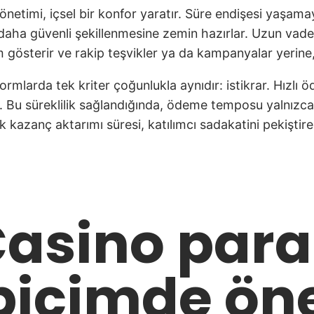
yönetimi, içsel bir konfor yaratır. Süre endişesi yaşa
ok daha güvenli şekillenmesine zemin hazırlar. Uzun va
m gösterir ve rakip teşvikler ya da kampanyalar yerine,
rmlarda tek kriter çoğunlukla aynıdır: istikrar. Hızlı 
tir. Bu süreklilik sağlandığında, ödeme temposu yalnız
k kazanç aktarımı süresi, katılımcı sadakatini pekiştire
Casino par
 biçimde ön