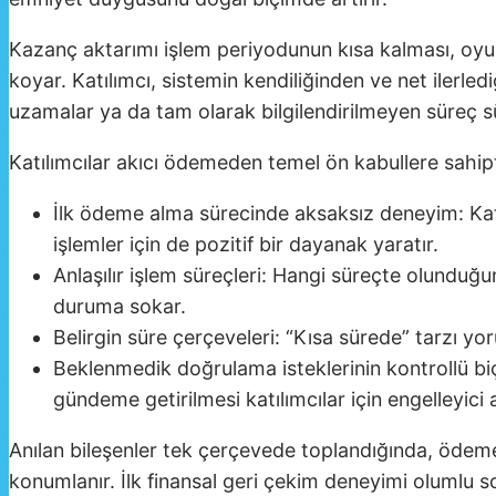
Kazanç aktarımı işlem periyodunun kısa kalması, oyun
koyar. Katılımcı, sistemin kendiliğinden ve net ilerle
uzamalar ya da tam olarak bilgilendirilmeyen süreç sür
Katılımcılar akıcı ödemeden temel ön kabullere sahipti
İlk ödeme alma sürecinde aksaksız deneyim: Katılı
işlemler için de pozitif bir dayanak yaratır.
Anlaşılır işlem süreçleri: Hangi süreçte olunduğu
duruma sokar.
Belirgin süre çerçeveleri: “Kısa sürede” tarzı yoru
Beklenmedik doğrulama isteklerinin kontrollü biçi
gündeme getirilmesi katılımcılar için engelleyici al
Anılan bileşenler tek çerçevede toplandığında, ödeme 
konumlanır. İlk finansal geri çekim deneyimi olumlu so