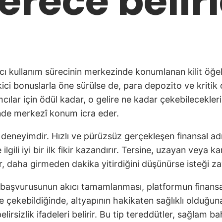
erece belirl
 kullanım sürecinin merkezinde konumlanan kilit öğeler
kici bonuslarla öne sürülse de, para depozito ve kriti
ımcılar için ödül kadar, o gelire ne kadar çekebilecekle
inde merkezî konum icra eder.
deneyimdir. Hızlı ve pürüzsüz gerçekleşen finansal ad
 ilgili iyi bir ilk fikir kazandırır. Tersine, uzayan ve
r, daha girmeden dakika yitirdiğini düşünürse isteği zay
me başvurusunun akıcı tamamlanması, platformun finansa
nce çekebildiğinde, altyapının hakikaten sağlıklı olduğu
irsizlik ifadeleri belirir. Bu tip tereddütler, sağlam bah