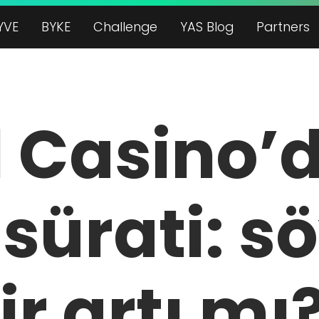
YVE
BYKE
Challenge
YAS Blog
Partners
 Casino’
sürati: sö
ir artı mı