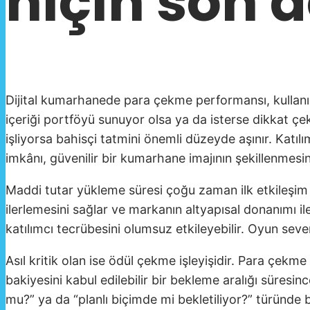
niçin son d
Dijital kumarhanede para çekme performansı, kullanıcı
içeriği portföyü sunuyor olsa ya da isterse dikkat çe
işliyorsa bahisçi tatmini önemli düzeyde aşınır. Katıl
imkânı, güvenilir bir kumarhane imajının şekillenmes
Maddi tutar yükleme süresi çoğu zaman ilk etkileşim 
ilerlemesini sağlar ve markanın altyapısal donanımı ile
katılımcı tecrübesini olumsuz etkileyebilir. Oyun seve
Asıl kritik olan ise ödül çekme işleyişidir. Para çek
bakiyesini kabul edilebilir bir bekleme aralığı süresi
mu?” ya da “planlı biçimde mi bekletiliyor?” türünde bel