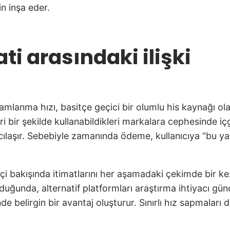
in inşa eder.
ati arasındaki ilişki
lanma hızı, basitçe geçici bir olumlu his kaynağı olar
eri bir şekilde kullanabildikleri markalara cephesinde içg
lıcılaşır. Sebebiyle zamanında ödeme, kullanıcıya “bu
hisçi bakışında itimatlarını her aşamadaki çekimde bir
uğunda, alternatif platformları araştırma ihtiyacı gü
nde belirgin bir avantaj oluşturur. Sınırlı hız sapmala