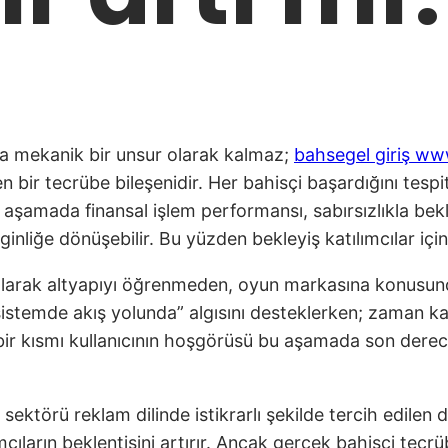
ca mekanik bir unsur olarak kalmaz;
bahsegel giriş ww
 bir tecrübe bileşenidir. Her bahisçi başardığını tespi
şamada finansal işlem performansı, sabırsızlıkla bekle
ginliğe dönüşebilir. Bu yüzden bekleyiş katılımcılar iç
tam olarak altyapıyı öğrenmeden, oyun markasına konusu
istemde akış yolunda” algısını desteklerken; zaman kayma
ük bir kısmı kullanıcının hoşgörüsü bu aşamada son dere
 sektörü reklam dilinde istikrarlı şekilde tercih edilen
ların beklentisini artırır. Ancak gerçek bahisçi tecrüb