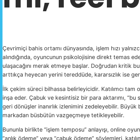
Çevrimiçi bahis ortamı dünyasında, işlem hızı yalnız
alındığında, oyuncunun psikolojisine direkt temas eden
ulaşacağını merak etmeye başlar. Doğrudan kritik bu a
arttıkça heyecan yerini tereddüde, kararsızlık ise ger
İlk çekim süreci bilhassa belirleyicidir. Katılımcı 
inşa eder. Çabuk ve kesintisiz bir para aktarımı, “bu s
geri dönüşler inanırlık izlenimini zedeleyebilir. Büy
markadan büsbütün vazgeçmeye tetikleyebilir.
Bununla birlikte “işlem temposu” anlayışı, online oyun
“anlık ödeme” veya “çabuk ödeme” söylemleri, katılımcı