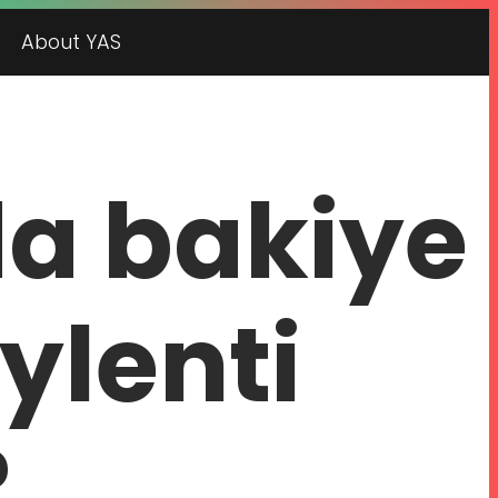
About YAS
da bakiye
ylenti
?