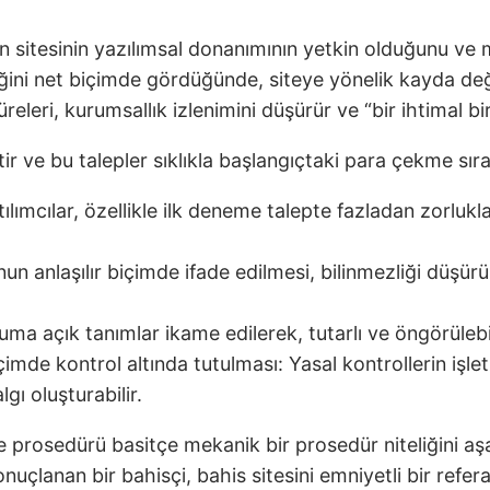
 sitesinin yazılımsal donanımının yetkin olduğunu ve m
diğini net biçimde gördüğünde, siteye yönelik kayda değ
eleri, kurumsallık izlenimini düşürür ve “bir ihtimal b
r ve bu talepler sıklıkla başlangıçtaki para çekme sıra
mcılar, özellikle ilk deneme talepte fazladan zorluklar
nun anlaşılır biçimde ifade edilmesi, bilinmezliği düşür
ma açık tanımlar ikame edilerek, tutarlı ve öngörülebilir 
mde kontrol altında tutulması: Yasal kontrollerin işleti
gı oluşturabilir.
prosedürü basitçe mekanik bir prosedür niteliğini aşar
nuçlanan bir bahisçi, bahis sitesini emniyetli bir ref