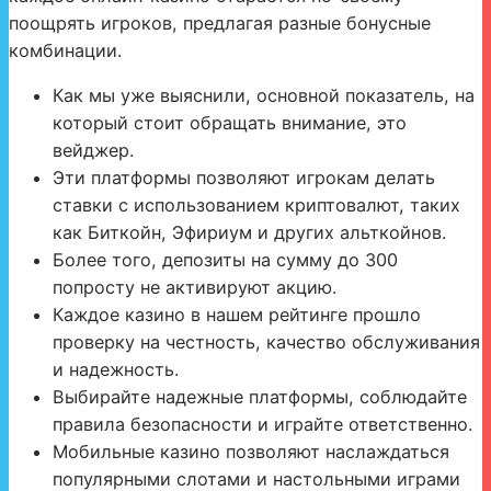
поощрять игроков, предлагая разные бонусные
комбинации.
Как мы уже выяснили, основной показатель, на
который стоит обращать внимание, это
вейджер.
Эти платформы позволяют игрокам делать
ставки с использованием криптовалют, таких
как Биткойн, Эфириум и других альткойнов.
Более того, депозиты на сумму до 300
попросту не активируют акцию.
Каждое казино в нашем рейтинге прошло
проверку на честность, качество обслуживания
и надежность.
Выбирайте надежные платформы, соблюдайте
правила безопасности и играйте ответственно.
Мобильные казино позволяют наслаждаться
популярными слотами и настольными играми