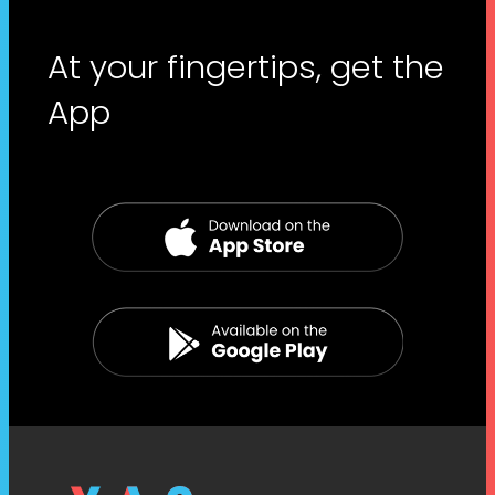
At your fingertips, get the
App