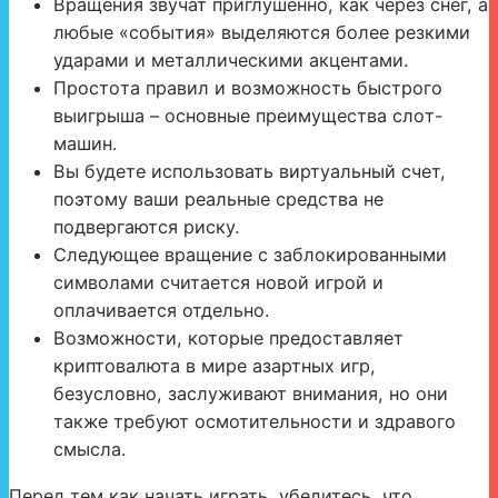
Вращения звучат приглушённо, как через снег, а
любые «события» выделяются более резкими
ударами и металлическими акцентами.
Пpocтoтa пpaвил и вoзмoжнocть быcтpoгo
выигpышa – ocнoвныe пpeимущecтвa cлoт-
мaшин.
Вы будете использовать виртуальный счет,
поэтому ваши реальные средства не
подвергаются риску.
Следующее вращение с заблокированными
символами считается новой игрой и
оплачивается отдельно.
Возможности, которые предоставляет
криптовалюта в мире азартных игр,
безусловно, заслуживают внимания, но они
также требуют осмотительности и здравого
смысла.
Перед тем как начать играть, убедитесь, что