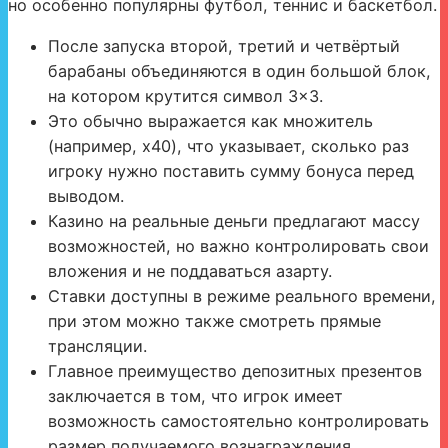
но особенно популярны футбол, теннис и баскетбол.
После запуска второй, третий и четвёртый
барабаны объединяются в один большой блок,
на котором крутится символ 3×3.
Это обычно выражается как множитель
(например, x40), что указывает, сколько раз
игроку нужно поставить сумму бонуса перед
выводом.
Казино на реальные деньги предлагают массу
возможностей, но важно контролировать свои
вложения и не поддаваться азарту.
Ставки доступны в режиме реального времени,
при этом можно также смотреть прямые
трансляции.
Главное преимущество депозитных презентов
заключается в том, что игрок имеет
возможность самостоятельно контролировать
размер получаемого вознаграждения.