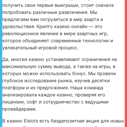
получить свои первые выигрыши, стоит сначала
попробовать различные развлечения. Мы
предлагаем вам погрузиться в мир азарта и
удовольствия. Крипто казино онлайн — это
революционное явление в мире азартных игр,
которое объединяет современные технологии и
увлекательный игровой процесс.
Да, многие казино устанавливают ограничения на
максимальную сумму вывода, а также на игры, в
которых можно использовать бонус. Мы провели
глубокое исследование рынка, изучив десятки
платформ и их предложения. Наша команда
анализировала каждое казино, проверяя его
лицензии, софт и сотрудничество с ведущими
провайдерами.
В казино Elslots есть бездепозитная акция для новых