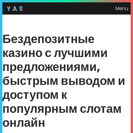
Menu
Бездепозитные
казино с лучшими
предложениями,
быстрым выводом и
доступом к
популярным слотам
онлайн