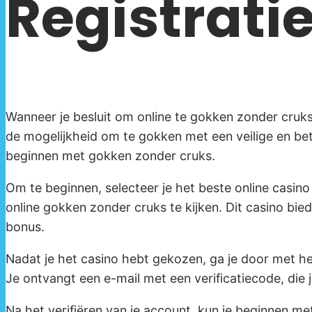
Registratie
Wanneer je besluit om online te gokken zonder cruks,
de mogelijkheid om te gokken met een veilige en bet
beginnen met gokken zonder cruks.
Om te beginnen, selecteer je het beste online casino
online gokken zonder cruks te kijken. Dit casino bi
bonus.
Nadat je het casino hebt gekozen, ga je door met het
Je ontvangt een e-mail met een verificatiecode, die 
Na het verifiëren van je account, kun je beginnen me