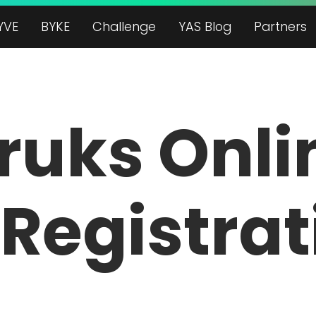
YVE
BYKE
Challenge
YAS Blog
Partners
ruks Onli
Registrat