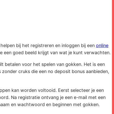
e helpen bij het registreren en inloggen bij een
online
e een goed beeld krijgt van wat je kunt verwachten.
t betalen voor het spelen van gokken. Het is een
s zonder cruks die een no deposit bonus aanbieden,
appen kan worden voltooid. Eerst selecteer je een
ord. Na registratie ontvang je een e-mail met een
kersnaam en wachtwoord en beginnen met gokken.