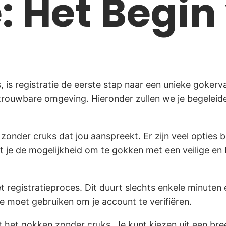
: Het Begin
 is registratie de eerste stap naar een unieke gokerva
rouwbare omgeving. Hieronder zullen we je begeleiden
 zonder cruks dat jou aanspreekt. Er zijn veel optie
edt je de mogelijkheid om te gokken met een veilige e
 registratieproces. Dit duurt slechts enkele minuten e
je moet gebruiken om je account te verifiëren.
t het gokken zonder cruks. Je kunt kiezen uit een bre