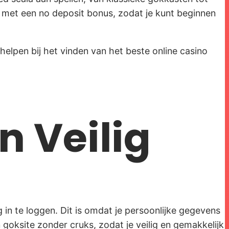
 met een no deposit bonus, zodat je kunt beginnen
helpen bij het vinden van het beste online casino
n Veilig
 in te loggen. Dit is omdat je persoonlijke gegevens
 goksite zonder cruks, zodat je veilig en gemakkelijk