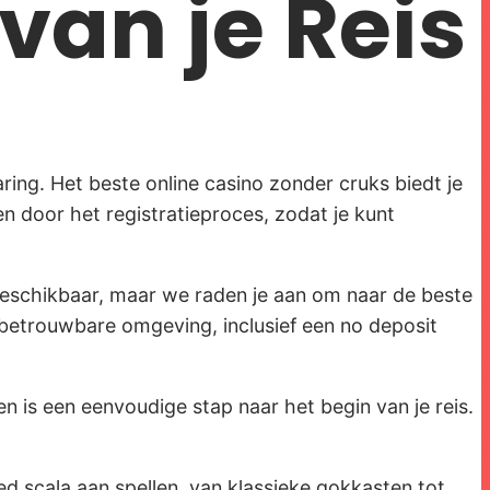
 van je Reis
ring. Het beste online casino zonder cruks biedt je
 door het registratieproces, zodat je kunt
s beschikbaar, maar we raden je aan om naar de beste
n betrouwbare omgeving, inclusief een no deposit
n is een eenvoudige stap naar het begin van je reis.
ed scala aan spellen, van klassieke gokkasten tot