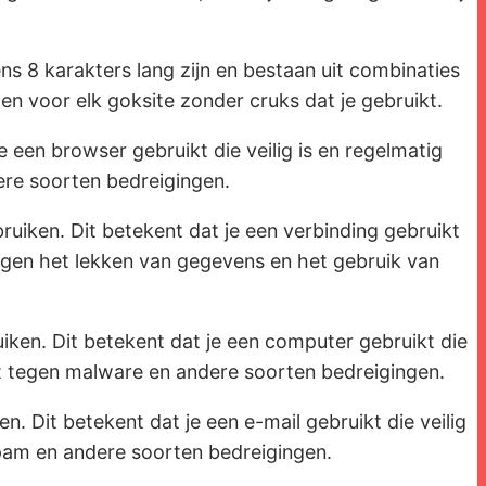
s 8 karakters lang zijn en bestaan uit combinaties
zen voor elk goksite zonder cruks dat je gebruikt.
 een browser gebruikt die veilig is en regelmatig
ere soorten bedreigingen.
bruiken. Dit betekent dat je een verbinding gebruikt
 tegen het lekken van gegevens en het gebruik van
uiken. Dit betekent dat je een computer gebruikt die
edt tegen malware en andere soorten bedreigingen.
n. Dit betekent dat je een e-mail gebruikt die veilig
 spam en andere soorten bedreigingen.