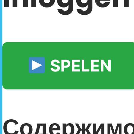
SPELEN
Содержим