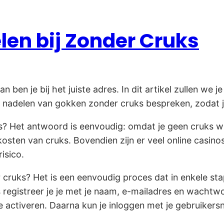
len bij Zonder Cruks
 ben je bij het juiste adres. In dit artikel zullen we j
 nadelen van gokken zonder cruks bespreken, zodat j
? Het antwoord is eenvoudig: omdat je geen cruks wil
sten van cruks. Bovendien zijn er veel online casino
isico.
er cruks? Het is een eenvoudig proces dat in enkele st
 registreer je je met je naam, e-mailadres en wachtwo
t te activeren. Daarna kun je inloggen met je gebrui