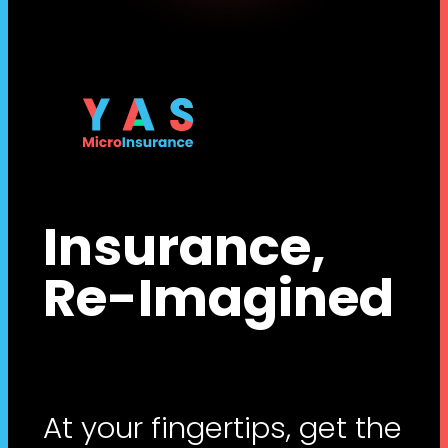
Insurance,
Re-Imagined
At your fingertips, get the