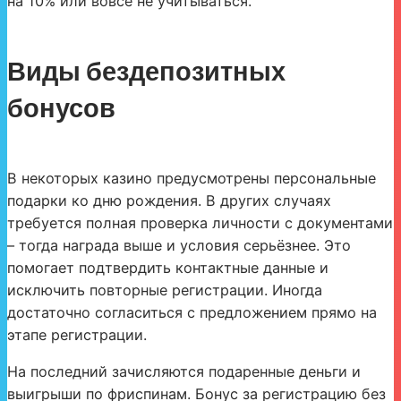
на 10% или вовсе не учитываться.
Виды бездепозитных
бонусов
В некоторых казино предусмотрены персональные
подарки ко дню рождения. В других случаях
требуется полная проверка личности с документами
– тогда награда выше и условия серьёзнее. Это
помогает подтвердить контактные данные и
исключить повторные регистрации. Иногда
достаточно согласиться с предложением прямо на
этапе регистрации.
На последний зачисляются подаренные деньги и
выигрыши по фриспинам. Бонус за регистрацию без