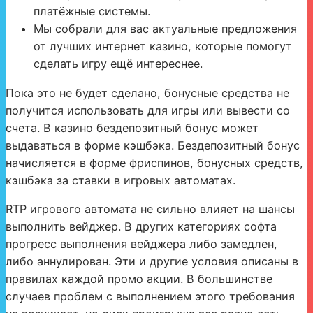
платёжные системы.
Мы собрали для вас актуальные предложения
от лучших интернет казино, которые помогут
сделать игру ещё интереснее.
Пока это не будет сделано, бонусные средства не
получится использовать для игры или вывести со
счета. В казино бездепозитный бонус может
выдаваться в форме кэшбэка. Бездепозитный бонус
начисляется в форме фриспинов, бонусных средств,
кэшбэка за ставки в игровых автоматах.
RTP игрового автомата не сильно влияет на шансы
выполнить вейджер. В других категориях софта
прогресс выполнения вейджера либо замедлен,
либо аннулирован. Эти и другие условия описаны в
правилах каждой промо акции. В большинстве
случаев проблем с выполнением этого требования