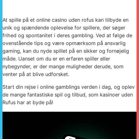
At spille på et online casino uden rofus kan tilbyde en
unik og spændende oplevelse for spillere, der søger
frihed og spontanitet i deres gambling. Ved at følge de
ovenstående tips og være opmærksom på ansvarlig
gaming, kan du nyde spillet på en sikker og fornøjelig
måde. Uanset om du er en erfaren spiller eller
nybegynder, er der mange muligheder derude, som
venter på at blive udforsket.
Start din rejse i online gamblings verden i dag, og oplev
de mange fantastiske spil og tilbud, som kasinoer uden
Rufus har at byde på!