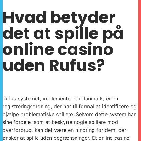
Hvad betyder
det at spille på
online casino
uden Rufus?
Rufus-systemet, implementeret i Danmark, er en
registreringsordning, der har til formål at identificere og
hjælpe problematiske spillere. Selvom dette system har
sine fordele, som at beskytte nogle spillere mod
overforbrug, kan det være en hindring for dem, der
ønsker at spille uden begrænsninger. Et online casino