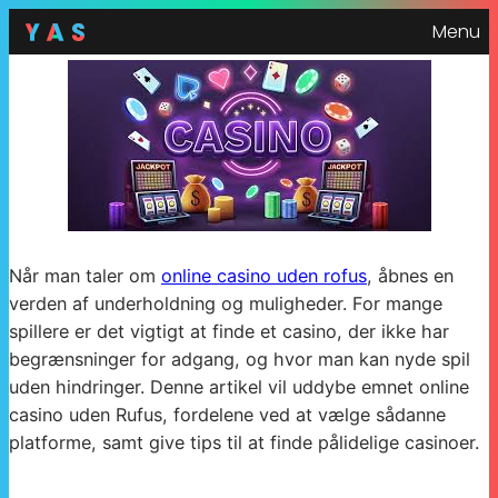
Menu
Når man taler om
online casino uden rofus
, åbnes en
verden af underholdning og muligheder. For mange
spillere er det vigtigt at finde et casino, der ikke har
begrænsninger for adgang, og hvor man kan nyde spil
uden hindringer. Denne artikel vil uddybe emnet online
casino uden Rufus, fordelene ved at vælge sådanne
platforme, samt give tips til at finde pålidelige casinoer.