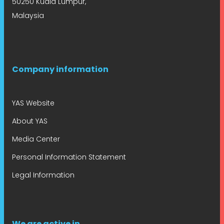
50250 Kuala Lumpur,
Malaysia
Company information
YAS Website
About YAS
Media Center
Personal Information Statement
Legal Information
We are active in