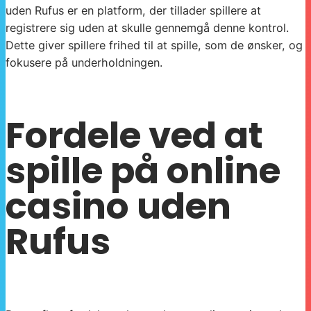
uden Rufus er en platform, der tillader spillere at
registrere sig uden at skulle gennemgå denne kontrol.
Dette giver spillere frihed til at spille, som de ønsker, og
fokusere på underholdningen.
Fordele ved at
spille på online
casino uden
Rufus