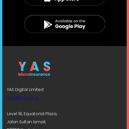
YAS Digital Limited
rylie@my.yas.io
Level 18, Equatorial Plaza,
Jalan Sultan Ismail,