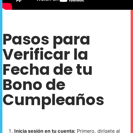
Pasos para
Verificar la
Fecha de tu
Bono de
Cumpleaños
Inicia sesión en tu cuenta:
Primero, dirígete al