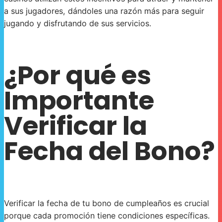
a sus jugadores, dándoles una razón más para seguir
jugando y disfrutando de sus servicios.
¿Por qué es
Importante
Verificar la
Fecha del Bono?
Verificar la fecha de tu bono de cumpleaños es crucial
porque cada promoción tiene condiciones específicas.