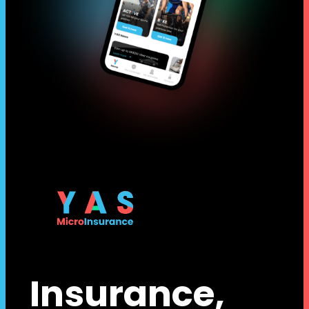
Insurance,