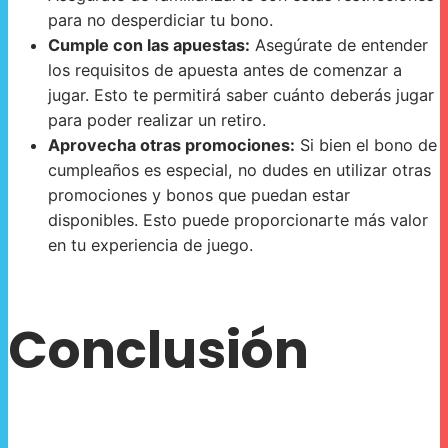
para no desperdiciar tu bono.
Cumple con las apuestas:
Asegúrate de entender
los requisitos de apuesta antes de comenzar a
jugar. Esto te permitirá saber cuánto deberás jugar
para poder realizar un retiro.
Aprovecha otras promociones:
Si bien el bono de
cumpleaños es especial, no dudes en utilizar otras
promociones y bonos que puedan estar
disponibles. Esto puede proporcionarte más valor
en tu experiencia de juego.
Conclusión