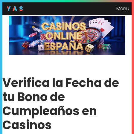
Menu
Verifica la Fecha de
tu Bono de
Cumpleaños en
Casinos