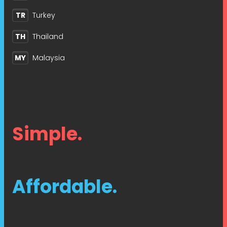
TR
Turkey
TH
Thailand
MY
Malaysia
Simple.
Affordable.