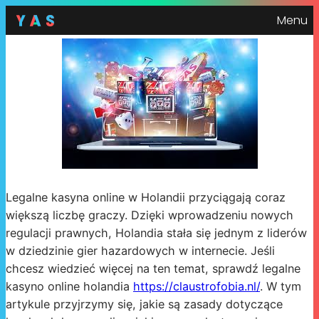
Menu
Legalne kasyna online w Holandii przyciągają coraz
większą liczbę graczy. Dzięki wprowadzeniu nowych
regulacji prawnych, Holandia stała się jednym z liderów
w dziedzinie gier hazardowych w internecie. Jeśli
chcesz wiedzieć więcej na ten temat, sprawdź legalne
kasyno online holandia
https://claustrofobia.nl/
. W tym
artykule przyjrzymy się, jakie są zasady dotyczące