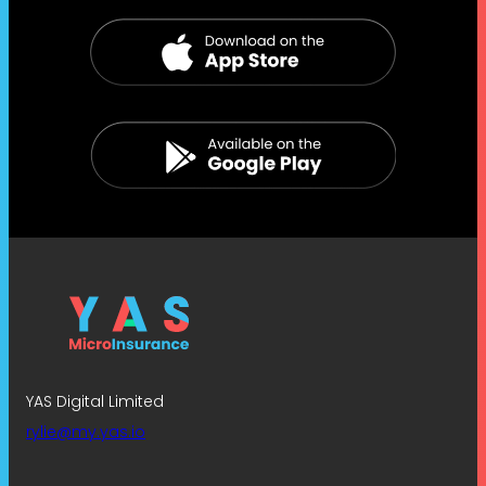
YAS Digital Limited
rylie@my.yas.io