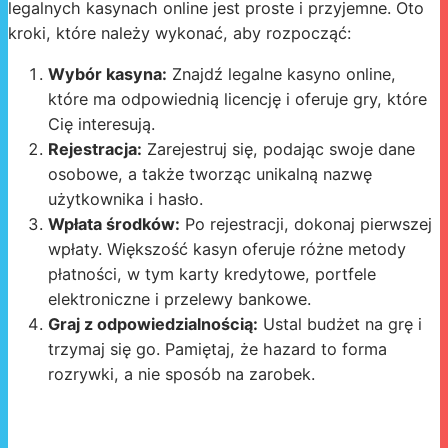
legalnych kasynach online jest proste i przyjemne. Oto
kroki, które należy wykonać, aby rozpocząć:
Wybór kasyna:
Znajdź legalne kasyno online,
które ma odpowiednią licencję i oferuje gry, które
Cię interesują.
Rejestracja:
Zarejestruj się, podając swoje dane
osobowe, a także tworząc unikalną nazwę
użytkownika i hasło.
Wpłata środków:
Po rejestracji, dokonaj pierwszej
wpłaty. Większość kasyn oferuje różne metody
płatności, w tym karty kredytowe, portfele
elektroniczne i przelewy bankowe.
Graj z odpowiedzialnością:
Ustal budżet na grę i
trzymaj się go. Pamiętaj, że hazard to forma
rozrywki, a nie sposób na zarobek.