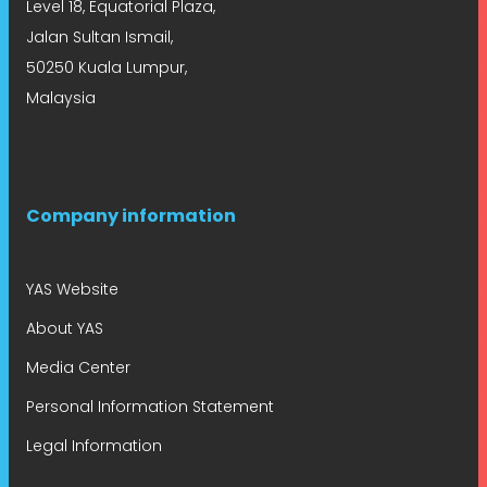
Level 18, Equatorial Plaza,
Jalan Sultan Ismail,
50250 Kuala Lumpur,
Malaysia
Company information
YAS Website
About YAS
Media Center
Personal Information Statement
Legal Information