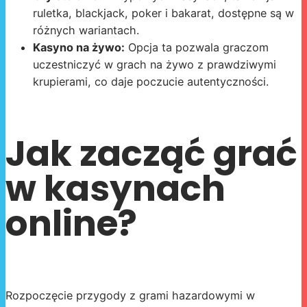
ruletka, blackjack, poker i bakarat, dostępne są w
różnych wariantach.
Kasyno na żywo:
Opcja ta pozwala graczom
uczestniczyć w grach na żywo z prawdziwymi
krupierami, co daje poczucie autentyczności.
Jak zacząć grać
w kasynach
online?
Rozpoczęcie przygody z grami hazardowymi w