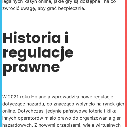
legalnych kasyn online, jakie gry są dostępne i na co
zwrócić uwagę, aby grać bezpiecznie.
Historia i
regulacje
prawne
W 2021 roku Holandia wprowadziła nowe regulacje
dotyczące hazardu, co znacząco wpłynęło na rynek gier
online. Dotychczas, jedynie państwowa loteria i kilka
innych operatorów miało prawo do organizowania gier
hazardowych. Z nowymi przepisami, wiele wirtualnych