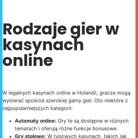
Rodzaje gier w
kasynach
online
W legalnych kasynach online w Holandii, gracze mogą
wybierać spośród szerokiej gamy gier. Oto niektóre z
najpopularniejszych kategorii:
Automaty online:
Gry te są dostępne w różnych
tematach i oferują różne funkcje bonusowe.
Gry stołowe:
W typowych kasynach, takich jak