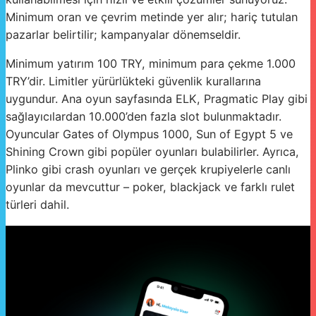
Minimum oran ve çevrim metinde yer alır; hariç tutulan
pazarlar belirtilir; kampanyalar dönemseldir.
Minimum yatırım 100 TRY, minimum para çekme 1.000
TRY’dir. Limitler yürürlükteki güvenlik kurallarına
uygundur. Ana oyun sayfasında ELK, Pragmatic Play gibi
sağlayıcılardan 10.000’den fazla slot bulunmaktadır.
Oyuncular Gates of Olympus 1000, Sun of Egypt 5 ve
Shining Crown gibi popüler oyunları bulabilirler. Ayrıca,
Plinko gibi crash oyunları ve gerçek krupiyelerle canlı
oyunlar da mevcuttur – poker, blackjack ve farklı rulet
türleri dahil.