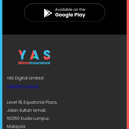
YAS Digital Limited
rylie@my.yas.io
Level 18, Equatorial Plaza,
Jalan Sultan Ismail,
50250 Kuala Lumpur,
Malaysia