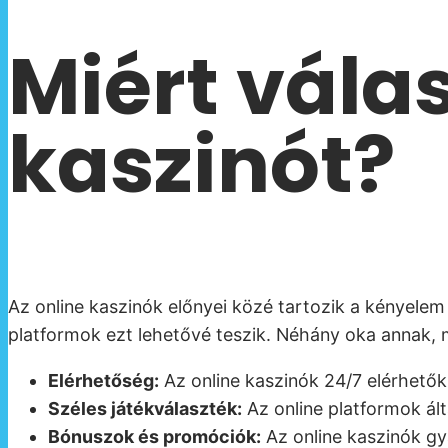
Miért vála
kaszinót?
Az online kaszinók előnyei közé tartozik a kényelem
platformok ezt lehetővé teszik. Néhány oka annak, m
Elérhetőség:
Az online kaszinók 24/7 elérhetők,
Széles játékválaszték:
Az online platformok ált
Bónuszok és promóciók:
Az online kaszinók g