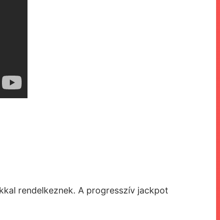
kkal rendelkeznek. A progresszív jackpot