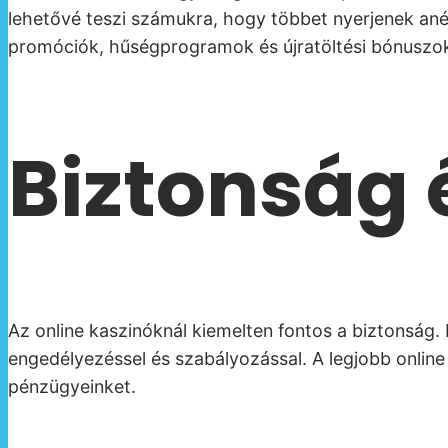
lehetővé teszi számukra, hogy többet nyerjenek an
promóciók, hűségprogramok és újratöltési bónuszok
Biztonság
Az online kaszinóknál kiemelten fontos a biztonság. 
engedélyezéssel és szabályozással. A legjobb online
pénzügyeinket.