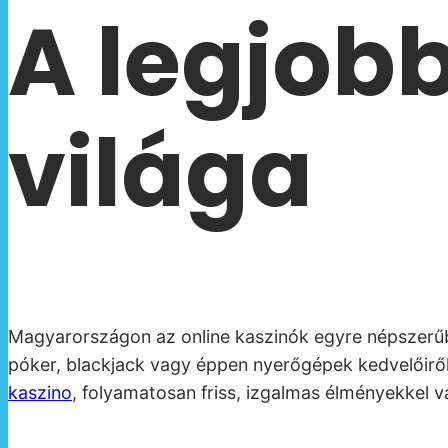
A legjob
világa
Magyarországon az online kaszinók egyre népszerűbb
póker, blackjack vagy éppen nyerőgépek kedvelőiről.
kaszino
, folyamatosan friss, izgalmas élményekkel v