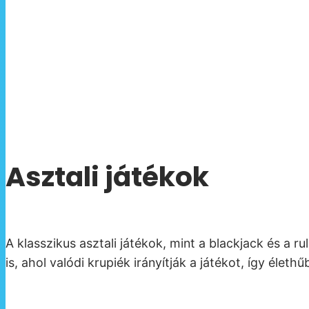
Asztali játékok
A klasszikus asztali játékok, mint a blackjack és a 
is, ahol valódi krupiék irányítják a játékot, így élet