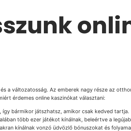
sszunk onli
 és a változatosság. Az emberek nagy része az otthon
iért érdemes online kaszinókat választani:
 így bármikor játszhatsz, amikor csak kedved tartja.
alában több ezer játékot kínálnak, beleértve a legújab
yakran kínálnak vonzó üdvözlő bónuszokat és folyam