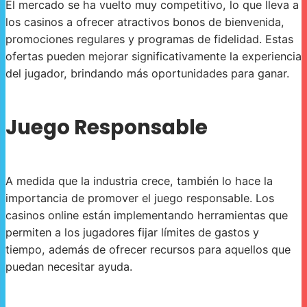
El mercado se ha vuelto muy competitivo, lo que lleva a
los casinos a ofrecer atractivos bonos de bienvenida,
promociones regulares y programas de fidelidad. Estas
ofertas pueden mejorar significativamente la experiencia
del jugador, brindando más oportunidades para ganar.
Juego Responsable
A medida que la industria crece, también lo hace la
importancia de promover el juego responsable. Los
casinos online están implementando herramientas que
permiten a los jugadores fijar límites de gastos y
tiempo, además de ofrecer recursos para aquellos que
puedan necesitar ayuda.