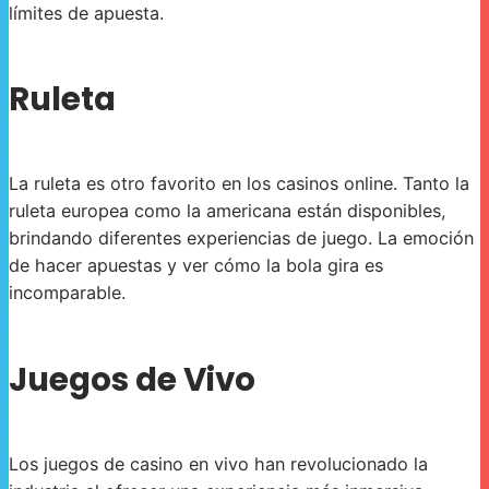
límites de apuesta.
Ruleta
La ruleta es otro favorito en los casinos online. Tanto la
ruleta europea como la americana están disponibles,
brindando diferentes experiencias de juego. La emoción
de hacer apuestas y ver cómo la bola gira es
incomparable.
Juegos de Vivo
Los juegos de casino en vivo han revolucionado la