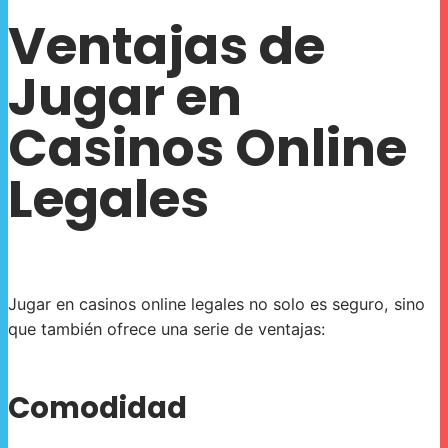
Ventajas de
Jugar en
Casinos Online
Legales
Jugar en casinos online legales no solo es seguro, sino
que también ofrece una serie de ventajas:
Comodidad