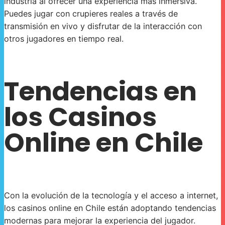
industria al ofrecer una experiencia más inmersiva.
Puedes jugar con crupieres reales a través de
transmisión en vivo y disfrutar de la interacción con
otros jugadores en tiempo real.
Tendencias en
los Casinos
Online en Chile
Con la evolución de la tecnología y el acceso a internet,
los casinos online en Chile están adoptando tendencias
modernas para mejorar la experiencia del jugador.