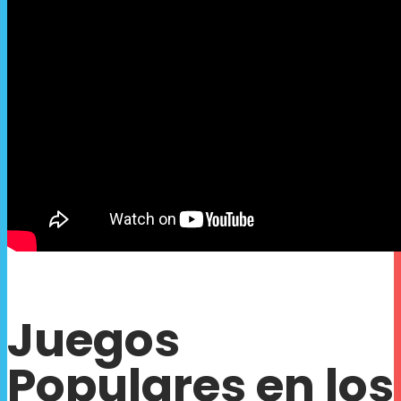
Juegos
Populares en los