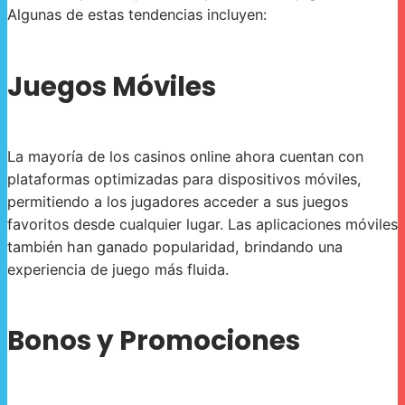
Algunas de estas tendencias incluyen:
Juegos Móviles
La mayoría de los casinos online ahora cuentan con
plataformas optimizadas para dispositivos móviles,
permitiendo a los jugadores acceder a sus juegos
favoritos desde cualquier lugar. Las aplicaciones móviles
también han ganado popularidad, brindando una
experiencia de juego más fluida.
Bonos y Promociones