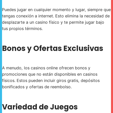
Puedes jugar en cualquier momento y lugar, siempre que
tengas conexión a internet. Esto elimina la necesidad de
desplazarte a un casino físico y te permite jugar bajo
tus propios términos.
Bonos y Ofertas Exclusivas
A menudo, los casinos online ofrecen bonos y
promociones que no están disponibles en casinos
físicos. Estos pueden incluir giros gratis, depósitos
bonificados y ofertas de reembolso.
Variedad de Juegos