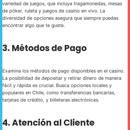
variedad de juegos, que incluya tragamonedas, mesas
de póker, ruleta y juegos de casino en vivo. La
diversidad de opciones asegura que siempre puedas
encontrar algo que te guste.
3. Métodos de Pago
Examina los métodos de pago disponibles en el casino.
La posibilidad de depositar y retirar dinero de manera
fácil y rápida es crucial. Busca opciones locales y
populares en Chile, como transferencias bancarias,
tarjetas de crédito, y billeteras electrónicas.
4. Atención al Cliente