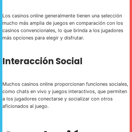
Los casinos online generalmente tienen una selección
mucho más amplia de juegos en comparación con los
casinos convencionales, lo que brinda a los jugadores
más opciones para elegir y disfrutar.
Interacción Social
Muchos casinos online proporcionan funciones sociales,
como chats en vivo y juegos interactivos, que permiten
a los jugadores conectarse y socializar con otros
aficionados al juego.