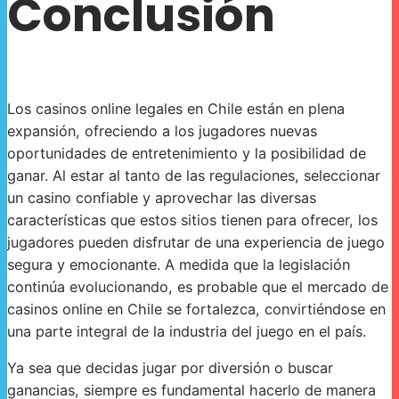
Conclusión
Los casinos online legales en Chile están en plena
expansión, ofreciendo a los jugadores nuevas
oportunidades de entretenimiento y la posibilidad de
ganar. Al estar al tanto de las regulaciones, seleccionar
un casino confiable y aprovechar las diversas
características que estos sitios tienen para ofrecer, los
jugadores pueden disfrutar de una experiencia de juego
segura y emocionante. A medida que la legislación
continúa evolucionando, es probable que el mercado de
casinos online en Chile se fortalezca, convirtiéndose en
una parte integral de la industria del juego en el país.
Ya sea que decidas jugar por diversión o buscar
ganancias, siempre es fundamental hacerlo de manera