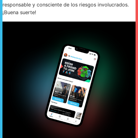
responsable y consciente de los riesgos involucrados.
¡Buena suerte!