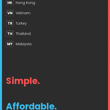
HK
Hong Kong
VN
Vietnam
TR
Turkey
TH
Thailand
MY
Malaysia
Simple.
Affordable.