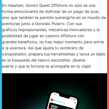
En resumen, Gonzo Quest Offshore no solo es una
forma emocionante de disfrutar de un juego de azar,
sino que también te permite sumergirte en un mundo de
aventuras junto a Gonzalo Pizarro. Con sus
gráficos impresionantes, mecánicas innovadoras y la
posibilidad de jugar en casinos offshore con
grandes beneficios, no hay mejor momento para unirte
a la aventura. Así que ajusta tu sombrero de
conquistador, prepara tus herramientas y lanza un dado
en la búsqueda del tesoro escondido. ¡Buena
suerte y que la fortuna te acompañe en tu viaje!