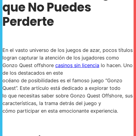
que No Puedes
Perderte
En el vasto universo de los juegos de azar, pocos títulos
logran capturar la atención de los jugadores como
Gonzo Quest offshore
casinos sin licencia
lo hacen. Uno
de los destacados en este
océano de posibilidades es el famoso juego “Gonzo
Quest”. Este artículo está dedicado a explorar todo
lo que necesitas saber sobre Gonzo Quest Offshore, sus
características, la trama detrás del juego y
cómo participar en esta emocionante experiencia.