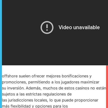
offshore suelen ofrecer mejores bonificaciones y
promociones, permitiendo a los jugadores maximizar
su inversión. Además, muchos de estos casinos no están
sujetos a las estrictas regulaciones de
las jurisdicciones locales, lo que puede proporcionar
más flexibilidad y opciones para los