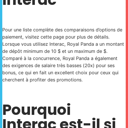
Pour une liste complète des comparaisons d’options de
paiement, visitez cette page pour plus de détails.
Lorsque vous utilisez Interac, Royal Panda a un montant
de dépôt minimum de 10 $ et un maximum de $.
Comparé à la concurrence, Royal Panda a également
des exigences de salaire très basses (20x) pour ses
bonus, ce qui en fait un excellent choix pour ceux qui
cherchent à profiter des promotions.
Pourquoi
Interac est-il si