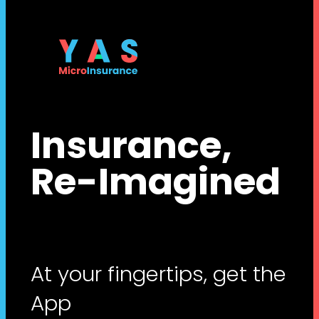
Insurance,
Re-Imagined
At your fingertips, get the
App