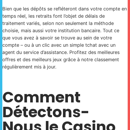
Bien que les dépôts se refléteront dans votre compte en
temps réel, les retraits font l’objet de délais de
traitement variés, selon non seulement la méthode
choisie, mais aussi votre institution bancaire. Tout ce
que vous avez à savoir se trouve au sein de votre
compte – ou à un clic avec un simple tchat avec un
agent du service d’assistance. Profitez des meilleures
offres et des meilleurs jeux grâce à notre classement
régulièrement mis à jour.
Comment
Détectons-
Nous le Casino