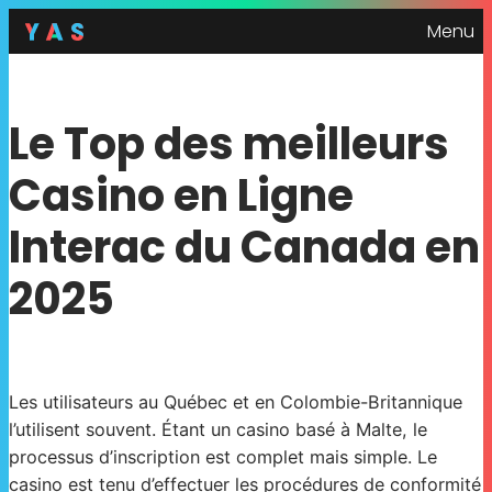
Menu
Le Top des meilleurs
Casino en Ligne
Interac du Canada en
2025
Les utilisateurs au Québec et en Colombie-Britannique
l’utilisent souvent. Étant un casino basé à Malte, le
processus d’inscription est complet mais simple. Le
casino est tenu d’effectuer les procédures de conformité