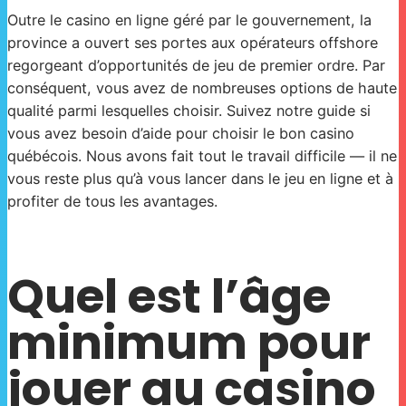
Outre le casino en ligne géré par le gouvernement, la
province a ouvert ses portes aux opérateurs offshore
regorgeant d’opportunités de jeu de premier ordre. Par
conséquent, vous avez de nombreuses options de haute
qualité parmi lesquelles choisir. Suivez notre guide si
vous avez besoin d’aide pour choisir le bon casino
québécois. Nous avons fait tout le travail difficile — il ne
vous reste plus qu’à vous lancer dans le jeu en ligne et à
profiter de tous les avantages.
Quel est l’âge
minimum pour
jouer au casino