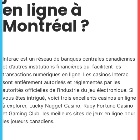
en ligne à
Montréal ?
Interac est un réseau de banques centrales canadiennes
et d’autres institutions financières qui facilitent les
transactions numériques en ligne. Les casinos Interac
sont entièrement autorisés et réglementés par les
autorités officielles de l’industrie du jeu électronique. Si
vous êtes intrigué, voici trois excellents casinos en ligne
à explorer, Lucky Nugget Casino, Ruby Fortune Casino
et Gaming Club, les meilleurs sites de jeux en ligne pour
les joueurs canadiens.