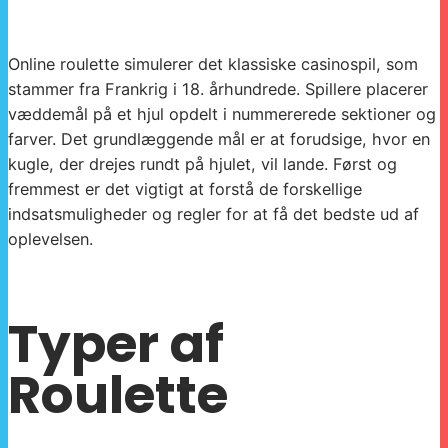
Online roulette simulerer det klassiske casinospil, som
stammer fra Frankrig i 18. århundrede. Spillere placerer
væddemål på et hjul opdelt i nummererede sektioner og
farver. Det grundlæggende mål er at forudsige, hvor en
kugle, der drejes rundt på hjulet, vil lande. Først og
fremmest er det vigtigt at forstå de forskellige
indsatsmuligheder og regler for at få det bedste ud af
oplevelsen.
Typer af
Roulette