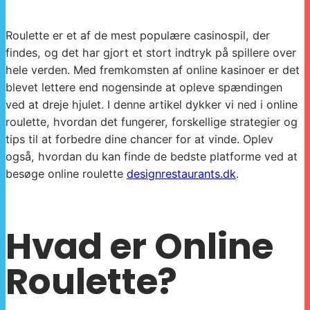
Roulette er et af de mest populære casinospil, der
findes, og det har gjort et stort indtryk på spillere over
hele verden. Med fremkomsten af online kasinoer er det
blevet lettere end nogensinde at opleve spændingen
ved at dreje hjulet. I denne artikel dykker vi ned i online
roulette, hvordan det fungerer, forskellige strategier og
tips til at forbedre dine chancer for at vinde. Oplev
også, hvordan du kan finde de bedste platforme ved at
besøge online roulette
designrestaurants.dk
.
Hvad er Online
Roulette?