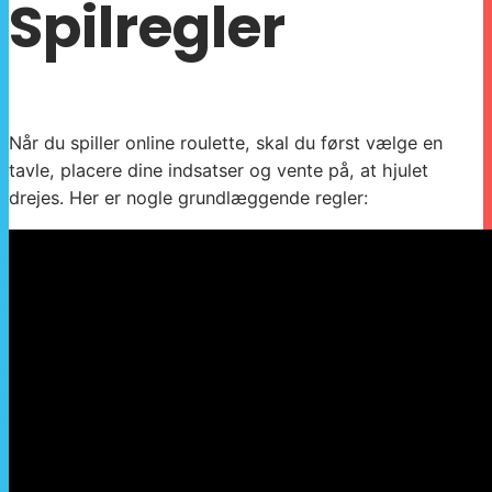
Spilregler
Når du spiller online roulette, skal du først vælge en
tavle, placere dine indsatser og vente på, at hjulet
drejes. Her er nogle grundlæggende regler: