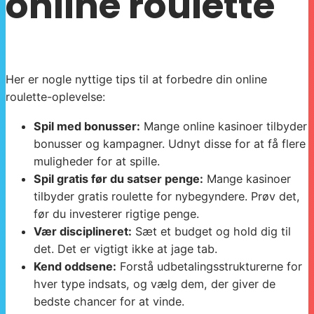
online roulette
Her er nogle nyttige tips til at forbedre din online
roulette-oplevelse:
Spil med bonusser:
Mange online kasinoer tilbyder
bonusser og kampagner. Udnyt disse for at få flere
muligheder for at spille.
Spil gratis før du satser penge:
Mange kasinoer
tilbyder gratis roulette for nybegyndere. Prøv det,
før du investerer rigtige penge.
Vær disciplineret:
Sæt et budget og hold dig til
det. Det er vigtigt ikke at jage tab.
Kend oddsene:
Forstå udbetalingsstrukturerne for
hver type indsats, og vælg dem, der giver de
bedste chancer for at vinde.