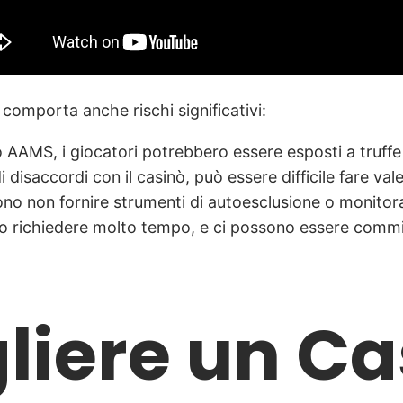
omporta anche rischi significativi:
 AAMS, i giocatori potrebbero essere esposti a truffe 
 disaccordi con il casinò, può essere difficile fare valere
o non fornire strumenti di autoesclusione o monitor
no richiedere molto tempo, e ci possono essere commi
iere un Ca