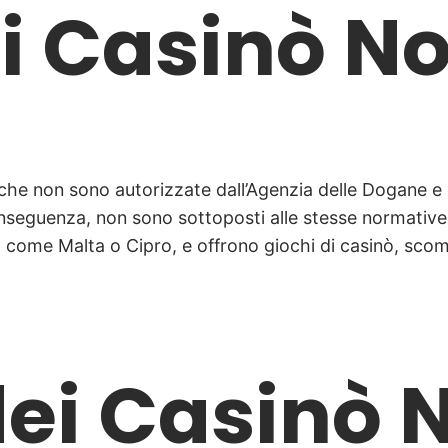
 i Casinò N
he non sono autorizzate dall’Agenzia delle Dogane e d
 conseguenza, non sono sottoposti alle stesse normative
, come Malta o Cipro, e offrono giochi di casinò, sco
dei Casinò