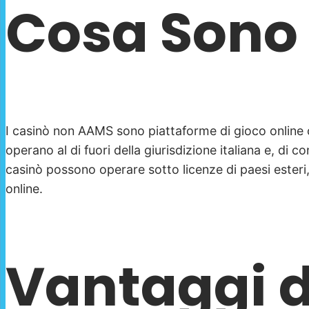
Cosa Sono
I casinò non AAMS sono piattaforme di gioco online c
operano al di fuori della giurisdizione italiana e, di
casinò possono operare sotto licenze di paesi esteri
online.
Vantaggi 