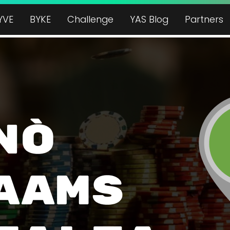
YVE
BYKE
Challenge
YAS Blog
Partners