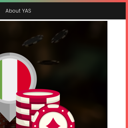
About YAS