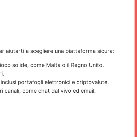
 aiutarti a scegliere una piattaforma sicura:
gioco solide, come Malta o il Regno Unito.
i.
nclusi portafogli elettronici e criptovalute.
ri canali, come chat dal vivo ed email.