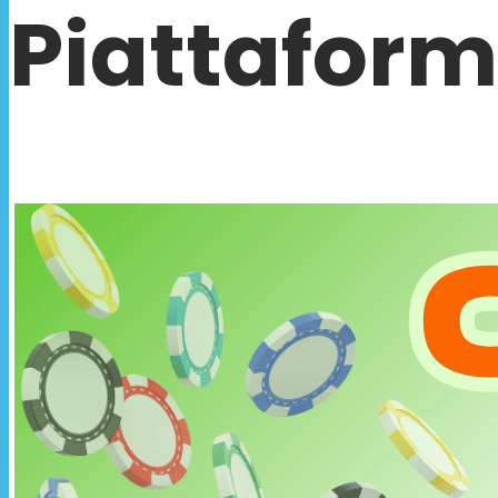
Piattafor