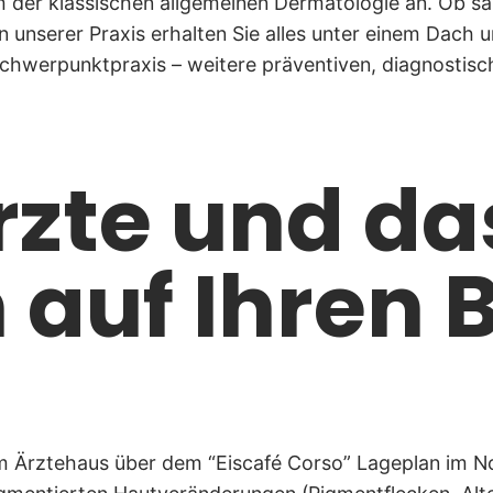
 der klassischen allgemeinen Dermatologie an. Ob sa
 unserer Praxis erhalten Sie alles unter einem Dach 
 Schwerpunktpraxis – weitere präventiven, diagnostis
rzte und d
h auf Ihren
, im Ärztehaus über dem “Eiscafé Corso” Lageplan i