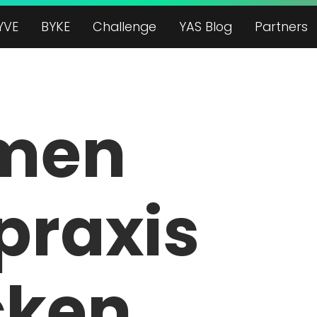
YVE
BYKE
Challenge
YAS Blog
Partners
men
praxis
cken