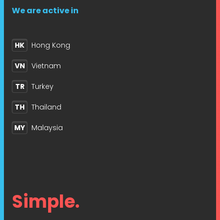
We are active in
HK
Hong Kong
VN
Vietnam
TR
Turkey
TH
Thailand
MY
Malaysia
Simple.