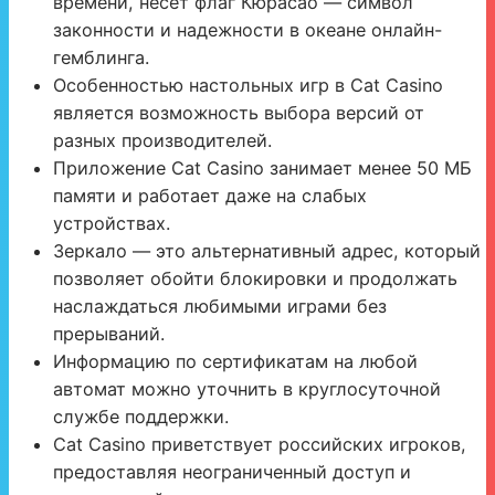
времени, несет флаг Кюрасао — символ
законности и надежности в океане онлайн-
гемблинга.
Особенностью настольных игр в Cat Casino
является возможность выбора версий от
разных производителей.
Приложение Cat Casino занимает менее 50 МБ
памяти и работает даже на слабых
устройствах.
Зеркало — это альтернативный адрес, который
позволяет обойти блокировки и продолжать
наслаждаться любимыми играми без
прерываний.
Информацию по сертификатам на любой
автомат можно уточнить в круглосуточной
службе поддержки.
Cat Casino приветствует российских игроков,
предоставляя неограниченный доступ и