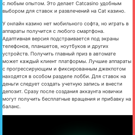
с любым опытом. Это делает Catcasino удобным
выбором для ставок и развлечений на Cat казино.
У онлайн казино нет мобильного софта, но играть в
аппараты получится с любого смартфона.
Адаптивная версия подстраивается под экраны
телефонов, планшетов, ноутбуков и других
устройств. Получить главный приз в автомате
может каждый клиент платформы. Лучшие аппараты
с прогрессирующим и фиксированным джекпотом
находятся в особом разделе лобби. Для ставок на
деньги следует создать учетную запись и внести
депозит. Сразу после создания аккаунта новички
могут получить бесплатные вращения и прибавку на
баланс.