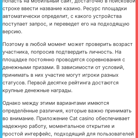
попасть на мобильный сайт, достаточно в поисковой
строке ввести название казино. Ресурс площадки
автоматически определит, с какого устройства
поступает запрос, и переведет его на подходящую
версию.
Поэтому в любой момент может проверить возраст
участника, попросив подтвердить личность. На
площадке постоянно проводятся соревнования с
денежными призами. В зависимости от условий,
принимать в них участие могут игроки разных
статусов. Первой десятке рейтинга достаются
крупные денежные награды.
Однако между этими вариантами имеются
определённые различия, которые важно принимать
во внимание. Приложение Cat casino обеспечивает
надежную работу, моментальное открытие и
простой интерфейс, подходящий для пользователей