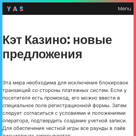
Menu
Кэт Казино: новые
предложения
Эта мера необходима для исключения блокировок
транзакций со стороны платежных систем. Если у
посетителя есть промокод, его можно ввести в
специальное поле регистрационной формы. Затем
следует согласиться с условиями и положениями
оператора, подтвердить создание учетной записи.
Для обеспечения честной игры все раунды в лайв
дисциплинах записываются.