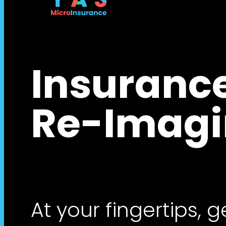
Insurance
Re-Imag
At your fingertips, g