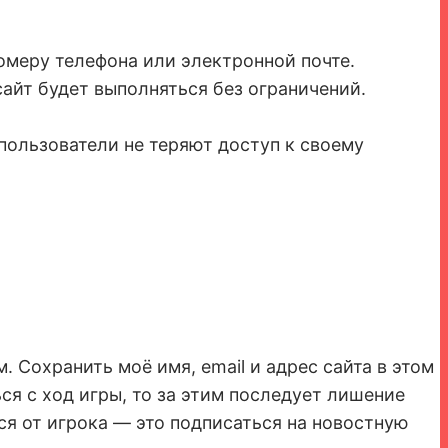
омеру телефона или электронной почте.
айт будет выполняться без ограничений.
 пользователи не теряют доступ к своему
Сохранить моё имя, email и адрес сайта в этом
я с ход игры, то за этим последует лишение
тся от игрока — это подписаться на новостную