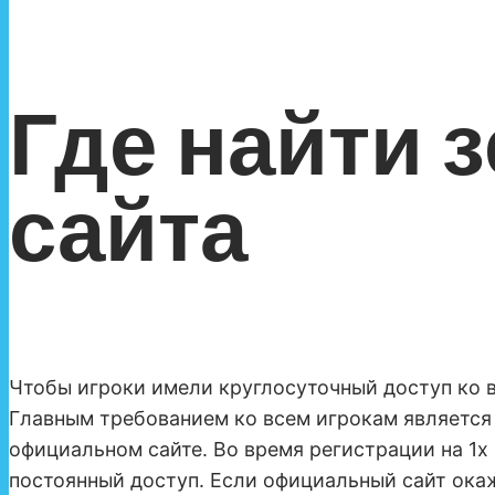
Где найти 
сайта
Чтобы игроки имели круглосуточный доступ ко в
Главным требованием ко всем игрокам является 
официальном сайте. Во время регистрации на 1х
постоянный доступ. Если официальный сайт окаж