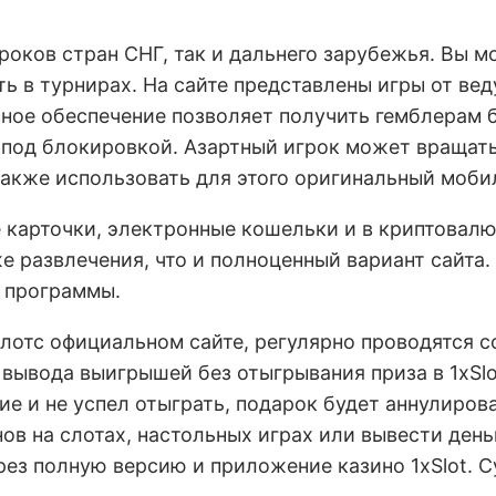
гроков стран СНГ, так и дальнего зарубежья. Вы 
ть в турнирах. На сайте представлены игры от вед
ммное обеспечение позволяет получить гемблерам
я под блокировкой. Азартный игрок может вращат
 также использовать для этого оригинальный моби
 карточки, электронные кошельки и в криптовалю
же развлечения, что и полноценный вариант сайта
ь программы.
лотс официальном сайте, регулярно проводятся 
 вывода выигрышей без отыгрывания приза в 1xSlo
ие и не успел отыграть, подарок будет аннулирова
ов на слотах, настольных играх или вывести день
рез полную версию и приложение казино 1xSlot. С