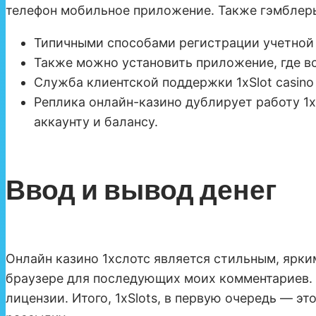
телефон мобильное приложение. Также гэмблеры м
Типичными способами регистрации учетной з
Также можно установить приложение, где вс
Служба клиентской поддержки 1xSlot casino
Реплика онлайн-казино дублирует работу 1xS
аккаунту и балансу.
Ввод и вывод денег
Онлайн казино 1хслотс является стильным, ярки
браузере для последующих моих комментариев. 
лицензии. Итого, 1xSlots, в первую очередь — э