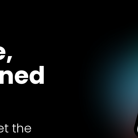
,
ined
et the