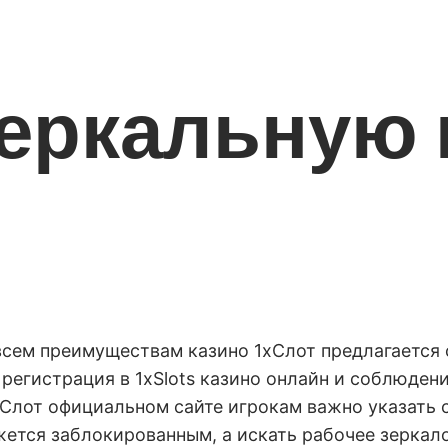
зеркальную
сем преимуществам казино 1xСлот предлагается 
регистрация в 1xSlots казино онлайн и соблюдени
 Слот официальном сайте игрокам важно указать 
ется заблокированным, а искать рабочее зеркало 