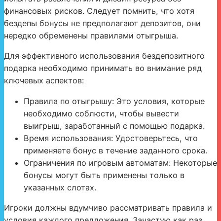
финансовых рисков. Следует помнить, что хотя
бездепы бонусы не предполагают депозитов, они
нередко обременены правилами отыгрыша.
Для эффективного использования бездепозитного
подарка необходимо принимать во внимание ряд
ключевых аспектов:
Правила по отыгрышу: Это условия, которые
необходимо соблюсти, чтобы вывести
выигрыш, заработанный с помощью подарка.
Время использования: Удостоверьтесь, что
применяете бонус в течение заданного срока.
Ограничения по игровым автоматам: Некоторые
бонусы могут быть применены только в
указанных слотах.
Игроки должны вдумчиво рассматривать правила и
условия каждого предложения. Зачастую как раз