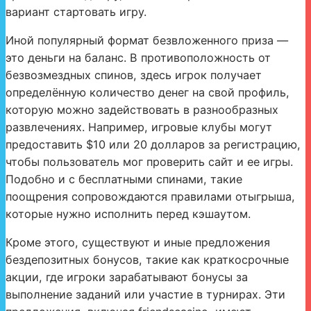
вариант стартовать игру.
Иной популярный формат безвложенного приза —
это деньги на баланс. В противоположность от
безвозмездных спинов, здесь игрок получает
определённую количество денег на свой профиль,
которую можно задействовать в разнообразных
развлечениях. Например, игровые клубы могут
предоставить $10 или 20 долларов за регистрацию,
чтобы пользователь мог проверить сайт и ее игры.
Подобно и с бесплатными спинами, такие
поощрения сопровождаются правилами отыгрыша,
которые нужно исполнить перед кэшаутом.
Кроме этого, существуют и иные предложения
бездепозитных бонусов, такие как краткосрочные
акции, где игроки зарабатывают бонусы за
выполнение заданий или участие в турнирах. Эти