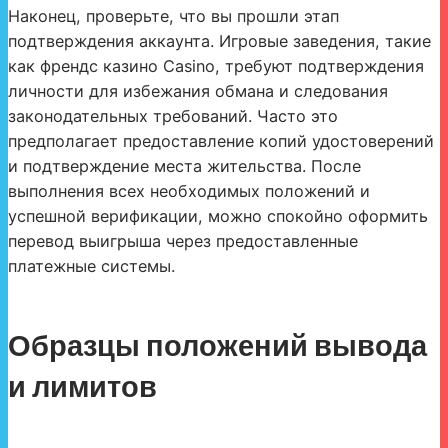
Наконец, проверьте, что вы прошли этап
подтверждения аккаунта. Игровые заведения, такие
как френдс казино Casino, требуют подтверждения
личности для избежания обмана и следования
законодательных требований. Часто это
предполагает предоставление копий удостоверений
и подтверждение места жительства. После
выполнения всех необходимых положений и
успешной верификации, можно спокойно оформить
перевод выигрыша через предоставленные
платежные системы.
Образцы положений вывода
и лимитов