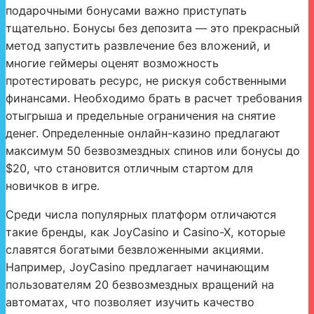
подарочными бонусами важно приступать
тщательно. Бонусы без депозита — это прекрасный
метод запустить развлечение без вложений, и
многие геймеры оценят возможность
протестировать ресурс, не рискуя собственными
финансами. Необходимо брать в расчет требования
отыгрыша и предельные ограничения на снятие
денег. Определенные онлайн-казино предлагают
максимум 50 безвозмездных спинов или бонусы до
$20, что становится отличным стартом для
новичков в игре.
Среди числа популярных платформ отличаются
такие бренды, как JoyCasino и Casino-X, которые
славятся богатыми безвложенными акциями.
Например, JoyCasino предлагает начинающим
пользователям 20 безвозмездных вращений на
автоматах, что позволяет изучить качество