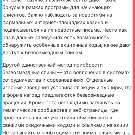
бонусы в рамках программ для начинающих
клиентов. Важно наблюдать за новостями на
формальных интернет-площадках казино и
подписываться на их новостные письма. Часто как
раз в данных заведениях есть возможность
обнаружить особенные акционные коды, какие дают
доступ к безвозмездным спинам.
Другой единственный метод приобрести
безвозмездные спины — это вовлечение в системах
сотрудничества и соревнованиях. Отдельные
игорные заведения устраивают акции и турниры, где
в форме наград предлагаются безвозмездные
вращения. Кроме того необходимо заглянуть на
тематические сообщества и веб-страницы, где
профессиональные участники обмениваются
свежими скидочными кодами и ссылками на акции.
Не забывайте о необходимости внимательно читать