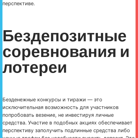
перспективе.
Бездепозитные
соревнования и
лотереи
Безденежные конкурсы и тиражи — это
исключительная возможность для участников
попробовать везение, не инвестируя личные
средства. Участие в подобных акциях обеспечивает
перспективу заполучить подлинные средства либо
ценные трофеи без надобности вносить депозит. Это