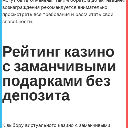
могут быть отменены. Таким образом до активацией
вознаграждения рекомендуется внимательно
просмотреть все требования и рассчитать свои
способности.
Рейтинг казино
с заманчивыми
подарками без
депозита
К выбору виртуального казино с заманчивыми