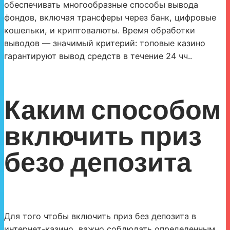
обеспечивать многообразные способы вывода
фондов, включая трансферы через банк, цифровые
кошельки, и криптовалюты. Время обработки
выводов — значимый критерий: топовые казино
гарантируют вывод средств в течение 24 чч..
Каким способом
включить приз
безо депозита
Для того чтобы включить приз без депозита в
интернет-казино, важно соблюдать определенным