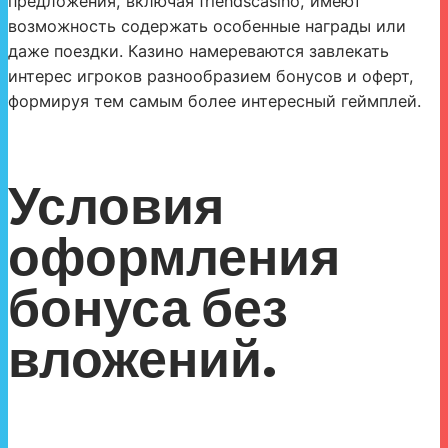
предложения, включая friendscasino, имеют
возможность содержать особенные награды или
даже поездки. Казино намереваются завлекать
интерес игроков разнообразием бонусов и оферт,
формируя тем самым более интересный геймплей.
Условия
оформления
бонуса без
вложений.