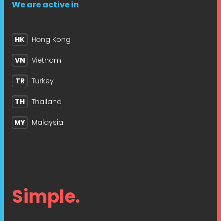
We are active in
HK
Hong Kong
VN
Vietnam
TR
Turkey
TH
Thailand
MY
Malaysia
Simple.