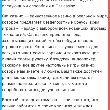
следующими способами в Cat casino.
Cat казино — единственное казино в реальном мире,
которое предлагает бездепозитные бонусы всем
игрокам. Наряду с выбором всех новейших игровых
технологий, Cat казино предлагает ряд
захватывающих акций, чтобы побудить своих
игроков играть. Кэт казино — лучшее место для
всех, кто ищет самые горячие и захватывающие
онлайн-слоты, рулетку, блэкджек, видеопокер,
баккару и все другие настольные игры казино,
которые вы знаете и любите. Вам также доступен
ряд специальных акций, где, если вы никогда
раньше не играли в кэт казино, вы можете
попробовать игры для удовольствия.
Богатый каталог автоматов — признак того, что
казино заботится о своих клиентах и жаждет