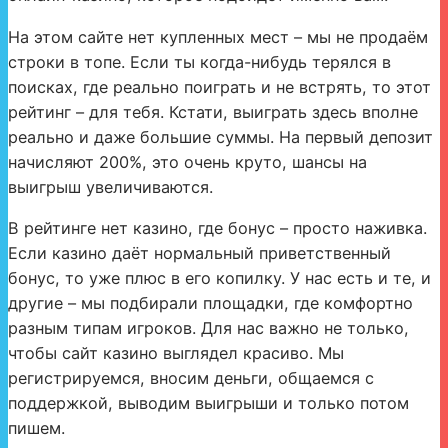
На этом сайте нет купленных мест – мы не продаём
строки в топе. Если ты когда-нибудь терялся в
поисках, где реально поиграть и не встрять, то этот
рейтинг – для тебя. Кстати, выиграть здесь вполне
реально и даже большие суммы. На первый депозит
начисляют 200%, это очень круто, шансы на
выигрыш увеличиваются.
В рейтинге нет казино, где бонус – просто наживка.
Если казино даёт нормальный приветственный
бонус, то уже плюс в его копилку. У нас есть и те, и
другие – мы подбирали площадки, где комфортно
разным типам игроков. Для нас важно не только,
чтобы сайт казино выглядел красиво. Мы
регистрируемся, вносим деньги, общаемся с
поддержкой, выводим выигрыши и только потом
пишем.