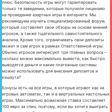
плюс. Безопасность игры могут гарантировать
только те заведении, которые получили лицензию
на проведение азартных игры в интернете. Мы
рекомендуем изучить специализированный форум,
который составляет свои обзоры на основе мнений
игроков, а также тщательного самостоятельного
анализа. Кроме того, ограничивать свои депозиты
может и сам игрок в рамках Ответственной игры.
Обычно игроков интересуют три главных вопроса –
сколько можно максимально вывести, как быстро
выводятся деньги и какие платежные системы
можно использовать для внесения депозитов и
кэшаута?
Бонусы есть на все игры, в которые играют как на
игровых автоматах, так и в виртуальных настольных
играх. Максимально возможная ставка составляет
100 евро за спин, поэтому, если вы хотите выиграть