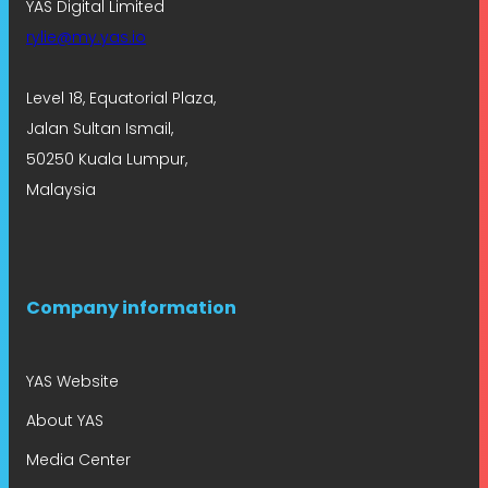
YAS Digital Limited
rylie@my.yas.io
Level 18, Equatorial Plaza,
Jalan Sultan Ismail,
50250 Kuala Lumpur,
Malaysia
Company information
YAS Website
About YAS
Media Center