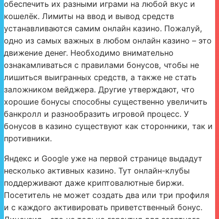
обеспечить их разными играми на любой вкус и
кошелёк. Лимиты на ввод и вывод средств
устанавливаются самим онлайн казино. Пожалуй,
одно из самых важных в любом онлайн казино – это
движение денег. Необходимо внимательно
ознакамливаться с правилами бонусов, чтобы не
лишиться выигранных средств, а также не стать
заложником вейджера. Другие утверждают, что
хорошие бонусы способны существенно увеличить
банкролл и разнообразить игровой процесс. У
бонусов в казино существуют как сторонники, так и
противники.
Яндекс и Google уже на первой странице выдадут
несколько активных казино. Тут онлайн-клубы
поддерживают даже криптовалютные биржи.
Посетитель не может создать два или три профиля
и с каждого активировать приветственный бонус.