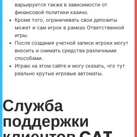
варьируется также в зависимости от
финансовой политики казино.
Кроме того, ограничивать свои депозиты
может и сам игрок в рамках Ответственной
игры.
После создания учетной записи игроки могут
вносить и снимать средства различными
способами.
Играю на этом сайте и могу сказать, что тут
реально крутые игровые автоматы.
Служба
поддержки
клиентов CAT