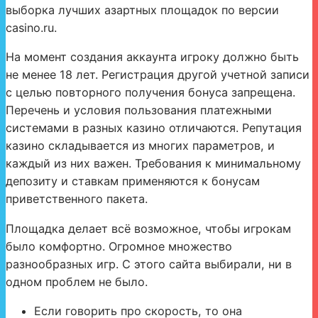
выборка лучших азартных площадок по версии
casino.ru.
На момент создания аккаунта игроку должно быть
не менее 18 лет. Регистрация другой учетной записи
с целью повторного получения бонуса запрещена.
Перечень и условия пользования платежными
системами в разных казино отличаются. Репутация
казино складывается из многих параметров, и
каждый из них важен. Требования к минимальному
депозиту и ставкам применяются к бонусам
приветственного пакета.
Площадка делает всё возможное, чтобы игрокам
было комфортно. Огромное множество
разнообразных игр. С этого сайта выбирали, ни в
одном проблем не было.
Если говорить про скорость, то она