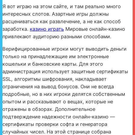
Я вот играю на этом сайте, и там реально много
интересных слотов. Азартные игры должны
расцениваться как развлечение, а не как способ
заработка.
казино играть
Мировые онлайн-казино
привлекают аудиторию разными способами.
Верифицированные игроки могут выводить деньги
только на принадлежащие им электронные
кошельки и банковские карты. Для этого
администрация использует защитные сертификаты
SSL, алгоритмы шифрования, накладывает
ограничения на вывод бонусов. Они не всегда
подробные, но в них игроки делятся собственным
опытом и рассказывают о вещах, которые не
отражены в обзорах. Дополнительное
подтверждение надежности онлайн-казино —
сертификаты проверки софта и генератора
случайных чисел. На этой странице собрана