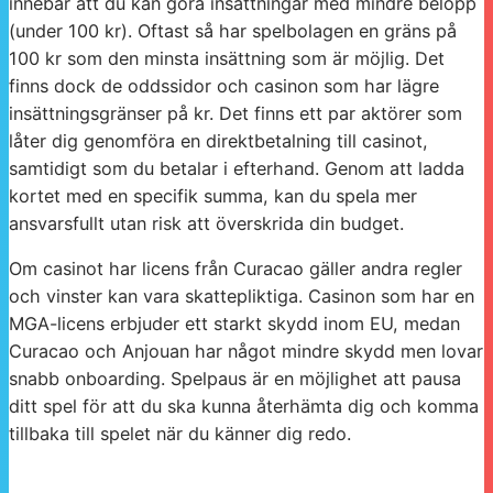
innebär att du kan göra insättningar med mindre belopp
(under 100 kr). Oftast så har spelbolagen en gräns på
100 kr som den minsta insättning som är möjlig. Det
finns dock de oddssidor och casinon som har lägre
insättningsgränser på kr. Det finns ett par aktörer som
låter dig genomföra en direktbetalning till casinot,
samtidigt som du betalar i efterhand. Genom att ladda
kortet med en specifik summa, kan du spela mer
ansvarsfullt utan risk att överskrida din budget.
Om casinot har licens från Curacao gäller andra regler
och vinster kan vara skattepliktiga. Casinon som har en
MGA-licens erbjuder ett starkt skydd inom EU, medan
Curacao och Anjouan har något mindre skydd men lovar
snabb onboarding. Spelpaus är en möjlighet att pausa
ditt spel för att du ska kunna återhämta dig och komma
tillbaka till spelet när du känner dig redo.