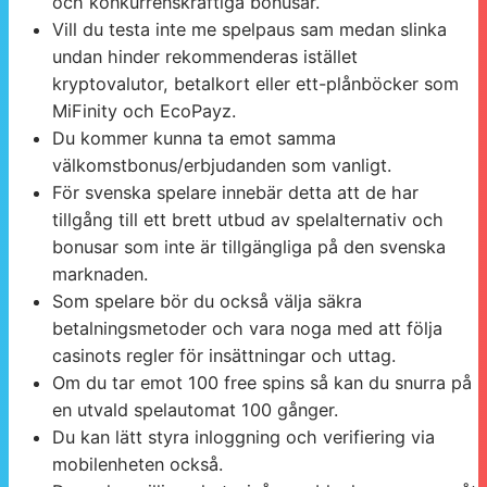
och konkurrenskraftiga bonusar.
Vill du testa inte me spelpaus sam medan slinka
undan hinder rekommenderas istället
kryptovalutor, betalkort eller ett-plånböcker som
MiFinity och EcoPayz.
Du kommer kunna ta emot samma
välkomstbonus/erbjudanden som vanligt.
För svenska spelare innebär detta att de har
tillgång till ett brett utbud av spelalternativ och
bonusar som inte är tillgängliga på den svenska
marknaden.
Som spelare bör du också välja säkra
betalningsmetoder och vara noga med att följa
casinots regler för insättningar och uttag.
Om du tar emot 100 free spins så kan du snurra på
en utvald spelautomat 100 gånger.
Du kan lätt styra inloggning och verifiering via
mobilenheten också.