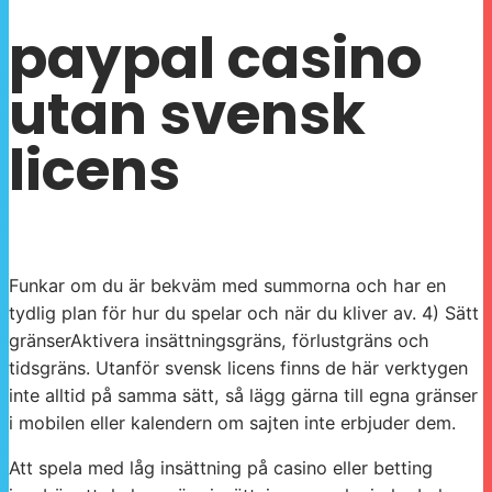
paypal casino
utan svensk
licens
Funkar om du är bekväm med summorna och har en
tydlig plan för hur du spelar och när du kliver av. 4) Sätt
gränserAktivera insättningsgräns, förlustgräns och
tidsgräns. Utanför svensk licens finns de här verktygen
inte alltid på samma sätt, så lägg gärna till egna gränser
i mobilen eller kalendern om sajten inte erbjuder dem.
Att spela med låg insättning på casino eller betting