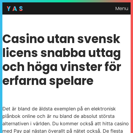
Menu
Casino utan svensk
licens snabba uttag
och höga vinster för
erfarna spelare
Det är bland de äldsta exemplen på en elektronisk
plånbok online och är nu bland de absolut största
alternativen i världen. Du kommer också att hitta casino
med Pay pal nästan överallt på nätet också. De flesta