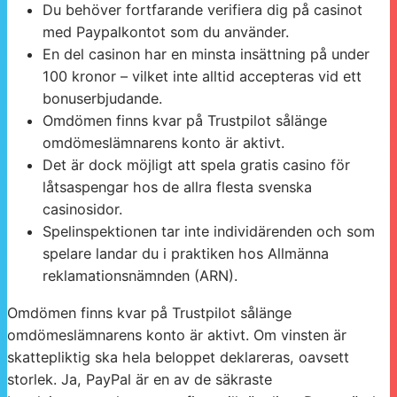
Du behöver fortfarande verifiera dig på casinot
med Paypalkontot som du använder.
En del casinon har en minsta insättning på under
100 kronor – vilket inte alltid accepteras vid ett
bonuserbjudande.
Omdömen finns kvar på Trustpilot sålänge
omdömeslämnarens konto är aktivt.
Det är dock möjligt att spela gratis casino för
låtsaspengar hos de allra flesta svenska
casinosidor.
Spelinspektionen tar inte individärenden och som
spelare landar du i praktiken hos Allmänna
reklamationsnämnden (ARN).
Omdömen finns kvar på Trustpilot sålänge
omdömeslämnarens konto är aktivt. Om vinsten är
skattepliktig ska hela beloppet deklareras, oavsett
storlek. Ja, PayPal är en av de säkraste