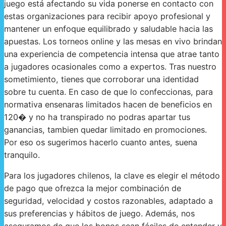
juego está afectando su vida ponerse en contacto con
estas organizaciones para recibir apoyo profesional y
mantener un enfoque equilibrado y saludable hacia las
apuestas. Los torneos online y las mesas en vivo brindan
una experiencia de competencia intensa que atrae tanto
a jugadores ocasionales como a expertos. Tras nuestro
sometimiento, tienes que corroborar una identidad
sobre tu cuenta. En caso de que lo confeccionas, para
normativa ensenaras limitados hacen de beneficios en
120� y no ha transpirado no podras apartar tus
ganancias, tambien quedar limitado en promociones.
Por eso os sugerimos hacerlo cuanto antes, suena
tranquilo.
Para los jugadores chilenos, la clave es elegir el método
de pago que ofrezca la mejor combinación de
seguridad, velocidad y costos razonables, adaptado a
sus preferencias y hábitos de juego. Además, nos