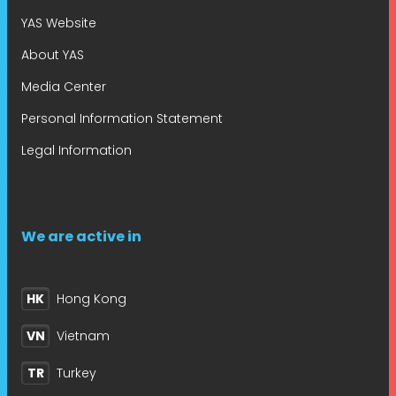
YAS Website
About YAS
Media Center
Personal Information Statement
Legal Information
We are active in
HK
Hong Kong
VN
Vietnam
TR
Turkey