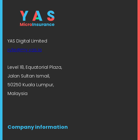
YAS Digital Limited
rylie@my.yas.io
Level 18, Equatorial Plaza,
Jalan Sultan Ismail,
50250 Kuala Lumpur,
Malaysia
Company information