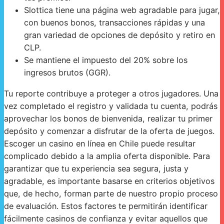
Slottica tiene una página web agradable para jugar,
con buenos bonos, transacciones rápidas y una
gran variedad de opciones de depósito y retiro en
CLP.
Se mantiene el impuesto del 20% sobre los
ingresos brutos (GGR).
Tu reporte contribuye a proteger a otros jugadores. Una
vez completado el registro y validada tu cuenta, podrás
aprovechar los bonos de bienvenida, realizar tu primer
depósito y comenzar a disfrutar de la oferta de juegos.
Escoger un casino en línea en Chile puede resultar
complicado debido a la amplia oferta disponible. Para
garantizar que tu experiencia sea segura, justa y
agradable, es importante basarse en criterios objetivos
que, de hecho, forman parte de nuestro propio proceso
de evaluación. Estos factores te permitirán identificar
fácilmente casinos de confianza y evitar aquellos que