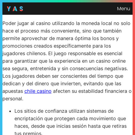
Menu
Poder jugar al casino utilizando la moneda local no solo
hace el proceso más conveniente, sino que también
permite aprovechar de manera óptima los bonos y
promociones creados específicamente para los
jugadores chilenos. El juego responsable es esencial
para garantizar que la experiencia en un casino online
sea segura, entretenida y sin consecuencias negativas.
Los jugadores deben ser conscientes del tiempo que
dedican y del dinero que invierten, evitando que las
apuestas
chile casino
afecten su estabilidad financiera o
personal.
Los sitios de confianza utilizan sistemas de
encriptación que protegen cada movimiento que
haces, desde que inicias sesión hasta que retiras
tus premios.