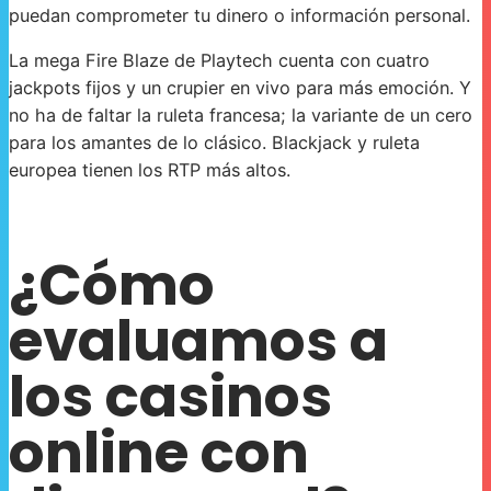
puedan comprometer tu dinero o información personal.
La mega Fire Blaze de Playtech cuenta con cuatro
jackpots fijos y un crupier en vivo para más emoción. Y
no ha de faltar la ruleta francesa; la variante de un cero
para los amantes de lo clásico. Blackjack y ruleta
europea tienen los RTP más altos.
¿Cómo
evaluamos a
los casinos
online con