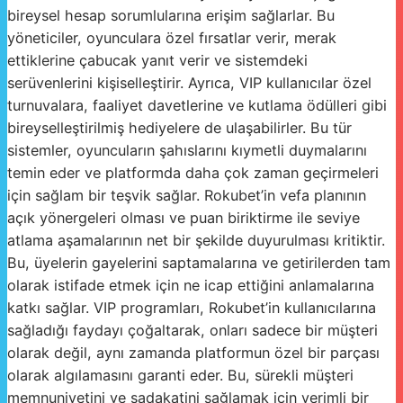
bireysel hesap sorumlularına erişim sağlarlar. Bu
yöneticiler, oyunculara özel fırsatlar verir, merak
ettiklerine çabucak yanıt verir ve sistemdeki
serüvenlerini kişiselleştirir. Ayrıca, VIP kullanıcılar özel
turnuvalara, faaliyet davetlerine ve kutlama ödülleri gibi
bireyselleştirilmiş hediyelere de ulaşabilirler. Bu tür
sistemler, oyuncuların şahıslarını kıymetli duymalarını
temin eder ve platformda daha çok zaman geçirmeleri
için sağlam bir teşvik sağlar. Rokubet’in vefa planının
açık yönergeleri olması ve puan biriktirme ile seviye
atlama aşamalarının net bir şekilde duyurulması kritiktir.
Bu, üyelerin gayelerini saptamalarına ve getirilerden tam
olarak istifade etmek için ne icap ettiğini anlamalarına
katkı sağlar. VIP programları, Rokubet’in kullanıcılarına
sağladığı faydayı çoğaltarak, onları sadece bir müşteri
olarak değil, aynı zamanda platformun özel bir parçası
olarak algılamasını garanti eder. Bu, sürekli müşteri
memnuniyetini ve sadakatini sağlamak için verimli bir