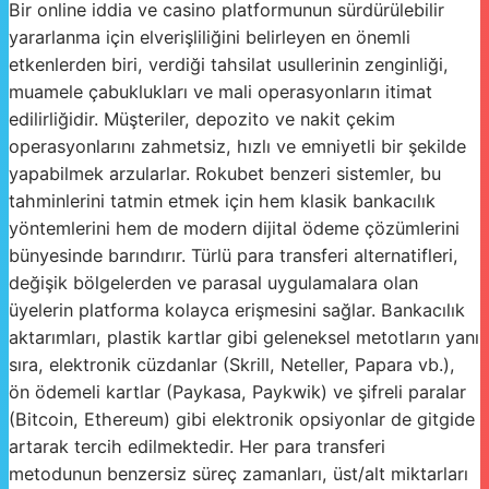
Bir online iddia ve casino platformunun sürdürülebilir
yararlanma için elverişliliğini belirleyen en önemli
etkenlerden biri, verdiği tahsilat usullerinin zenginliği,
muamele çabuklukları ve mali operasyonların itimat
edilirliğidir. Müşteriler, depozito ve nakit çekim
operasyonlarını zahmetsiz, hızlı ve emniyetli bir şekilde
yapabilmek arzularlar. Rokubet benzeri sistemler, bu
tahminlerini tatmin etmek için hem klasik bankacılık
yöntemlerini hem de modern dijital ödeme çözümlerini
bünyesinde barındırır. Türlü para transferi alternatifleri,
değişik bölgelerden ve parasal uygulamalara olan
üyelerin platforma kolayca erişmesini sağlar. Bankacılık
aktarımları, plastik kartlar gibi geleneksel metotların yanı
sıra, elektronik cüzdanlar (Skrill, Neteller, Papara vb.),
ön ödemeli kartlar (Paykasa, Paykwik) ve şifreli paralar
(Bitcoin, Ethereum) gibi elektronik opsiyonlar de gitgide
artarak tercih edilmektedir. Her para transferi
metodunun benzersiz süreç zamanları, üst/alt miktarları