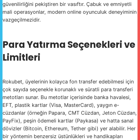
güvenilirliğini pekiştiren bir vasıftır. Çabuk ve emniyetli
mali operasyonlar, modern online oyunculuk deneyiminin
vazgeçilmezidir.
Para Yatırma Seçenekleri ve
Limitleri
Rokubet, üyelerinin kolayca fon transfer edebilmesi için
çok sayıda seçenekle korunaklı ve süratli para transferi
metotları sunar. Bu metotlar içerisinde banka havalesi,
EFT, plastik kartlar (Visa, MasterCard), yaygın e-
cüzdanlar (örneğin Papara, CMT Cüzdan, Jeton Cüzdan,
PayFix), peşin ödemeli kartlar (Paykasa) ve hatta sanal
dövizler (Bitcoin, Ethereum, Tether gibi) yer alabilir. Her
bir yöntemin benzersiz üstünlükleri ve handikapları