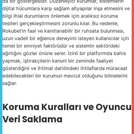
da bir göstergesidir. Düzenleyici kurumlar, sistemlerin
dijital hücumlara karşı sağlam altyapılar inşa etmesini ve
bilgi ihlal durumlarını önlemek için aralıksız koruma
testleri gerçekleştirmesini zorunlu kılar. Bu nedenle,
Rokubet’in faal ve kanıtlanabilir bir ruhsata bulunması,
uzun vadeli bir eğlence deneyimi isteyen kullanıcılar için
temel bir emniyet faktörüdür ve sistemin sektördeki
ağırlığını gözler önüne serer. İzinli bir platformda bahis
yapmak, iştirakçilerin kanuni bir zeminde faaliyet
gösterdiğini ve ihtimal dahilindeki ihtilaflarda müracaat
edebilecekleri bir kurumun mevcut olduğunu bilmelerini
sağlar.
Koruma Kuralları ve Oyuncu
Veri Saklama