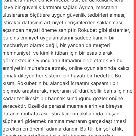
ilave bir güvenlik katmanı sağlar. Ayrıca, mecranın
uluslararası ölçütlere uygun güvenlik tedbirleri alması,
iştirakçi datasının art niyetli erişimlerden saklanması
açısından hayati öneme sahiptir. Rokubet gibi sistemler,
bu cins emniyet uygulamalarını sadece kanuni bir
mecburiyet olarak değil, bir yandan da müşteri
memnuniyeti ve kimlik itibarı için bir esas olarak
görmektedir. Oyuncuların itimadını elde etmek ve bu
emniyetini muhafaza etmek, online oyun alanında kalıcı
olmak dileyen her sistem için hayati bir hedeftir. Bu
kısım, Rokubet’in bu alandaki icraatını kapsamlı bir
biçimde araştırarak, mecranın sürdürülebilir bahis için ne
kadar tehlikesiz bir barınak sunduğunu gözler önüne
serecektir. Özellikle parasal muamelelerin ve bireysel
datanın muhafazası, iştirakçilerin akıllarında oluşan
şüpheleri gidermek namına mecranın gerçekleştirmesi
gereken en önemli adımlardandır. Bu tür bir şeffaflık,