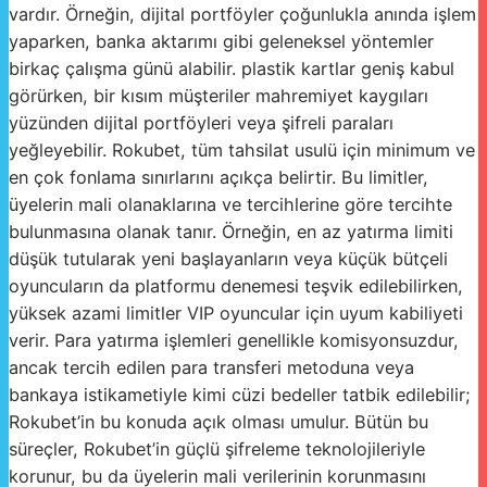
vardır. Örneğin, dijital portföyler çoğunlukla anında işlem
yaparken, banka aktarımı gibi geleneksel yöntemler
birkaç çalışma günü alabilir. plastik kartlar geniş kabul
görürken, bir kısım müşteriler mahremiyet kaygıları
yüzünden dijital portföyleri veya şifreli paraları
yeğleyebilir. Rokubet, tüm tahsilat usulü için minimum ve
en çok fonlama sınırlarını açıkça belirtir. Bu limitler,
üyelerin mali olanaklarına ve tercihlerine göre tercihte
bulunmasına olanak tanır. Örneğin, en az yatırma limiti
düşük tutularak yeni başlayanların veya küçük bütçeli
oyuncuların da platformu denemesi teşvik edilebilirken,
yüksek azami limitler VIP oyuncular için uyum kabiliyeti
verir. Para yatırma işlemleri genellikle komisyonsuzdur,
ancak tercih edilen para transferi metoduna veya
bankaya istikametiyle kimi cüzi bedeller tatbik edilebilir;
Rokubet’in bu konuda açık olması umulur. Bütün bu
süreçler, Rokubet’in güçlü şifreleme teknolojileriyle
korunur, bu da üyelerin mali verilerinin korunmasını