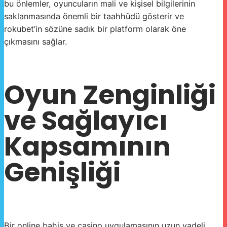
bu önlemler, oyuncuların mali ve kişisel bilgilerinin
saklanmasında önemli bir taahhüdü gösterir ve
rokubet’in sözüne sadık bir platform olarak öne
çıkmasını sağlar.
Oyun Zenginliği
ve Sağlayıcı
Kapsamının
Genişliği
Bir online bahis ve casino uygulamasının uzun vadeli