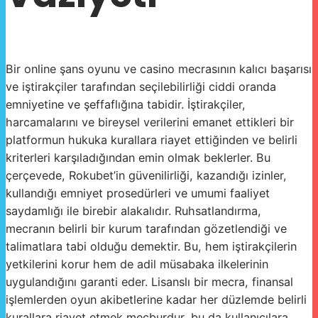
Bir online şans oyunu ve casino mecrasının kalıcı başarısı
ve iştirakçiler tarafından seçilebilirliği ciddi oranda
emniyetine ve şeffaflığına tabidir. İştirakçiler,
harcamalarını ve bireysel verilerini emanet ettikleri bir
platformun hukuka kurallara riayet ettiğinden ve belirli
kriterleri karşıladığından emin olmak beklerler. Bu
çerçevede, Rokubet’in güvenilirliği, kazandığı izinler,
kullandığı emniyet prosedürleri ve umumi faaliyet
saydamlığı ile birebir alakalıdır. Ruhsatlandırma,
mecranın belirli bir kurum tarafından gözetlendiği ve
talimatlara tabi olduğu demektir. Bu, hem iştirakçilerin
yetkilerini korur hem de adil müsabaka ilkelerinin
uygulandığını garanti eder. Lisanslı bir mecra, finansal
işlemlerden oyun akibetlerine kadar her düzlemde belirli
kurallara riayet etmek mecburdur, bu da kullanıcılara