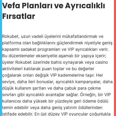
Vefa Planları ve Ayrıcalıklı
Fırsatlar
Rokubet, uzun vadeli üyelerini mükafatlandırmak ve
platforma olan bağlılıklarını güçlendirmek niyetiyle geniş
kapsamlı sadakat programları ve VIP ayrıcalıkları verir.
Bu düzenlemeler ekseriyetle aşamalı bir yapıya içerir;
üyeler Rokubet üzerinde bahis oynayarak veya casino
aktiviteleri katılarak puan toplar ve bu değerler
çoğalarak onları değişik VIP kademelerine taşır. Her
seviye, daha ileri bonuslar, ayrıcalıklı kampanyalar, daha
düşük kullanım şartları ve daha çabuk para çekme
sınırları gibi ayrıcalıklı avantajlar sağlar. Örneğin, bir VIP
kullanıcısı daha yüksek bir yüzdeyle geri ödeme ödülü
temin edebilir veya daha geniş yatırım ödüllerinden
istifade edebilir. En üst düzey VIP oyuncular çoğunlukla