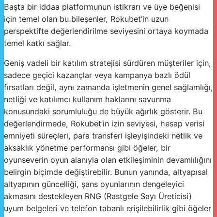
Başta bir iddaa platformunun istikrarı ve üye beğenisi
için temel olan bu bileşenler, Rokubet’in uzun
perspektifte değerlendirilme seviyesini ortaya koymada
temel katkı sağlar.
Geniş vadeli bir katılım stratejisi sürdüren müşteriler için,
sadece geçici kazançlar veya kampanya bazlı ödül
fırsatları değil, aynı zamanda işletmenin genel sağlamlığı,
netliği ve katılımcı kullanım haklarını savunma
konusundaki sorumluluğu de büyük ağırlık gösterir. Bu
değerlendirmede, Rokubet’in izin seviyesi, hesap verisi
emniyeti süreçleri, para transferi işleyişindeki netlik ve
aksaklık yönetme performansı gibi öğeler, bir
oyunseverin oyun alanıyla olan etkileşiminin devamlılığını
belirgin biçimde değiştirebilir. Bunun yanında, altyapısal
altyapının güncelliği, şans oyunlarının dengeleyici
akmasını destekleyen RNG (Rastgele Sayı Üreticisi)
uyum belgeleri ve telefon tabanlı erişilebilirlik gibi öğeler