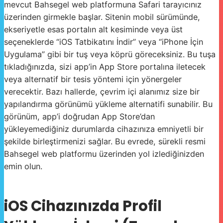
mevcut Bahsegel web platformuna Safari tarayıcınız
üzerinden girmekle başlar. Sitenin mobil sürümünde,
ekseriyetle esas portalın alt kesiminde veya üst
seçeneklerde “iOS Tatbikatını İndir” veya “iPhone İçin
Uygulama” gibi bir tuş veya köprü göreceksiniz. Bu tuşa
tıkladığınızda, sizi app’in App Store portalına iletecek
veya alternatif bir tesis yöntemi için yönergeler
verecektir. Bazı hallerde, çevrim içi alanımız size bir
yapılandırma görünümü yükleme alternatifi sunabilir. Bu
görünüm, app’i doğrudan App Store’dan
yükleyemediğiniz durumlarda cihazınıza emniyetli bir
şekilde birleştirmenizi sağlar. Bu evrede, sürekli resmi
Bahsegel web platformu üzerinden yol izlediğinizden
emin olun.
iOS Cihazınızda Profil