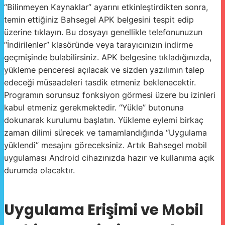
“Bilinmeyen Kaynaklar” ayarını etkinleştirdikten sonra,
temin ettiğiniz Bahsegel APK belgesini tespit edip
üzerine tıklayın. Bu dosyayı genellikle telefonunuzun
“İndirilenler” klasöründe veya tarayıcınızın indirme
geçmişinde bulabilirsiniz. APK belgesine tıkladığınızda,
yükleme penceresi açılacak ve sizden yazılımın talep
edeceği müsaadeleri tasdik etmeniz beklenecektir.
Programın sorunsuz fonksiyon görmesi üzere bu izinleri
kabul etmeniz gerekmektedir. “Yükle” butonuna
dokunarak kurulumu başlatın. Yükleme eylemi birkaç
zaman dilimi sürecek ve tamamlandığında “Uygulama
yüklendi” mesajını göreceksiniz. Artık Bahsegel mobil
uygulaması Android cihazınızda hazır ve kullanıma açık
durumda olacaktır.
Uygulama Erişimi ve Mobil