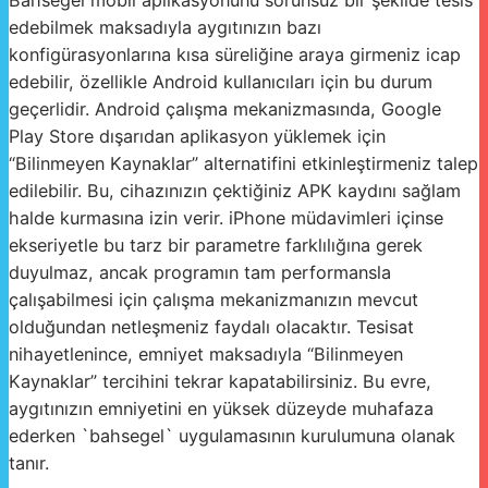
edebilmek maksadıyla aygıtınızın bazı
konfigürasyonlarına kısa süreliğine araya girmeniz icap
edebilir, özellikle Android kullanıcıları için bu durum
geçerlidir. Android çalışma mekanizmasında, Google
Play Store dışarıdan aplikasyon yüklemek için
“Bilinmeyen Kaynaklar” alternatifini etkinleştirmeniz talep
edilebilir. Bu, cihazınızın çektiğiniz APK kaydını sağlam
halde kurmasına izin verir. iPhone müdavimleri içinse
ekseriyetle bu tarz bir parametre farklılığına gerek
duyulmaz, ancak programın tam performansla
çalışabilmesi için çalışma mekanizmanızın mevcut
olduğundan netleşmeniz faydalı olacaktır. Tesisat
nihayetlenince, emniyet maksadıyla “Bilinmeyen
Kaynaklar” tercihini tekrar kapatabilirsiniz. Bu evre,
aygıtınızın emniyetini en yüksek düzeyde muhafaza
ederken `bahsegel` uygulamasının kurulumuna olanak
tanır.