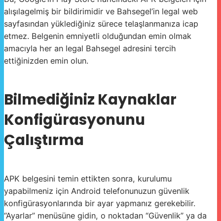
alışılagelmiş bir bildirimidir ve Bahsegel’in legal web
sayfasından yüklediğiniz sürece telaşlanmanıza icap
etmez. Belgenin emniyetli olduğundan emin olmak
amacıyla her an legal Bahsegel adresini tercih
ettiğinizden emin olun.
Bilmediğiniz Kaynaklar
Konfigürasyonunu
Çalıştırma
APK belgesini temin ettikten sonra, kurulumu
yapabilmeniz için Android telefonunuzun güvenlik
konfigürasyonlarında bir ayar yapmanız gerekebilir.
“Ayarlar” menüsüne gidin, o noktadan “Güvenlik” ya da