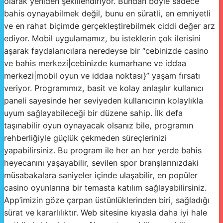
olarak yeniden şekillendiriyor. Bundan böyle sadece
bahis oynayabilmek değil, bunu en süratli, en emniyetli
ve en rahat biçimde gerçekleştirebilmek ciddi değer arz
ediyor. Mobil uygulamamız, bu isteklerin çok ilerisini
aşarak faydalanıcılara neredeyse bir “cebinizde casino
ve bahis merkezi|cebinizde kumarhane ve iddaa
merkezi|mobil oyun ve iddaa noktası}” yaşam fırsatı
veriyor. Programımız, basit ve kolay anlaşılır kullanıcı
paneli sayesinde her seviyeden kullanıcının kolaylıkla
uyum sağlayabileceği bir düzene sahip. İlk defa
taşınabilir oyun oynayacak olsanız bile, programın
rehberliğiyle güçlük çekmeden süreçlerinizi
yapabilirsiniz. Bu program ile her an her yerde bahis
heyecanını yaşayabilir, sevilen spor branşlarınızdaki
müsabakalara saniyeler içinde ulaşabilir, en popüler
casino oyunlarına bir temasta katılım sağlayabilirsiniz.
App’imizin göze çarpan üstünlüklerinden biri, sağladığı
sürat ve kararlılıktır. Web sitesine kıyasla daha iyi hale