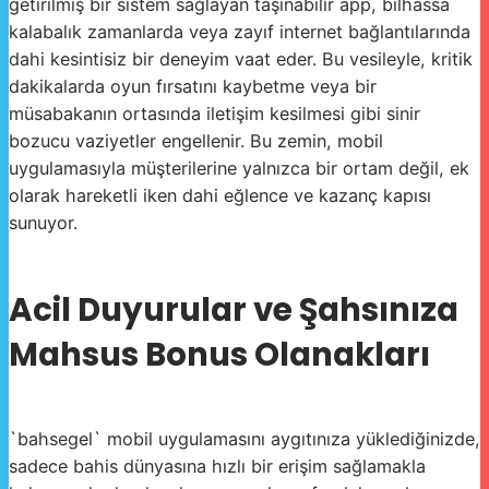
getirilmiş bir sistem sağlayan taşınabilir app, bilhassa
kalabalık zamanlarda veya zayıf internet bağlantılarında
dahi kesintisiz bir deneyim vaat eder. Bu vesileyle, kritik
dakikalarda oyun fırsatını kaybetme veya bir
müsabakanın ortasında iletişim kesilmesi gibi sinir
bozucu vaziyetler engellenir. Bu zemin, mobil
uygulamasıyla müşterilerine yalnızca bir ortam değil, ek
olarak hareketli iken dahi eğlence ve kazanç kapısı
sunuyor.
Acil Duyurular ve Şahsınıza
Mahsus Bonus Olanakları
`bahsegel` mobil uygulamasını aygıtınıza yüklediğinizde,
sadece bahis dünyasına hızlı bir erişim sağlamakla