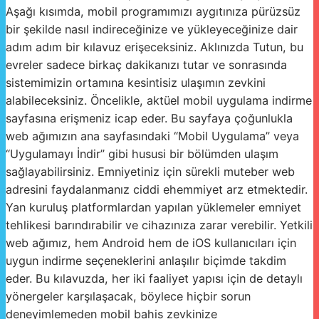
Aşağı kısımda, mobil programımızı aygıtınıza pürüzsüz
bir şekilde nasıl indireceğinize ve yükleyeceğinize dair
adım adım bir kılavuz erişeceksiniz. Aklınızda Tutun, bu
evreler sadece birkaç dakikanızı tutar ve sonrasında
sistemimizin ortamına kesintisiz ulaşımın zevkini
alabileceksiniz. Öncelikle, aktüel mobil uygulama indirme
sayfasına erişmeniz icap eder. Bu sayfaya çoğunlukla
web ağımızın ana sayfasındaki “Mobil Uygulama” veya
“Uygulamayı İndir” gibi hususi bir bölümden ulaşım
sağlayabilirsiniz. Emniyetiniz için sürekli muteber web
adresini faydalanmanız ciddi ehemmiyet arz etmektedir.
Yan kuruluş platformlardan yapılan yüklemeler emniyet
tehlikesi barındırabilir ve cihazınıza zarar verebilir. Yetkili
web ağımız, hem Android hem de iOS kullanıcıları için
uygun indirme seçeneklerini anlaşılır biçimde takdim
eder. Bu kılavuzda, her iki faaliyet yapısı için de detaylı
yönergeler karşılaşacak, böylece hiçbir sorun
deneyimlemeden mobil bahis zevkinize