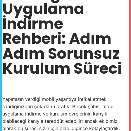
Uygulama
İndirme
Rehberi: Adım
Adım Sorunsuz
Kurulum Süreci
Yapımızın verdiği mobil yaşantıya intikal etmek
sandığınızdan çok daha pratik! Birçok şahıs, mobil
uygulama indirme ve kurulum evrelerinin karışık
olabileceği kanıyla tereddüt edebilir; ancak ekibimiz
olarak bu süreci sizin için olabildiğince kolaylaştırdık.