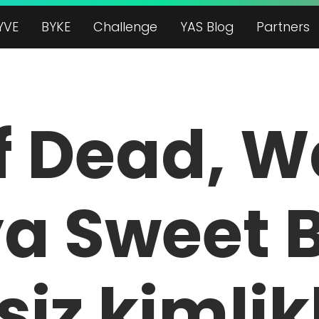
YVE
BYKE
Challenge
YAS Blog
Partners
f Dead, 
a Sweet 
iz kimlik