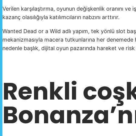
Verilen karşılaştırma, oyunun değişkenlik oranını ve 
kazanç olasılığıyla katılımcıların nabzını arttırır.
Wanted Dead or a Wild adlı yapım, tek yönlü slot başlığ
mekanizmasıyla macera tutkunlarına her denemede her 
nedenle başlık, dijital oyun pazarında hareket ve risk y
Renkli coş
Bonanza’nı