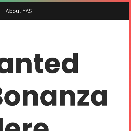
About YAS
Wanted
Bonanza
lere