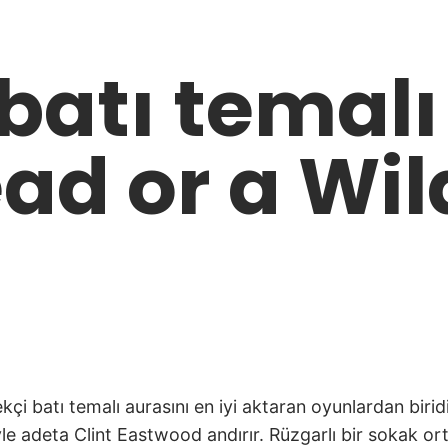
 batı temal
d or a Wild
kçi batı temalı aurasını en iyi aktaran oyunlardan biri
le adeta Clint Eastwood andırır. Rüzgarlı bir sokak or