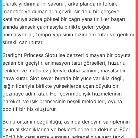
olarak yıldırımlarını savurur, arka planda mitolojik
mabetler ve dumanlarla çevrili sır dolu bir çerçeve
katılımcıya adeta göksel bir çağrı yansıtır. Her başarı
anında şimşek çakmasıyla birlikte gelen yoğun
animasyonlar, tempo yapısının hızını diri tutar ve gerilimi
sürekli canlı tutar.
Starlight Princess Slotu ise benzeri olmayan bir boyuta
açılan bir geçiştir. animasyon tarzı görselleri, huzurlu
renkleri ve mutlu ezgileriyle daha samimi, masalsı bir
hava kurar. Slot sever burada bir yüce varlıkla değil,
ışığın lideriyle birlikte yükseklerde uçan büyülü bir
gezintiye adım atar. Her çevrimde ışık huzmelerinin
hareketi ve ışık prensesinin neşeli melodileri, oyuna
pozitif bir his oluşturur.
Bu iki ortamın özgünlüğü, aslında deneyim sahiplerinin
oyun alışkanlıklarına ve beklentilerine da dokunur. Eğer
güçlü bir karşılaşma vurgusu, adrenalin ve sert tepki