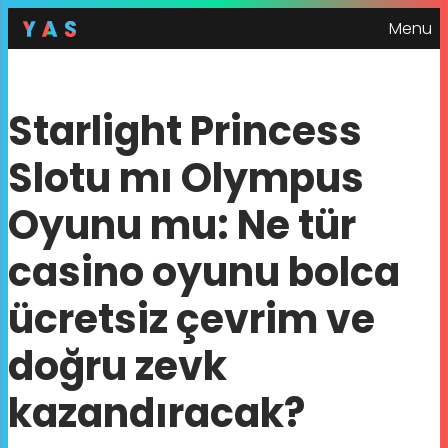
Menu
Starlight Princess
Slotu mı Olympus
Oyunu mu: Ne tür
casino oyunu bolca
ücretsiz çevrim ve
doğru zevk
kazandıracak?