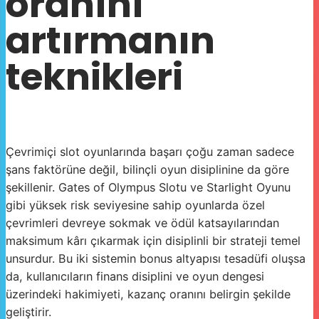
oranını
artırmanın
teknikleri
Çevrimiçi slot oyunlarında başarı çoğu zaman sadece
şans faktörüne değil, bilinçli oyun disiplinine da göre
şekillenir. Gates of Olympus Slotu ve Starlight Oyunu
gibi yüksek risk seviyesine sahip oyunlarda özel
çevrimleri devreye sokmak ve ödül katsayılarından
maksimum kârı çıkarmak için disiplinli bir strateji temel
unsurdur. Bu iki sistemin bonus altyapısı tesadüfi oluşsa
da, kullanıcıların finans disiplini ve oyun dengesi
üzerindeki hakimiyeti, kazanç oranını belirgin şekilde
geliştirir.