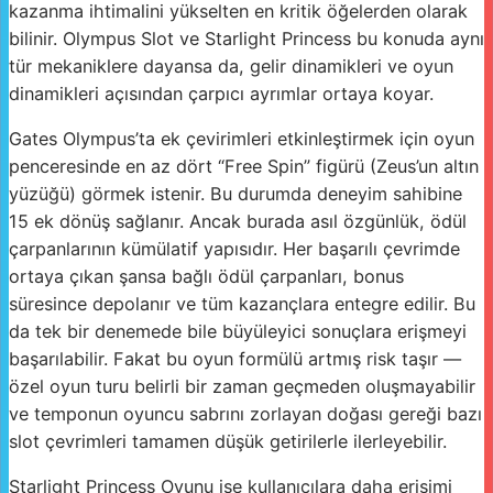
kazanma ihtimalini yükselten en kritik öğelerden olarak
bilinir. Olympus Slot ve Starlight Princess bu konuda aynı
tür mekaniklere dayansa da, gelir dinamikleri ve oyun
dinamikleri açısından çarpıcı ayrımlar ortaya koyar.
Gates Olympus’ta ek çevirimleri etkinleştirmek için oyun
penceresinde en az dört “Free Spin” figürü (Zeus’un altın
yüzüğü) görmek istenir. Bu durumda deneyim sahibine
15 ek dönüş sağlanır. Ancak burada asıl özgünlük, ödül
çarpanlarının kümülatif yapısıdır. Her başarılı çevrimde
ortaya çıkan şansa bağlı ödül çarpanları, bonus
süresince depolanır ve tüm kazançlara entegre edilir. Bu
da tek bir denemede bile büyüleyici sonuçlara erişmeyi
başarılabilir. Fakat bu oyun formülü artmış risk taşır —
özel oyun turu belirli bir zaman geçmeden oluşmayabilir
ve temponun oyuncu sabrını zorlayan doğası gereği bazı
slot çevrimleri tamamen düşük getirilerle ilerleyebilir.
Starlight Princess Oyunu ise kullanıcılara daha erişimi