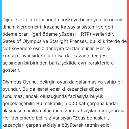
Dijital slot platformlarında coşkuyu belirleyen en önemli
dinamiklerden biri, kazanç katsayısı sistemi ve geri
ödeme oranı (geri ödeme yüzdesi – RTP) verileridir.
Gates of Olympus ve Starlight Prenses, bu iki kriterde de
slot severlere eşsiz deneyim tarzları sunar. Her iki
konsept aynı şirkete ait olsa da, kazanç dengesi
açısından birbirinden bariz şekilde ayrı karakterlere
gösterir.
Olympus Oyunu, belirgin oyun dalgalanmasına sahip bir
oyundur. Bu da işaret eder ki kazançlar düzenli
sunulmaz, ancak oluştuğunda fazlasıyla büyük
gerçekleşebilir. Bu mekanik, 5.000 kat çarpana kadar
ulaşması mümkün olan muazzam katsayılarla meşhurdur.
Her denemede belirsiz yansıyan “Zeus bonusları”,
kazançları çarpan etkisiyle büyüterek tatmin edici