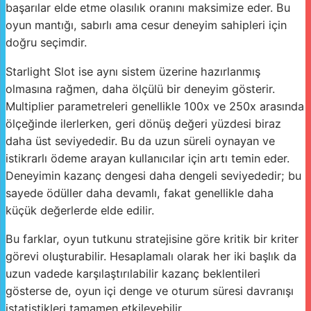
başarılar elde etme olasılık oranını maksimize eder. Bu
oyun mantığı, sabırlı ama cesur deneyim sahipleri için
doğru seçimdir.
Starlight Slot ise aynı sistem üzerine hazırlanmış
olmasına rağmen, daha ölçülü bir deneyim gösterir.
Multiplier parametreleri genellikle 100x ve 250x arasında
ölçeğinde ilerlerken, geri dönüş değeri yüzdesi biraz
daha üst seviyededir. Bu da uzun süreli oynayan ve
istikrarlı ödeme arayan kullanıcılar için artı temin eder.
Deneyimin kazanç dengesi daha dengeli seviyededir; bu
sayede ödüller daha devamlı, fakat genellikle daha
küçük değerlerde elde edilir.
Bu farklar, oyun tutkunu stratejisine göre kritik bir kriter
görevi oluşturabilir. Hesaplamalı olarak her iki başlık da
uzun vadede karşılaştırılabilir kazanç beklentileri
gösterse de, oyun içi denge ve oturum süresi davranışı
istatistikleri tamamen etkileyebilir.