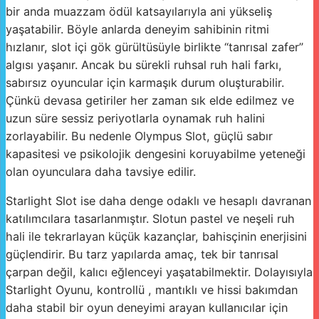
bir anda muazzam ödül katsayılarıyla ani yükseliş
yaşatabilir. Böyle anlarda deneyim sahibinin ritmi
hızlanır, slot içi gök gürültüsüyle birlikte “tanrısal zafer”
algısı yaşanır. Ancak bu sürekli ruhsal ruh hali farkı,
sabırsız oyuncular için karmaşık durum oluşturabilir.
Çünkü devasa getiriler her zaman sık elde edilmez ve
uzun süre sessiz periyotlarla oynamak ruh halini
zorlayabilir. Bu nedenle Olympus Slot, güçlü sabır
kapasitesi ve psikolojik dengesini koruyabilme yeteneği
olan oyunculara daha tavsiye edilir.
Starlight Slot ise daha denge odaklı ve hesaplı davranan
katılımcılara tasarlanmıştır. Slotun pastel ve neşeli ruh
hali ile tekrarlayan küçük kazançlar, bahisçinin enerjisini
güçlendirir. Bu tarz yapılarda amaç, tek bir tanrısal
çarpan değil, kalıcı eğlenceyi yaşatabilmektir. Dolayısıyla
Starlight Oyunu, kontrollü , mantıklı ve hissi bakımdan
daha stabil bir oyun deneyimi arayan kullanıcılar için