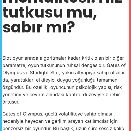
tutkusu mu,
sabır mı?
Slot oyunlarında algoritmalar kadar kritik olan bir diğer
parametre, oyun tutkununun ruhsal dengesidir. Gates of
Olympus ve Starlight Slot, yakın altyapıya sahip olsalar
da, yarattıkları etkileyici duygu yoğunluğu tamamen
özgündür. Bu özellik, oyuncunun psikolojik yapısı, risk
yönetimi ve çevrim anındaki kontrol düzeyiyle birebir
örtüşür.
Gates of Olympus, güçlü volatiliteye sahip olması
nedeniyle heyecan ve gerilim arayan katılımcılar için
benzersiz bir oyundur. Bu başlık, uzun süre sessiz kalıp