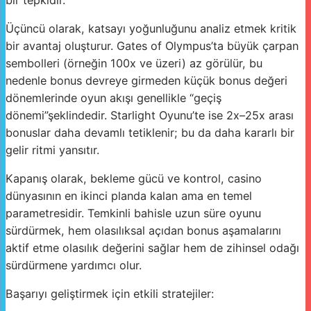
Üçüncü olarak, katsayı yoğunluğunu analiz etmek kritik
bir avantaj oluşturur. Gates of Olympus’ta büyük çarpan
sembolleri (örneğin 100x ve üzeri) az görülür, bu
nedenle bonus devreye girmeden küçük bonus değeri
dönemlerinde oyun akışı genellikle “geçiş
dönemi”şeklindedir. Starlight Oyunu’te ise 2x–25x arası
bonuslar daha devamlı tetiklenir; bu da daha kararlı bir
gelir ritmi yansıtır.
Kapanış olarak, bekleme gücü ve kontrol, casino
dünyasının en ikinci planda kalan ama en temel
parametresidir. Temkinli bahisle uzun süre oyunu
sürdürmek, hem olasılıksal açıdan bonus aşamalarını
aktif etme olasılık değerini sağlar hem de zihinsel odağı
sürdürmene yardımcı olur.
Başarıyı geliştirmek için etkili stratejiler: