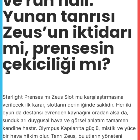
ve ruh hali:
Yunan tanrısı
Zeus’un iktidarı
mi, prensesin
çekiciliği mı?
Starlight Prenses mı Zeus Slot mu karşılaştırmasına
verilecek ilk karar, slotların derinliğinde saklıdır. Her iki
oyun da destansı evrenden kaynağını oradan alsa da,
sundukları duygusal hava ve görsel anlatım tamamen
kendine hastır. Olympus Kapıları’ta güçlü, mistik ve yüce
bir hava hâkim olur. Tanrı Zeus, bulutların yöneteni