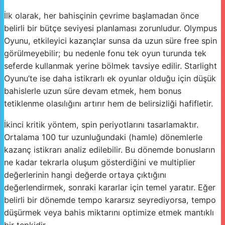
İlk olarak, her bahisçinin çevrime başlamadan önce
belirli bir bütçe seviyesi planlaması zorunludur. Olympus
Oyunu, etkileyici kazançlar sunsa da uzun süre free spin
görülmeyebilir; bu nedenle fonu tek oyun turunda tek
seferde kullanmak yerine bölmek tavsiye edilir. Starlight
Oyunu’te ise daha istikrarlı ek oyunlar olduğu için düşük
bahislerle uzun süre devam etmek, hem bonus
tetiklenme olasılığını artırır hem de belirsizliği hafifletir.
İkinci kritik yöntem, spin periyotlarını tasarlamaktır.
Ortalama 100 tur uzunluğundaki (hamle) dönemlerle
kazanç istikrarı analiz edilebilir. Bu dönemde bonusların
ne kadar tekrarla oluşum gösterdiğini ve multiplier
değerlerinin hangi değerde ortaya çıktığını
değerlendirmek, sonraki kararlar için temel yaratır. Eğer
belirli bir dönemde tempo kararsız seyrediyorsa, tempo
düşürmek veya bahis miktarını optimize etmek mantıklı
bir tepkidir.