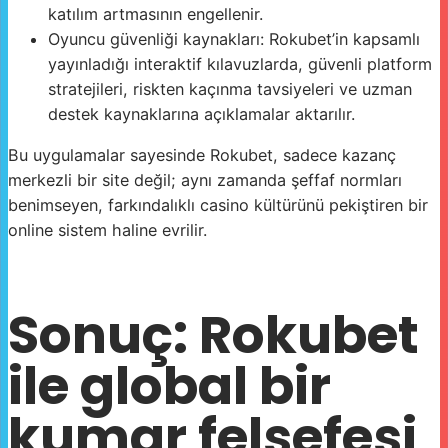
katılım artmasının engellenir.
Oyuncu güvenliği kaynakları: Rokubet’in kapsamlı
yayınladığı interaktif kılavuzlarda, güvenli platform
stratejileri, riskten kaçınma tavsiyeleri ve uzman
destek kaynaklarına açıklamalar aktarılır.
Bu uygulamalar sayesinde Rokubet, sadece kazanç
merkezli bir site değil; aynı zamanda şeffaf normları
benimseyen, farkındalıklı casino kültürünü pekiştiren bir
online sistem haline evrilir.
Sonuç: Rokubet
ile global bir
kumar felsefesi