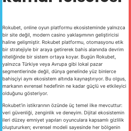
Rokubet, online oyun platformu ekosisteminde yalnızca
bir site değil, modern casino yaklaşımının geliştiricisi
haline gelişmiştir. Rokubet platformu, otomasyonu etik
bir stratejiyle bir araya getirerek bahis alanında devrim
niteliğinde bir sistem ortaya koyar. Bugün Rokubet,
yalnızca Türkiye veya Avrupa gibi lokal pazar
segmentlerinde değil, dünya genelinde yüz binlerce
bahisçiyi aynı ekosistem altında kaynaştırıyor. Bu olgus,
markanın evrensel hedefinin ne kadar güçlü ve etkileyici
olduğunu gösteriyor.
Rokubet’in istikrarının özünde üç temel ilke mevcuttur:
veri güvenliği, zenginlik ve deneyim. Dijital ekosistemin
ileri düzey emniyet yapıları oyunculara kapsamlı gizlilik
oluştururken; evrensel modeli sayesinde her bölgenin