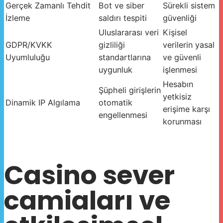
Gerçek Zamanlı Tehdit
Bot ve siber
Sürekli sistem
İzleme
saldırı tespiti
güvenliği
Uluslararası veri
Kişisel
GDPR/KVKK
gizliliği
verilerin yasal
Uyumluluğu
standartlarına
ve güvenli
uygunluk
işlenmesi
Hesabın
Şüpheli girişlerin
yetkisiz
Dinamik IP Algılama
otomatik
erişime karşı
engellenmesi
korunması
Casino sever
camiaları ve