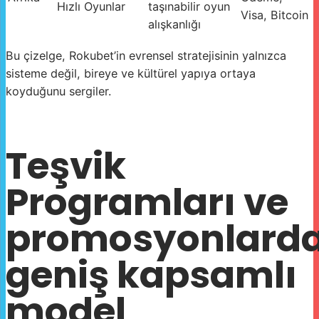
Hızlı Oyunlar
taşınabilir oyun
Visa, Bitcoin
alışkanlığı
Bu çizelge, Rokubet’in evrensel stratejisinin yalnızca
sisteme değil, bireye ve kültürel yapıya ortaya
koyduğunu sergiler.
Teşvik
Programları ve
promosyonlard
geniş kapsamlı
model