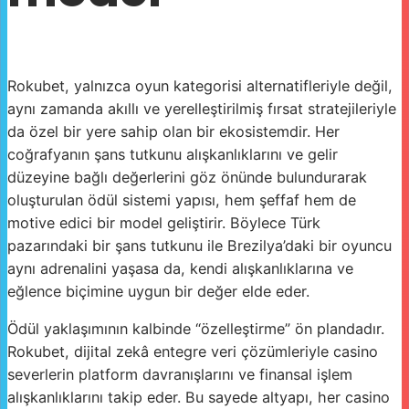
Rokubet, yalnızca oyun kategorisi alternatifleriyle değil,
aynı zamanda akıllı ve yerelleştirilmiş fırsat stratejileriyle
da özel bir yere sahip olan bir ekosistemdir. Her
coğrafyanın şans tutkunu alışkanlıklarını ve gelir
düzeyine bağlı değerlerini göz önünde bulundurarak
oluşturulan ödül sistemi yapısı, hem şeffaf hem de
motive edici bir model geliştirir. Böylece Türk
pazarındaki bir şans tutkunu ile Brezilya’daki bir oyuncu
aynı adrenalini yaşasa da, kendi alışkanlıklarına ve
eğlence biçimine uygun bir değer elde eder.
Ödül yaklaşımının kalbinde “özelleştirme” ön plandadır.
Rokubet, dijital zekâ entegre veri çözümleriyle casino
severlerin platform davranışlarını ve finansal işlem
alışkanlıklarını takip eder. Bu sayede altyapı, her casino