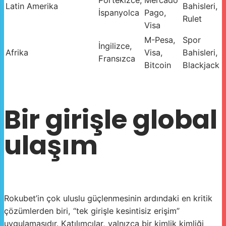
Portekizce,
Mercado
Latin Amerika
Bahisleri,
İspanyolca
Pago,
Rulet
Visa
M-Pesa,
Spor
İngilizce,
Afrika
Visa,
Bahisleri,
Fransızca
Bitcoin
Blackjack
Bir girişle global
ulaşım
Rokubet’in çok uluslu güçlenmesinin ardındaki en kritik
çözümlerden biri, “tek girişle kesintisiz erişim”
uygulamasıdır. Katılımcılar, yalnızca bir kimlik kimliği