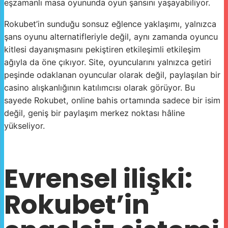
eşzamanlı masa oyununda oyun şansını yaşayabiliyor.
Rokubet’in sunduğu sonsuz eğlence yaklaşımı, yalnızca
şans oyunu alternatifleriyle değil, aynı zamanda oyuncu
kitlesi dayanışmasını pekiştiren etkileşimli etkileşim
ağıyla da öne çıkıyor. Site, oyuncularını yalnızca getiri
peşinde odaklanan oyuncular olarak değil, paylaşılan bir
casino alışkanlığının katılımcısı olarak görüyor. Bu
sayede Rokubet, online bahis ortamında sadece bir isim
değil, geniş bir paylaşım merkez noktası hâline
yükseliyor.
Evrensel ilişki:
Rokubet’in