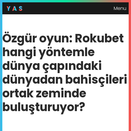
Menu
Özgür oyun: Rokubet
hangi yöntemle
dünya çapındaki
dünyadan bahisçileri
ortak zeminde
buluşturuyor?