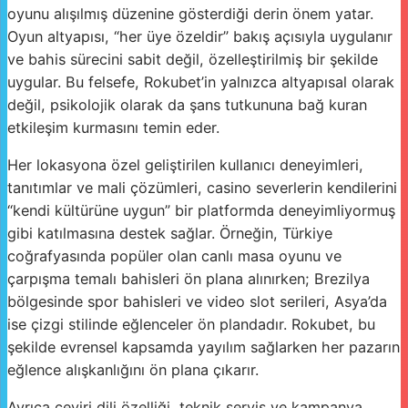
oyunu alışılmış düzenine gösterdiği derin önem yatar.
Oyun altyapısı, “her üye özeldir” bakış açısıyla uygulanır
ve bahis sürecini sabit değil, özelleştirilmiş bir şekilde
uygular. Bu felsefe, Rokubet’in yalnızca altyapısal olarak
değil, psikolojik olarak da şans tutkununa bağ kuran
etkileşim kurmasını temin eder.
Her lokasyona özel geliştirilen kullanıcı deneyimleri,
tanıtımlar ve mali çözümleri, casino severlerin kendilerini
“kendi kültürüne uygun” bir platformda deneyimliyormuş
gibi katılmasına destek sağlar. Örneğin, Türkiye
coğrafyasında popüler olan canlı masa oyunu ve
çarpışma temalı bahisleri ön plana alınırken; Brezilya
bölgesinde spor bahisleri ve video slot serileri, Asya’da
ise çizgi stilinde eğlenceler ön plandadır. Rokubet, bu
şekilde evrensel kapsamda yayılım sağlarken her pazarın
eğlence alışkanlığını ön plana çıkarır.
Ayrıca çeviri dili özelliği, teknik servis ve kampanya