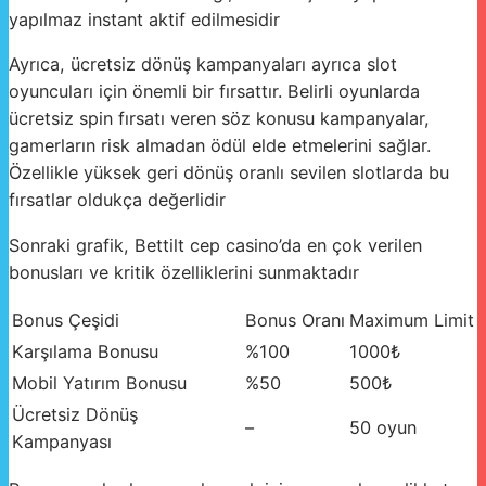
yapılmaz instant aktif edilmesidir
Ayrıca, ücretsiz dönüş kampanyaları ayrıca slot
oyuncuları için önemli bir fırsattır. Belirli oyunlarda
ücretsiz spin fırsatı veren söz konusu kampanyalar,
gamerların risk almadan ödül elde etmelerini sağlar.
Özellikle yüksek geri dönüş oranlı sevilen slotlarda bu
fırsatlar oldukça değerlidir
Sonraki grafik, Bettilt cep casino’da en çok verilen
bonusları ve kritik özelliklerini sunmaktadır
Bonus Çeşidi
Bonus Oranı
Maximum Limit
Karşılama Bonusu
%100
1000₺
Mobil Yatırım Bonusu
%50
500₺
Ücretsiz Dönüş
–
50 oyun
Kampanyası