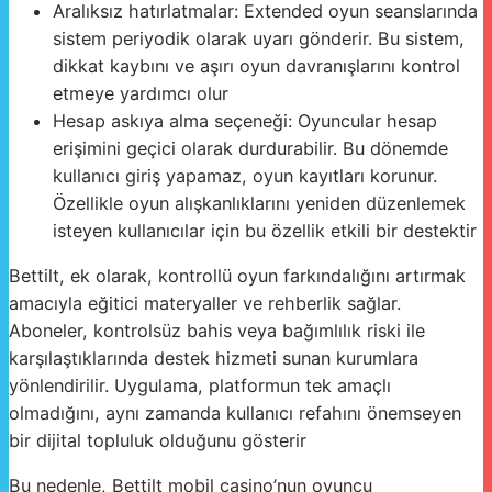
Aralıksız hatırlatmalar: Extended oyun seanslarında
sistem periyodik olarak uyarı gönderir. Bu sistem,
dikkat kaybını ve aşırı oyun davranışlarını kontrol
etmeye yardımcı olur
Hesap askıya alma seçeneği: Oyuncular hesap
erişimini geçici olarak durdurabilir. Bu dönemde
kullanıcı giriş yapamaz, oyun kayıtları korunur.
Özellikle oyun alışkanlıklarını yeniden düzenlemek
isteyen kullanıcılar için bu özellik etkili bir destektir
Bettilt, ek olarak, kontrollü oyun farkındalığını artırmak
amacıyla eğitici materyaller ve rehberlik sağlar.
Aboneler, kontrolsüz bahis veya bağımlılık riski ile
karşılaştıklarında destek hizmeti sunan kurumlara
yönlendirilir. Uygulama, platformun tek amaçlı
olmadığını, aynı zamanda kullanıcı refahını önemseyen
bir dijital topluluk olduğunu gösterir
Bu nedenle, Bettilt mobil casino’nun oyuncu