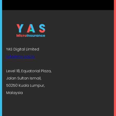
YAS Digital Limited
rylie@my.yas.io
Level 18, Equatorial Plaza,
Jalan Sultan Ismail,
50250 Kuala Lumpur,
Malaysia