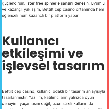
güçlendirsin, ister free spinlerle şansını denesin. Uyumlu
ve kazançlı yaklaşım, Bettilt cep casino ortamında hem
eğlenceli hem kazançlı bir platform yapar
Kullanıcı
etkileşimi ve
işlevsel tasarım
Bettilt cep casino, kullanıcı odaklı bir tasarım anlayışıyla
tasarlanmıştır. Yazılım, katılımcıların yalnızca oyun
deneyimi yaşamasını değil, uzun süreli kullanımda