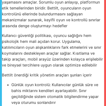
yaşamasını amaçlar. Sorumlu oyun anlayışı, platformun
etik temellerinden biridir. Bettilt, oyuncuların oyun
kontrolünü ellerinde bulundurmasını sağlayan
mekanizmalar sunarak, keyifli oyun ve kontrollü sınırlar
arasında denge oluşturmayı hedefler
Kullanıcı güvenliği politikası, oyuncu sağlığını hem
psikolojik hem mali açıdan korur. Uygulama,
katılımcıların oyun alışkanlıklarını fark etmelerini ve sınır
koymalarını destekleyen araçlar sağlar. Kısıtlama ve
takip araçları, mobil arayüz üzerinden kolayca erişilebilir
ve bireysel tercihlere uygun olarak optimize edilebilir
Bettilt önerdiği kritik yönetim araçları şunları içerir
Günlük oyun kontrolü: Kullanıcılar günlük süre ve
bahis miktarını kendileri ayarlayabilir. Sınır
geçildiğinde sistem otomatik bilgilendirme yapar
veya oturumu sonlandırır