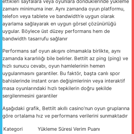
ettikleri sayfalara veya oyunlara döndüklerinde yükleme
zamanı minimuma iner. Aynı zamanda oyun platformu,
telefon veya tablete ve bandwidth’e uygun olarak
ayarlama sağlayarak en uygun görsel çözünürlüğü
uygular. Böylece üst düzey performans hem de
bandwidth tasarrufu sağlanır
Performans saf oyun akışını olmamakla birlikte, aynı
zamanda kararlılığı bile belirler. Bettilt az ping (ping) ve
hızlı sunucu cevabı, oyun hamlelerinin hemen
uygulanmasını garantiler. Bu faktör, başta canlı spor
bahislerinde instant oran değişimlerinin veya interaktif
masa oyunlarındaki hızlı tepkilerin doğru şekilde
sergilenmesini garantiler
Aşağıdaki grafik, Bettilt akıllı casino’nun oyun gruplarına
göre ortalama hız ve performans verilerini sunmaktadır
Kategori
Yükleme Süresi
Verim Puanı