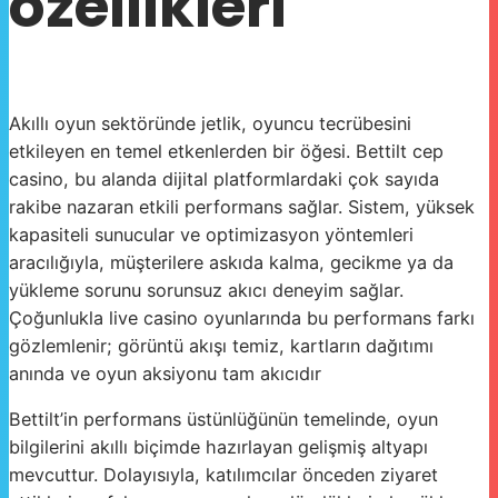
özellikleri
Akıllı oyun sektöründe jetlik, oyuncu tecrübesini
etkileyen en temel etkenlerden bir öğesi. Bettilt cep
casino, bu alanda dijital platformlardaki çok sayıda
rakibe nazaran etkili performans sağlar. Sistem, yüksek
kapasiteli sunucular ve optimizasyon yöntemleri
aracılığıyla, müşterilere askıda kalma, gecikme ya da
yükleme sorunu sorunsuz akıcı deneyim sağlar.
Çoğunlukla live casino oyunlarında bu performans farkı
gözlemlenir; görüntü akışı temiz, kartların dağıtımı
anında ve oyun aksiyonu tam akıcıdır
Bettilt’in performans üstünlüğünün temelinde, oyun
bilgilerini akıllı biçimde hazırlayan gelişmiş altyapı
mevcuttur. Dolayısıyla, katılımcılar önceden ziyaret