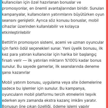
kullanıcıları için özel hazırlanan bonuslar ve
promosyonlar, en önemli avantajlarından biridir. Sunulan
kampanyalar, kullanıcıların yatırımlarını büyütürken oyun
seansını genişletir. Ayrıca söz konusu bonuslar, mobil
cihazlar üzerinden kullanılabilir ve kolayca
etkinleştirilebilir
Bettilt’in promosyon sistemi, acemi ve uzman oyuncular
için farklı ödül seçenekleri sunar. Yeni üyelik bonusu, ilk
kez para yatıran kullanıcılar için harika bir başlangıç
fırsatı verir — ilk yatırılan miktarın %100’ü kadar bonus
sunulur. Bu sayede gamerlar, ilk seanslarında deneme
şansı kazanırlar
Mobil yatırım bonusu, uygulama veya site ödemelerine
sadece bu işlemler için sunulur. Bu kampanya,
oyuncuların mobil platformu tercih etmelerini teşvik
ederken aynı zamanda ekstra kazanç imkânı yaratır.
Bonusun öne çıkan özelliği, ödeme işlemi yapılır