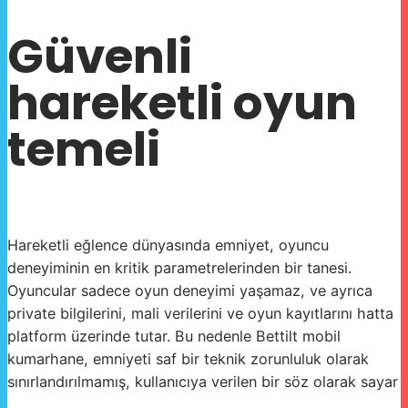
Güvenli
hareketli oyun
temeli
Hareketli eğlence dünyasında emniyet, oyuncu
deneyiminin en kritik parametrelerinden bir tanesi.
Oyuncular sadece oyun deneyimi yaşamaz, ve ayrıca
private bilgilerini, mali verilerini ve oyun kayıtlarını hatta
platform üzerinde tutar. Bu nedenle Bettilt mobil
kumarhane, emniyeti saf bir teknik zorunluluk olarak
sınırlandırılmamış, kullanıcıya verilen bir söz olarak sayar