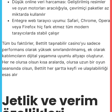
Düşük online veri harcaması: Geliştirilmiş resimler
ve oyun motorları aracılığıyla, çevrimiçi paketler az
miktarda kullanılır
Entegre web tarayıcı uyumu: Safari, Chrome, Opera
veya Firefox hiç fark etmez tüm modern
tarayıcılarda stabil çalışır
Tüm bu faktörler, Bettilt taşınabilir casino’yu sadece
performans olarak yüksek sınırlandırılmamış, ek olarak
katılımcıların dijital yaşamına uyumlu altyapı oluşturur.
Her ne olursa olsun kısa aralarda, olursa uzun bir oyun
seansında olsun, Bettilt her şartta keyfi ve ulaşılabilirliği
esas alır
Jetlik ve verim