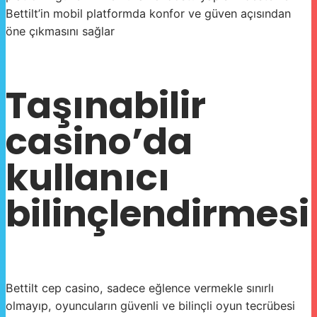
Bettilt’in mobil platformda konfor ve güven açısından
öne çıkmasını sağlar
Taşınabilir
casino’da
kullanıcı
bilinçlendirmesi
Bettilt cep casino, sadece eğlence vermekle sınırlı
olmayıp, oyuncuların güvenli ve bilinçli oyun tecrübesi