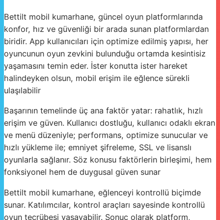
Bettilt mobil kumarhane, güncel oyun platformlarında
konfor, hız ve güvenliği bir arada sunan platformlardan
biridir. App kullanıcıları için optimize edilmiş yapısı, her
oyuncunun oyun zevkini bulunduğu ortamda kesintisiz
yaşamasını temin eder. İster konutta ister hareket
halindeyken olsun, mobil erişim ile eğlence sürekli
ulaşılabilir
Başarının temelinde üç ana faktör yatar: rahatlık, hızlı
erişim ve güven. Kullanıcı dostluğu, kullanıcı odaklı ekran
ve menü düzeniyle; performans, optimize sunucular ve
hızlı yükleme ile; emniyet şifreleme, SSL ve lisanslı
oyunlarla sağlanır. Söz konusu faktörlerin birleşimi, hem
fonksiyonel hem de duygusal güven sunar
Bettilt mobil kumarhane, eğlenceyi kontrollü biçimde
sunar. Katılımcılar, kontrol araçları sayesinde kontrollü
oyun tecrübesi yaşayabilir. Sonuç olarak platform,