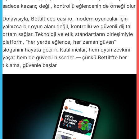
sadece kazanç değil, kontrollü eğlencenin de örneği olur
Dolayısıyla, Bettilt cep casino, modern oyuncular için
yalnızca bir oyun alanı değil, kontrollü ve güvenli dijital
ortam sağlar. Teknoloji ve etik standartların birleşimiyle
platform, “her yerde eğlence, her zaman güven”
sloganını hayata geçirir. Katılımcılar, hem oyun zevkini
yaşar hem de güvenli hisseder — çünkü Bettilt’te her
tıklama, güvenle başlar