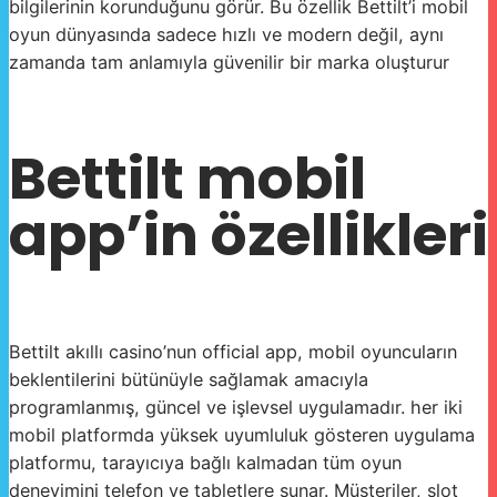
bilgilerinin korunduğunu görür. Bu özellik Bettilt’i mobil
oyun dünyasında sadece hızlı ve modern değil, aynı
zamanda tam anlamıyla güvenilir bir marka oluşturur
Bettilt mobil
app’in özellikleri
Bettilt akıllı casino’nun official app, mobil oyuncuların
beklentilerini bütünüyle sağlamak amacıyla
programlanmış, güncel ve işlevsel uygulamadır. her iki
mobil platformda yüksek uyumluluk gösteren uygulama
platformu, tarayıcıya bağlı kalmadan tüm oyun
deneyimini telefon ve tabletlere sunar. Müşteriler, slot