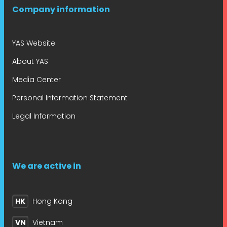
Company information
YAS Website
About YAS
Media Center
Personal Information Statement
Legal Information
We are active in
HK
Hong Kong
VN
Vietnam