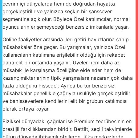
çevrim içi dünyalarda hem de doğrudan hayatta
gerçekleştirilir ve yalnızca seçkin bir şanssever
segmentine açık olur. Böylece Özel katılımcılar, normal
oyuncuların erişemeyeceği benzersiz imkanlarla yaşar.
Online faaliyetler arasında ileri getiri havuzlarına sahip
müsabakalar öne geçer. Bu yarışmalar, yalnızca Özel
kullanıcıların katılımına erişilebilir olduğu için rekabet
daha elit bir ortamda yaşanır. Üyeler hem daha az
müsabık ile karşılaşma özelliğine elde eder hem de
kazanç miktarlarının tipik yarışmalara nazaran çok daha
fazla olduğunu hisseder. Ayrıca bu tür benzersiz
müsabakalar genellikle çağrıyla usulüyle gerçekleştirilir
ve bahisseverlere kendilerini elit bir grubun katılımcısı
olarak ortaya koyar.
Fiziksel dünyadaki çağrılar ise Premium tecrübesinin en
prestijli farklılıklarından biridir. Bettilt, seçili takvimlerde
bütün dünyada ihtişamlı otellerde, lüks merkezlerde