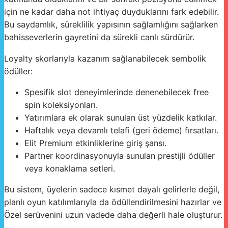
için ne kadar daha not ihtiyaç duyduklarını fark edebilir.
Bu saydamlık, süreklilik yapısının sağlamlığını sağlarken
bahisseverlerin gayretini da sürekli canlı sürdürür.
Loyalty skorlarıyla kazanım sağlanabilecek sembolik
ödüller:
Spesifik slot deneyimlerinde denenebilecek free
spin koleksiyonları.
Yatırımlara ek olarak sunulan üst yüzdelik katkılar.
Haftalık veya devamlı telafi (geri ödeme) fırsatları.
Elit Premium etkinliklerine giriş şansı.
Partner koordinasyonuyla sunulan prestijli ödüller
veya konaklama setleri.
Bu sistem, üyelerin sadece kısmet dayalı gelirlerle değil,
planlı oyun katılımlarıyla da ödüllendirilmesini hazırlar ve
Özel serüvenini uzun vadede daha değerli hale oluşturur.