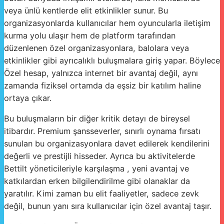
veya ünlü kentlerde elit etkinlikler sunur. Bu
organizasyonlarda kullanıcılar hem oyuncularla iletişim
kurma yolu ulaşır hem de platform tarafından
düzenlenen özel organizasyonlara, balolara veya
etkinlikler gibi ayrıcalıklı buluşmalara giriş yapar. Böylece
Özel hesap, yalnızca internet bir avantaj değil, aynı
zamanda fiziksel ortamda da eşsiz bir katılım haline
ortaya çıkar.
Bu buluşmaların bir diğer kritik detayı de bireysel
itibardır. Premium şansseverler, sınırlı oynama fırsatı
sunulan bu organizasyonlara davet edilerek kendilerini
değerli ve prestijli hisseder. Ayrıca bu aktivitelerde
Bettilt yöneticileriyle karşılaşma , yeni avantaj ve
katkılardan erken bilgilendirilme gibi olanaklar da
yaratılır. Kimi zaman bu elit faaliyetler, sadece zevk
değil, bunun yanı sıra kullanıcılar için özel avantaj taşır.