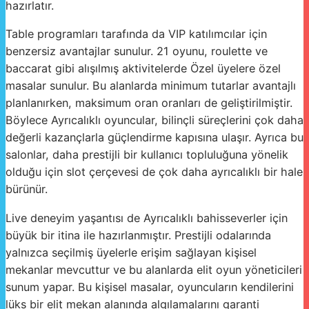
hazırlatır.
Table programları tarafında da VIP katılımcılar için
benzersiz avantajlar sunulur. 21 oyunu, roulette ve
baccarat gibi alışılmış aktivitelerde Özel üyelere özel
masalar sunulur. Bu alanlarda minimum tutarlar avantajlı
planlanırken, maksimum oran oranları de geliştirilmiştir.
Böylece Ayrıcalıklı oyuncular, bilinçli süreçlerini çok daha
değerli kazançlarla güçlendirme kapısına ulaşır. Ayrıca bu
salonlar, daha prestijli bir kullanıcı topluluğuna yönelik
olduğu için slot çerçevesi de çok daha ayrıcalıklı bir hale
bürünür.
Live deneyim yaşantısı de Ayrıcalıklı bahisseverler için
büyük bir itina ile hazırlanmıştır. Prestijli odalarında
yalnızca seçilmiş üyelerle erişim sağlayan kişisel
mekanlar mevcuttur ve bu alanlarda elit oyun yöneticileri
sunum yapar. Bu kişisel masalar, oyuncuların kendilerini
lüks bir elit mekan alanında algılamalarını garanti