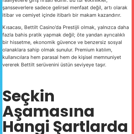
faaliyetlere giriş fırsatı edinir. Bu tür etkinlikler,
şansseverlere sadece gelirsel menfaat değil, artı olarak
itibar ve cemiyet içinde itibarlı bir makam kazandırır.
Kısacası, Bettilt Casino’da Prestijli olmak, yalnızca daha
fazla bahis pratik yapmak değil; öte yandan ayrıcalıklı
bir hissetme, ekonomik güvence ve benzersiz sosyal
olanaklara sahip olmak sunulur. Premium katılım,
kullanıcılara hem parasal hem de kişisel memnuniyet
vererek Bettilt serüvenini üstün seviyeye taşır.
Seçkin
Aşamasına
Hangi Şartlarda