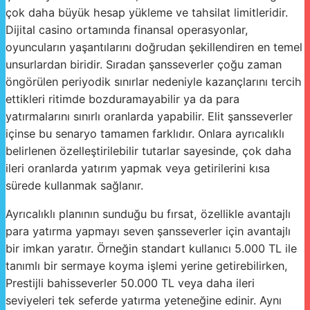
çok daha büyük hesap yükleme ve tahsilat limitleridir.
Dijital casino ortamında finansal operasyonlar,
oyuncuların yaşantılarını doğrudan şekillendiren en temel
unsurlardan biridir. Sıradan şansseverler çoğu zaman
öngörülen periyodik sınırlar nedeniyle kazançlarını tercih
ettikleri ritimde bozduramayabilir ya da para
yatırmalarını sınırlı oranlarda yapabilir. Elit şansseverler
içinse bu senaryo tamamen farklıdır. Onlara ayrıcalıklı
belirlenen özelleştirilebilir tutarlar sayesinde, çok daha
ileri oranlarda yatırım yapmak veya getirilerini kısa
sürede kullanmak sağlanır.
Ayrıcalıklı planının sunduğu bu fırsat, özellikle avantajlı
para yatırma yapmayı seven şansseverler için avantajlı
bir imkan yaratır. Örneğin standart kullanıcı 5.000 TL ile
tanımlı bir sermaye koyma işlemi yerine getirebilirken,
Prestijli bahisseverler 50.000 TL veya daha ileri
seviyeleri tek seferde yatırma yeteneğine edinir. Aynı