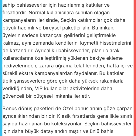
sahip bahisseverler için hazırlanmış katkılar ve
fırsatlardır. Normal kullanıcılara sunulan olağan
kampanyaların ilerisinde, Seçkin katılımcılar çok daha
büyük hacimli ve bireysel paketler alır. Bu imkan,
üyelerin sadece kazançsal gelirlerini geliştirmekle
kalmaz, aynı zamanda kendilerini kıymetli hissetmelerini
de kazandırır. Ayrıcalıklı bahisseverler, planlı olarak
kullanıcılarına özelleştirilmiş yüklenen bakiye ekleme
hediyelerinden, zarara uğrama telafilerinden, hafta içi ve
sürekli ekstra kampanyalardan faydalanır. Bu katkılar
tipik şansseverlere göre çok daha yüksek rakamlarla
verildiğinden, VIP kullanıcılar aktivitelerine daha
güvenceli bir bütçesel imkanla ilerletir.
Bonus dönüş paketleri de Özel bonuslarının göze çarpan
ayrıcalıklarından biridir. Klasik fırsatlarda genellikle sınırlı
sayıda hazırlanan bu koleksiyonlar, Seçkin bahisseverler
için daha büyük detaylandırılmıştır ve ünlü bahis