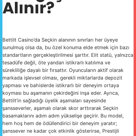
Alınır?
Bettilt Casino’da Seçkin alanının sınırları her üyeye
sunulmuş olsa da, bu özel konuma elde etmek için bazı
standartların gerçekleştirilmesi şarttır. Elit statü, yalnızca
tesadüfe değil, öte yandan istikrarlı katılıma ve
sürekliliğe dayalı bir fırsattır. Oyuncuların aktif olarak
markada işlevsel olması, gerekli miktarlarda depozit
yapması ve bahislerde istikrarlı bir deneyim ortaya
koyması bu aşamanın çekirdeğini inşa eder. Ayrıca,
Bettilt’in sağladığı üyelik aşamaları sayesinde
şansseverler, aşamalı olarak skor arttırarak Seçkin
basamaklarını adım adım yükselişe geçirir. Bu model,
hem hoş hem de ödüllendirici bir deneyim yaratır;
şanssever ne kadar çok etkinlik gösterirse, Prestijli