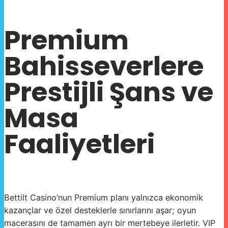
Premium
Bahisseverlere
Prestijli Şans ve
Masa
Faaliyetleri
Bettilt Casino’nun Premium planı yalnızca ekonomik
kazançlar ve özel desteklerle sınırlarını aşar; oyun
macerasını de tamamen ayrı bir mertebeye ilerletir. VIP