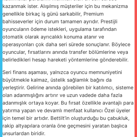
kazanmak ister. Alışılmış müşteriler için bu mekanizma
genellikle birkaç iş günü sarkabilir, Premium
bahisseverler için durum tamamen ayrıdır. Prestijli
oyuncuların ödeme istekleri, uygulama tarafından
otomatik olarak ayrıcalıklı konuma atanır ve
operasyonları çok daha seri sürede sonuçlanır. Böylece
oyuncular, fırsatlarını anında transfer bölümlerine veya
belirledikleri hesap hareketi yöntemlerine gönderebilir.
Seri finans aşaması, yalnızca oyuncu memnuniyetini
büyütmekle kalmaz, üstelik sağlamlık bağını da
yerleştirir. Gelirine anında görebilen bir katılımcı, sisteme
olan adanmışlığını artırır ve uzun vadede daha fazla
adanmışlık ortaya koyar. Bu fırsat özellikle avantajlı para
yatırma yapan ve devamlı menfaat kullanıcı Özel üyeler
için temel bir artıdır. Bettilt’in oluşturduğu bu çabukluk,
rakip altyapılara oranla öne geçmesini yaratan başlıca
unsurlardan biridir.