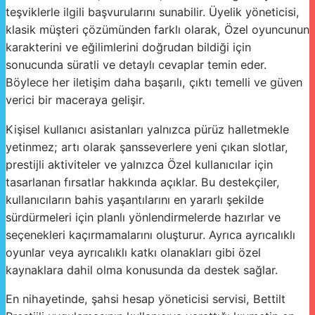
teşviklerle ilgili başvurularını sunabilir. Üyelik yöneticisi,
klasik müşteri çözümünden farklı olarak, Özel oyuncunun
karakterini ve eğilimlerini doğrudan bildiği için
sonucunda süratli ve detaylı cevaplar temin eder.
Böylece her iletişim daha başarılı, çıktı temelli ve güven
verici bir mac­eraya gelişir.
Kişisel kullanıcı asistanları yalnızca pürüz halletmekle
yetinmez; artı olarak şansseverlere yeni çıkan slotlar,
prestijli aktiviteler ve yalnızca Özel kullanıcılar için
tasarlanan fırsatlar hakkında açıklar. Bu destekçiler,
kullanıcıların bahis yaşantılarını en yararlı şekilde
sürdürmeleri için planlı yönlendirmelerde hazırlar ve
seçenekleri kaçırmamalarını oluşturur. Ayrıca ayrıcalıklı
oyunlar veya ayrıcalıklı katkı olanakları gibi özel
kaynaklara dahil olma konusunda da destek sağlar.
En nihayetinde, şahsi hesap yöneticisi servisi, Bettilt