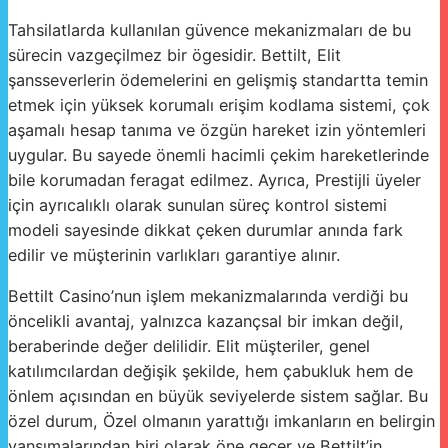
Tahsilatlarda kullanılan güvence mekanizmaları de bu
sürecin vazgeçilmez bir ögesidir. Bettilt, Elit
şansseverlerin ödemelerini en gelişmiş standartta temin
etmek için yüksek korumalı erişim kodlama sistemi, çok
aşamalı hesap tanıma ve özgün hareket izin yöntemleri
uygular. Bu sayede önemli hacimli çekim hareketlerinde
bile korumadan feragat edilmez. Ayrıca, Prestijli üyeler
için ayrıcalıklı olarak sunulan süreç kontrol sistemi
modeli sayesinde dikkat çeken durumlar anında fark
edilir ve müşterinin varlıkları garantiye alınır.
Bettilt Casino’nun işlem mekanizmalarında verdiği bu
öncelikli avantaj, yalnızca kazançsal bir imkan değil,
beraberinde değer delilidir. Elit müşteriler, genel
katılımcılardan değişik şekilde, hem çabukluk hem de
önlem açısından en büyük seviyelerde sistem sağlar. Bu
özel durum, Özel olmanın yarattığı imkanların en belirgin
yansımalarından biri olarak öne geçer ve Bettilt’in