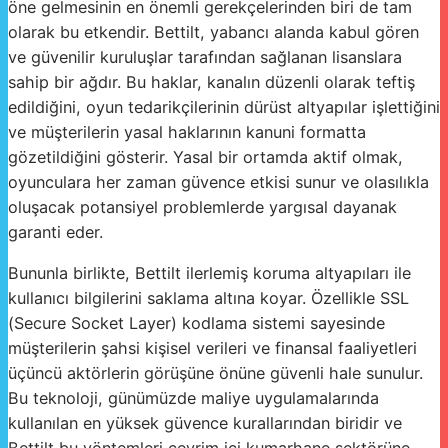
öne gelmesinin en önemli gerekçelerinden biri de tam
olarak bu etkendir. Bettilt, yabancı alanda kabul gören
ve güvenilir kuruluşlar tarafından sağlanan lisanslara
sahip bir ağdır. Bu haklar, kanalın düzenli olarak teftiş
edildiğini, oyun tedarikçilerinin dürüst altyapılar işlettiğini
ve müşterilerin yasal haklarının kanuni formatta
gözetildiğini gösterir. Yasal bir ortamda aktif olmak,
oyunculara her zaman güvence etkisi sunur ve olasılıkla
oluşacak potansiyel problemlerde yargısal dayanak
garanti eder.
Bununla birlikte, Bettilt ilerlemiş koruma altyapıları ile
kullanıcı bilgilerini saklama altına koyar. Özellikle SSL
(Secure Socket Layer) kodlama sistemi sayesinde
müşterilerin şahsi kişisel verileri ve finansal faaliyetleri
üçüncü aktörlerin görüşüne önüne güvenli hale sunulur.
Bu teknoloji, günümüzde maliye uygulamalarında
kullanılan en yüksek güvence kurallarından biridir ve