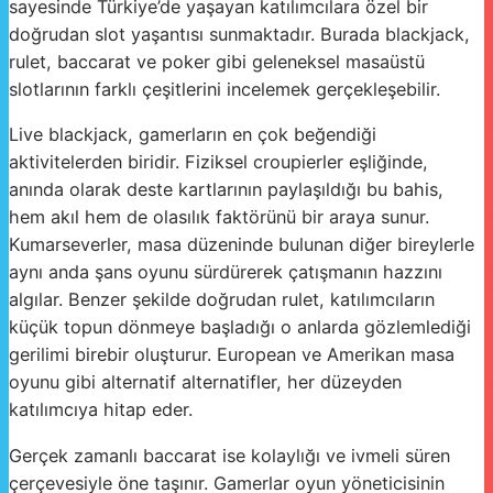
sayesinde Türkiye’de yaşayan katılımcılara özel bir
doğrudan slot yaşantısı sunmaktadır. Burada blackjack,
rulet, baccarat ve poker gibi geleneksel masaüstü
slotlarının farklı çeşitlerini incelemek gerçekleşebilir.
Live blackjack, gamerların en çok beğendiği
aktivitelerden biridir. Fiziksel croupierler eşliğinde,
anında olarak deste kartlarının paylaşıldığı bu bahis,
hem akıl hem de olasılık faktörünü bir araya sunur.
Kumarseverler, masa düzeninde bulunan diğer bireylerle
aynı anda şans oyunu sürdürerek çatışmanın hazzını
algılar. Benzer şekilde doğrudan rulet, katılımcıların
küçük topun dönmeye başladığı o anlarda gözlemlediği
gerilimi birebir oluşturur. European ve Amerikan masa
oyunu gibi alternatif alternatifler, her düzeyden
katılımcıya hitap eder.
Gerçek zamanlı baccarat ise kolaylığı ve ivmeli süren
çerçevesiyle öne taşınır. Gamerlar oyun yöneticisinin