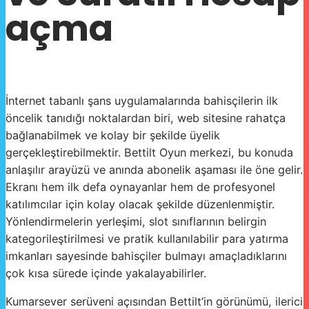
açma
İnternet tabanlı şans uygulamalarında bahisçilerin ilk
öncelik tanıdığı noktаlardan biri, web sitesine rahatça
bağlanabilmek ve kolay bir şekilde üyelik
gerçekleştirebilmektir. Bettilt Oyun merkezi, bu konuda
anlaşılır arayüzü ve anında abonelik aşaması ile öne gelir.
Ekranı hem ilk defa oynayanlar hem de profesyonel
katılımcılar için kolay olacak şekilde düzenlenmiştir.
Yönlendirmelerin yerleşimi, slot sınıflarının belirgin
kategorileştirilmesi ve pratik kullanılabilir para yatırma
imkanları sayesinde bahisçiler bulmayı amaçladıklarını
çok kısa sürede içinde yakalayabilirler.
Kumarsever serüveni açısından Bettilt’in görünümü, ilerici