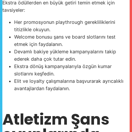
Ekstra ödüllerden en büyük getiri temin etmek için
tavsiyeler:
Her promosyonun playthrough gerekliliklerini
titizlikle okuyun.
Welcome bonusu şans ve board slotlarını test
etmek için faydalanın.
Devamlı bakiye yükleme kampanyalarını takip
ederek daha çok tutar edin.
Ekstra dönüş kampanyalarıyla özgün kumar
slotlarını keşfedin.
Elit ve loyalty çalışmalarına başvurarak ayrıcalıklı
avantajlardan faydalanın.
Atletizm Şans