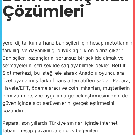
Çözümleri
yerel dijital kumarhane bahisçileri için hesap metotlarının
farklılığı ve dayanıklılığı büyük ağırlık ön plana çıkarır.
Bahisçiler, kazançlarını sorunsuz bir şekilde almak ve
sermayelerini seri şekilde sağlayabilmek bekler. Bettilt
Slot merkezi, bu isteği ele alarak Anadolu oyunculara
özel uyarlanmış farklı finans alternatifleri sağlar. Papara,
Havale/EFT, ödeme aracı ve coin imkanları, müşterilerin
hem zahmetsizce uygulama gerçekleştirmesini hem de
güven içinde slot serüvenlerini gerçekleştirmesini
kazandırır.
Papara, son yıllarda Türkiye sınırları içinde internet
tabanlı hesap pazarında en çok beğenilen