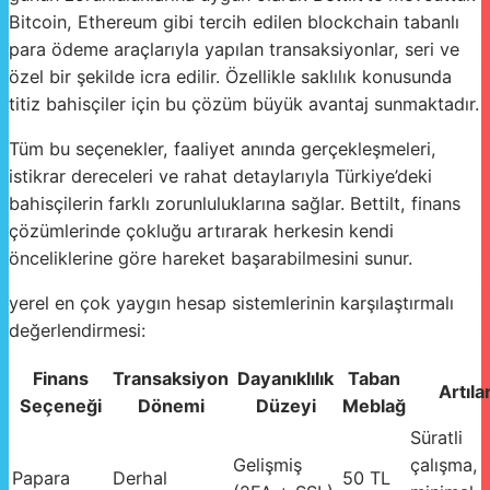
Bitcoin, Ethereum gibi tercih edilen blockchain tabanlı
para ödeme araçlarıyla yapılan transaksiyonlar, seri ve
özel bir şekilde icra edilir. Özellikle saklılık konusunda
titiz bahisçiler için bu çözüm büyük avantaj sunmaktadır.
Tüm bu seçenekler, faaliyet anında gerçekleşmeleri,
istikrar dereceleri ve rahat detaylarıyla Türkiye’deki
bahisçilerin farklı zorunluluklarına sağlar. Bettilt, finans
çözümlerinde çokluğu artırarak herkesin kendi
önceliklerine göre hareket başarabilmesini sunur.
yerel en çok yaygın hesap sistemlerinin karşılaştırmalı
değerlendirmesi:
Finans
Transaksiyon
Dayanıklılık
Taban
Artıla
Seçeneği
Dönemi
Düzeyi
Meblağ
Süratli
Gelişmiş
çalışma,
Papara
Derhal
50 TL