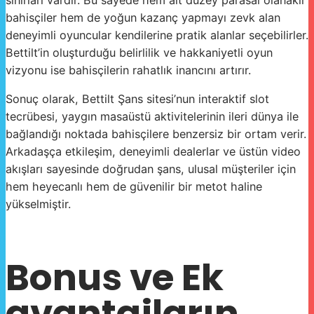
sınırları vardır. Bu sayede hem alt düzey parasal olanaklı
bahisçiler hem de yoğun kazanç yapmayı zevk alan
deneyimli oyuncular kendilerine pratik alanlar seçebilirler.
Bettilt’in oluşturduğu belirlilik ve hakkaniyetli oyun
vizyonu ise bahisçilerin rahatlık inancını artırır.
Sonuç olarak, Bettilt Şans sitesi’nun interaktif slot
tecrübesi, yaygın masaüstü aktivitelerinin ileri dünya ile
bağlandığı noktada bahisçilere benzersiz bir ortam verir.
Arkadaşça etkileşim, deneyimli dealerlar ve üstün video
akışları sayesinde doğrudan şans, ulusal müşteriler için
hem heyecanlı hem de güvenilir bir metot haline
yükselmiştir.
Bonus ve Ek
avantajların