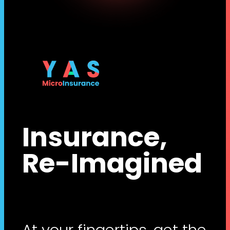
Insurance,
Re-Imagined
At your fingertips, get the