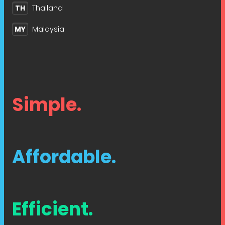
TH
Thailand
MY
Malaysia
Simple.
Affordable.
Efficient.