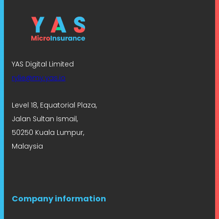
YAS Digital Limited
rylie@my.yas.io
Level 18, Equatorial Plaza,
Jalan Sultan Ismail,
50250 Kuala Lumpur,
Malaysia
Company information