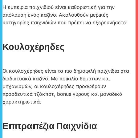
Η εμπειρία παιχνιδιού είναι καθοριστική για την
απόλαυση ενός καζίνο. Ακολουθούν μερικές
κατηγορίες παιχνιδιών που πρέπει να εξερευνήσετε:
Κουλοχέρηδες
Οι κουλοχέρηδες είναι τα πιο δημοφιλή παιχνίδια στα
διαδικτυακά καζίνο. Με ποικιλία θεμάτων και
μηχανισμών, οι κουλοχέρηδες προσφέρουν
προοδευτικά τζάκποτ, bonus γύρους και μοναδικά
χαρακτηριστικά.
Επιτραπέζια Παιχνίδια