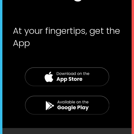
At your fingertips, get the
App