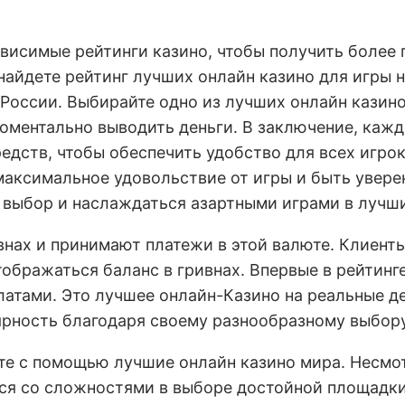
ависимые рейтинги казино, чтобы получить более 
айдете рейтинг лучших онлайн казино для игры 
России. Выбирайте одно из лучших онлайн казин
ментально выводить деньги. В заключение, каждо
едств, чтобы обеспечить удобство для всех игрок
аксимальное удовольствие от игры и быть увере
 выбор и наслаждаться азартными играми в лучши
внах и принимают платежи в этой валюте. Клиенты
вые ‎в‏ ‎рейтинге ‎находится ‎MONRO ‎Casino ‎(225%‏ ‎+ ‎400‏ ‎фри‏
те с помощью лучшие онлайн казино мира. Несмот
тся со сложностями в выборе достойной площадки