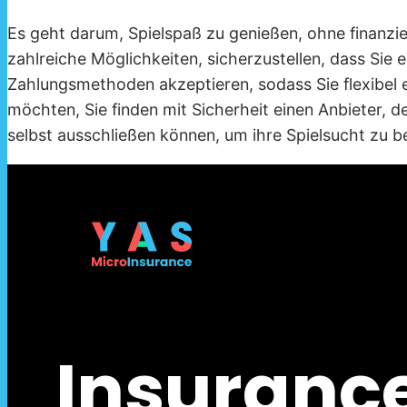
Es geht darum, Spielspaß zu genießen, ohne finanziel
zahlreiche Möglichkeiten, sicherzustellen, dass Sie ei
Zahlungsmethoden akzeptieren, sodass Sie flexibel e
möchten, Sie finden mit Sicherheit einen Anbieter, d
selbst ausschließen können, um ihre Spielsucht zu 
Insurance