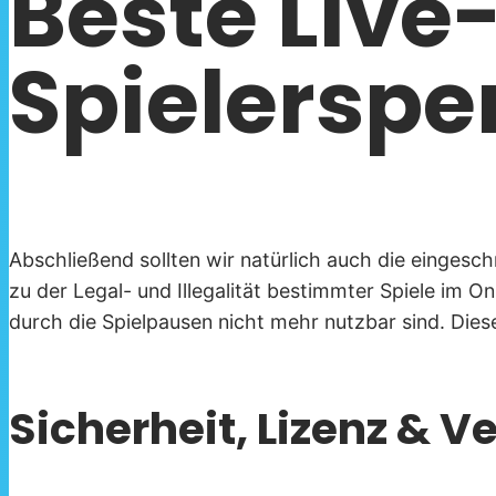
Beste Live
Spielerspe
Abschließend sollten wir natürlich auch die eingesc
zu der Legal- und Illegalität bestimmter Spiele im 
durch die Spielpausen nicht mehr nutzbar sind. Dies
Sicherheit, Lizenz & V