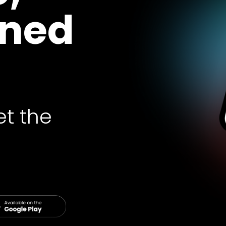
ined
et the