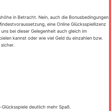
shöhe in Betracht. Nein, auch die Bonusbedingungen
e Mindestvoraussetzung, eine Online Glücksspiellizenz
ns bei dieser Gelegenheit auch gleich im
ielen kannst oder wie viel Geld du einzahlen bzw.
sicher.
-Glücksspiele deutlich mehr Spaß.