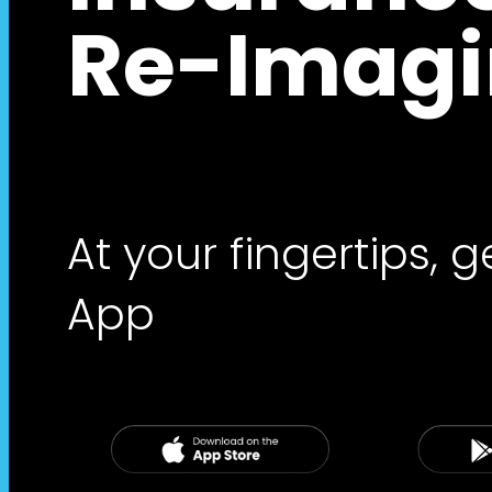
Re-Imag
At your fingertips, g
App