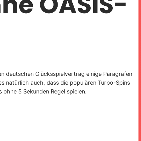
hne OASIS-
en deutschen Glücksspielvertrag einige Paragrafen
es natürlich auch, dass die populären Turbo-Spins
os ohne 5 Sekunden Regel spielen.