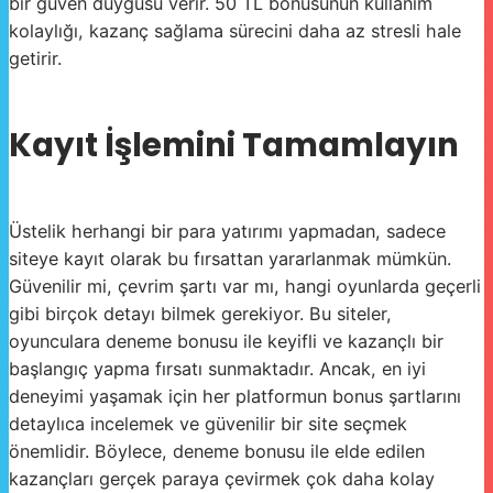
bir güven duygusu verir. 50 TL bonusunun kullanım
kolaylığı, kazanç sağlama sürecini daha az stresli hale
getirir.
Kayıt İşlemini Tamamlayın
Üstelik herhangi bir para yatırımı yapmadan, sadece
siteye kayıt olarak bu fırsattan yararlanmak mümkün.
Güvenilir mi, çevrim şartı var mı, hangi oyunlarda geçerli
gibi birçok detayı bilmek gerekiyor. Bu siteler,
oyunculara deneme bonusu ile keyifli ve kazançlı bir
başlangıç yapma fırsatı sunmaktadır. Ancak, en iyi
deneyimi yaşamak için her platformun bonus şartlarını
detaylıca incelemek ve güvenilir bir site seçmek
önemlidir. Böylece, deneme bonusu ile elde edilen
kazançları gerçek paraya çevirmek çok daha kolay