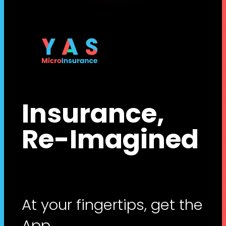
Insurance,
Re-Imagined
At your fingertips, get the
App