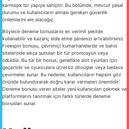
karmaşık bir yapıya sahiptir. Bu bölümde, mevcut yasal
durumu ve kullanıcıların alması gereken güvenlik
önlemlerini ele alacağız.
Böylece deneme bonuslarını en verimli şekilde
kullanabilir ve kazanç elde etme şansınızı artırabilirsiniz.
Freespin bonusu, çevrimiçi kumarhanelerde ve bahis
sitelerinde sıkça sunulan bir tür promosyon veya
ödüldür. Bu tür bir bonus, genellikle slot oyunları için
geçerlidir ve oyunculara ücretsiz dönüşler veya bedava
çevirmeler sunar. Bu nedenle, kullanıcıların hepsini göz
önünde bulundurarak doğru karar vermeleri önemlidir.
Deneme bonusu veren siteler yeni kullanıcıları çekmek ve
platformlarını tanıtmak için farklı türlerde deneme
bonusları sunar.