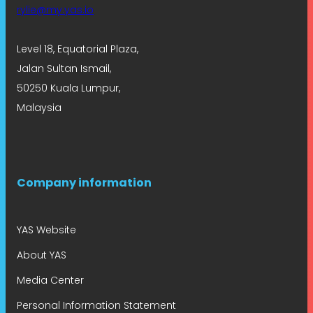
rylie@my.yas.io
Level 18, Equatorial Plaza,
Jalan Sultan Ismail,
50250 Kuala Lumpur,
Malaysia
Company information
YAS Website
About YAS
Media Center
Personal Information Statement