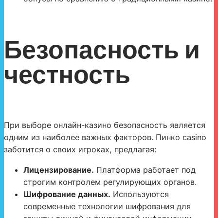
Безопасность и
честность
При выборе онлайн-казино безопасность является
одним из наиболее важных факторов. Пинко casino
заботится о своих игроках, предлагая:
Лицензирование.
Платформа работает под
строгим контролем регулирующих органов.
Шифрование данных.
Используются
современные технологии шифрования для