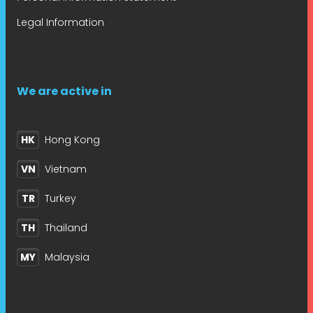
Legal Information
We are active in
HK
Hong Kong
VN
Vietnam
TR
Turkey
TH
Thailand
MY
Malaysia