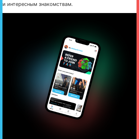
и интересным знакомствам.