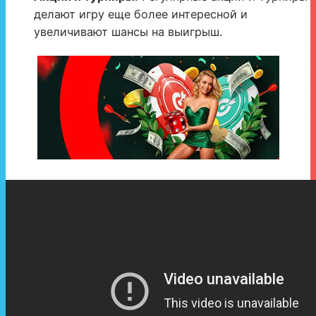
делают игру еще более интересной и
увеличивают шансы на выигрыш.