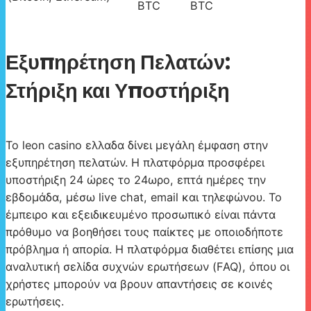
BTC
BTC
Εξυπηρέτηση Πελατών:
Στήριξη και Υποστήριξη
Το leon casino ελλαδα δίνει μεγάλη έμφαση στην
εξυπηρέτηση πελατών. Η πλατφόρμα προσφέρει
υποστήριξη 24 ώρες το 24ωρο, επτά ημέρες την
εβδομάδα, μέσω live chat, email και τηλεφώνου. Το
έμπειρο και εξειδικευμένο προσωπικό είναι πάντα
πρόθυμο να βοηθήσει τους παίκτες με οποιοδήποτε
πρόβλημα ή απορία. Η πλατφόρμα διαθέτει επίσης μια
αναλυτική σελίδα συχνών ερωτήσεων (FAQ), όπου οι
χρήστες μπορούν να βρουν απαντήσεις σε κοινές
ερωτήσεις.