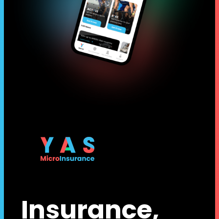
Insurance,