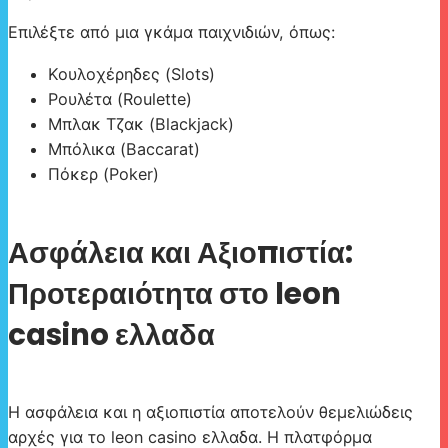
Επιλέξτε από μια γκάμα παιχνιδιών, όπως:
Κουλοχέρηδες (Slots)
Ρουλέτα (Roulette)
Μπλακ Τζακ (Blackjack)
Μπόλικα (Baccarat)
Πόκερ (Poker)
Ασφάλεια και Αξιοπιστία:
Προτεραιότητα στο leon
casino ελλαδα
Η ασφάλεια και η αξιοπιστία αποτελούν θεμελιώδεις
αρχές για το leon casino ελλαδα. Η πλατφόρμα