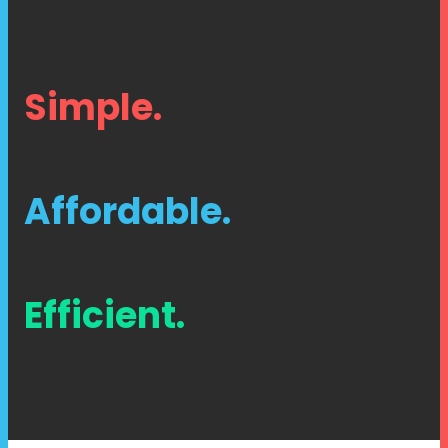
Simple.
Affordable.
Efficient.