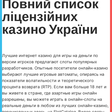
Повний список
ліцензійних
казино України
Лучшие интернет казино для игры на деньги по
версии игроков предлагают слоты популярных
разработчиков. Опытные посетители онлайн-казино
выбирают лучшие игровые автоматы, опираясь на
показатели волатильности и теоретического
процента возврата (RTP). Если вам больше 18 лет и
вы живете в стране, где азартные игры онлайн
разрешены, вы можете играть в онлайн-слоты на
реальные деньги в любом из лучших онлайн-казино,
перечисленных здесь, на SlotCatalog. Видео слоты,