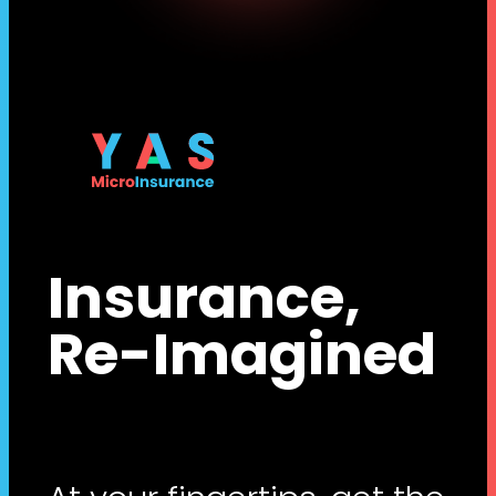
Insurance,
Re-Imagined