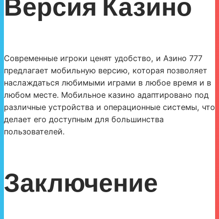
Версия Казино
Современные игроки ценят удобство, и Азино 777
предлагает мобильную версию, которая позволяет
наслаждаться любимыми играми в любое время и в
любом месте. Мобильное казино адаптировано под
различные устройства и операционные системы, что
делает его доступным для большинства
пользователей.
Заключение