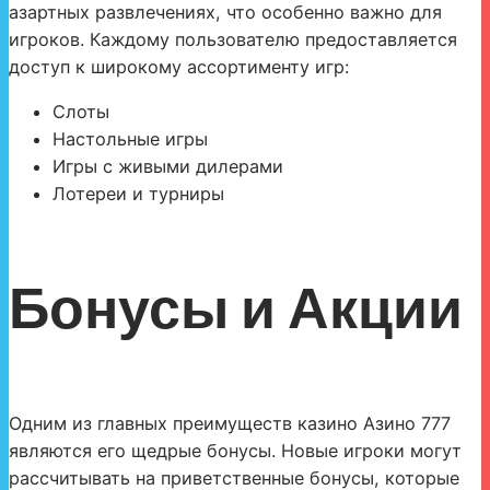
азартных развлечениях, что особенно важно для
игроков. Каждому пользователю предоставляется
доступ к широкому ассортименту игр:
Слоты
Настольные игры
Игры с живыми дилерами
Лотереи и турниры
Бонусы и Акции
Одним из главных преимуществ казино Азино 777
являются его щедрые бонусы. Новые игроки могут
рассчитывать на приветственные бонусы, которые