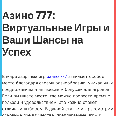
Азино 777:
Виртуальные Игры и
Ваши Шансы на
Успех
В мире азартных игр
азино 777
занимает особое
место благодаря своему разнообразию, уникальным
предложениям и интересным бонусам для игроков.
Если вы ищете место, где можно провести время с
пользой и удовольствием, это казино станет
отличным выбором. В данной статье мы рассмотрим
основные преимущества, предлагаемые игры и