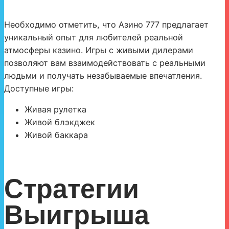
Необходимо отметить, что Азино 777 предлагает
уникальный опыт для любителей реальной
атмосферы казино. Игры с живыми дилерами
позволяют вам взаимодействовать с реальными
людьми и получать незабываемые впечатления.
Доступные игры:
Живая рулетка
Живой блэкджек
Живой баккара
Стратегии
Выигрыша