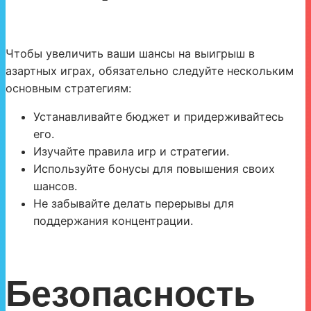
Чтобы увеличить ваши шансы на выигрыш в
азартных играх, обязательно следуйте нескольким
основным стратегиям:
Устанавливайте бюджет и придерживайтесь
его.
Изучайте правила игр и стратегии.
Используйте бонусы для повышения своих
шансов.
Не забывайте делать перерывы для
поддержания концентрации.
Безопасность