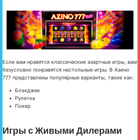
Если вам нравятся классические азартные игры, вам
безусловно понравятся настольные игры. В Азино
777 представлены популярные варианты, такие как:
Блэкджек
Рулетка
Покер
Игры с Живыми Дилерами