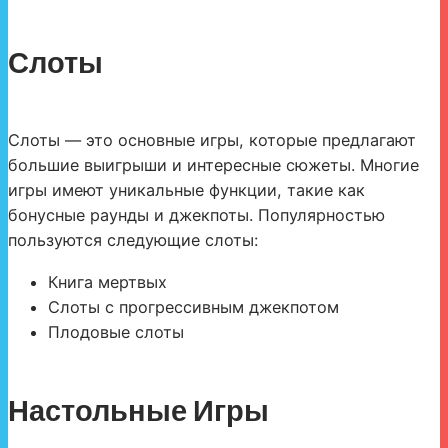
Слоты
Слоты — это основные игры, которые предлагают
большие выигрыши и интересные сюжеты. Многие
игры имеют уникальные функции, такие как
бонусные раунды и джекпоты. Популярностью
пользуются следующие слоты:
Книга мертвых
Слоты с прогрессивным джекпотом
Плодовые слоты
Настольные Игры