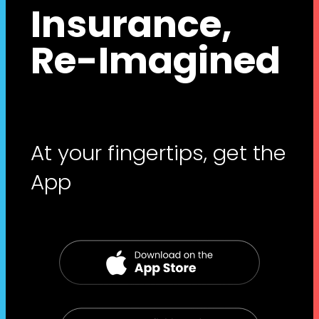
Insurance,
Re-Imagined
At your fingertips, get the
App