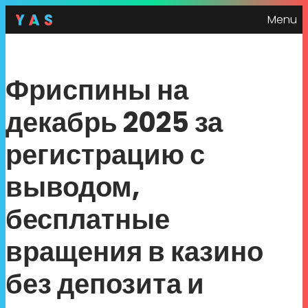
Menu
Фриспины на
декабрь 2025 за
регистрацию с
выводом,
бесплатные
вращения в казино
без депозита и