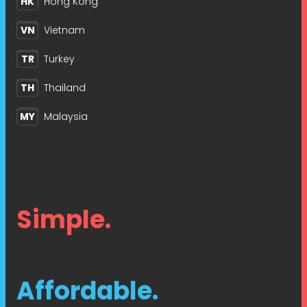
HK
Hong Kong
VN
Vietnam
TR
Turkey
TH
Thailand
MY
Malaysia
Simple.
Affordable.