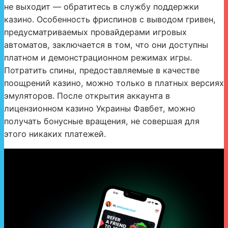
не выходит — обратитесь в службу поддержки
казино. Особенность фриспинов с выводом гривен,
предусматриваемых провайдерами игровых
автоматов, заключается в том, что они доступны
платном и демонстрационном режимах игры.
Потратить спины, предоставляемые в качестве
поощрений казино, можно только в платных версиях
эмуляторов. После открытия аккаунта в
лицензионном казино Украины Фавбет, можно
получать бонусные вращения, не совершая для
этого никаких платежей.