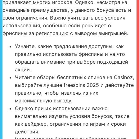
привлекает многих игроков. Однако, несмотря на
очевидные преимущества, у данного бонуса есть и
свои ограничения. Важно учитывать все условия
использования, особенно если речь идет о
фриспины за регистрацию с выводом выигрышей.
Узнайте, какие предложения доступны, как
правильно использовать фриспины и на что
обращать внимание при выборе подходящей
акции.
Читайте обзоры бесплатных спинов на Casinoz,
выбирайте лучшие freespins 2025 и действуйте
правильно, чтобы извлечь из них
максимальную выгоду.
Однако при их использовании важно
внимательно изучать условия бонусов, такие
как вейджер, ограничения по играм и сроки
действия.