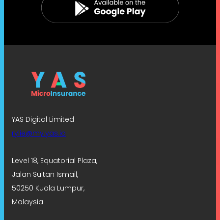
YAS Digital Limited
rylie@my.yas.io
Level 18, Equatorial Plaza,
Jalan Sultan Ismail,
50250 Kuala Lumpur,
Malaysia