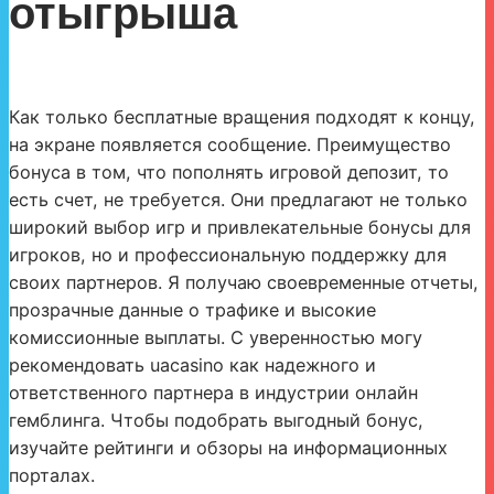
отыгрыша
Как только бесплатные вращения подходят к концу,
на экране появляется сообщение. Преимущество
бонуса в том, что пополнять игровой депозит, то
есть счет, не требуется. Они предлагают не только
широкий выбор игр и привлекательные бонусы для
игроков, но и профессиональную поддержку для
своих партнеров. Я получаю своевременные отчеты,
прозрачные данные о трафике и высокие
комиссионные выплаты. С уверенностью могу
рекомендовать uacasino как надежного и
ответственного партнера в индустрии онлайн
гемблинга. Чтобы подобрать выгодный бонус,
изучайте рейтинги и обзоры на информационных
порталах.