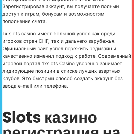
Зарегистрировав аккаунт, вы получаете полный
доступ к играм, бонусам и возможностям
пополнения счета.
1x slots casino имеет большой успех как среди
игроков стран СНГ, так и дальнего зарубежья.
Официальный сайт успел пережить редизайн и
качественно изменил подход к работе. Современный
игровой портал 1xslots Casino уверенно занимает
лидирующие позиции в списке лучших азартных
клубов. Это быстрый способ создать аккаунт без
ввода e-mail или телефона.
Slots казино
регистрация на