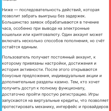
Ниже — последовательность действий, которая
позволит забрать выигрыш без задержек.
Большинство заявок обрабатываются в течение
часа, особенно при выводе на электронные
кошельки или криптовалюту. Один аккаунт может
включать несколько способов пополнения, но счёт
остаётся единым.
Пользователь получает постоянный аккаунт, к
которому привязаны настройки, достижения и
история активности. После этого открываются
бонусные предложения, индивидуальные акции и
дополнительные разделы казино. Тем, кто хочет
получить доступ к полному функционалу,
достаточно пройти простую регистрацию. Игры
запускаются на виртуальные кредиты, что позволяет
протестировать механику, интерфейс и провайдеров