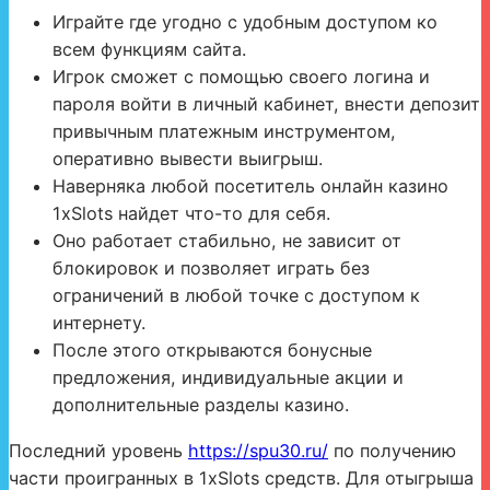
Играйте где угодно с удобным доступом ко
всем функциям сайта.
Игрок сможет с помощью своего логина и
пароля войти в личный кабинет, внести депозит
привычным платежным инструментом,
оперативно вывести выигрыш.
Наверняка любой посетитель онлайн казино
1xSlots найдет что-то для себя.
Оно работает стабильно, не зависит от
блокировок и позволяет играть без
ограничений в любой точке с доступом к
интернету.
После этого открываются бонусные
предложения, индивидуальные акции и
дополнительные разделы казино.
Последний уровень
https://spu30.ru/
по получению
части проигранных в 1xSlots средств. Для отыгрыша