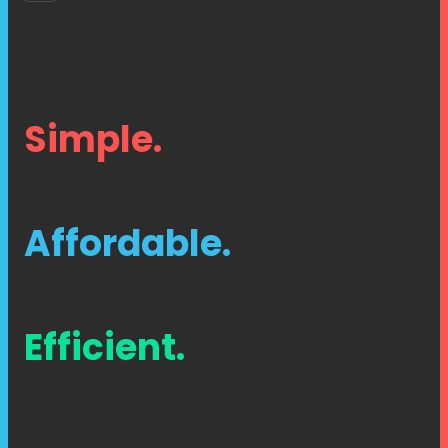
Simple.
Affordable.
Efficient.