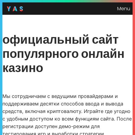
Menu
официальный сайт
популярного онлайн
казино
Мы сотрудничаем с ведущими провайдерами и
поддерживаем десятки способов ввода и вывода
средств, включая криптовалюту. Играйте где угодно
с удобным доступом ко всем функциям сайта. После
регистрации доступен демо-режим для
тестирования игр и выработки стратегии.