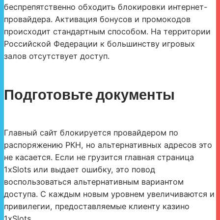
беспрепятственно обходить блокировки интернет-
провайдера. Активация бонусов и промокодов
происходит стандартным способом. На территории
Российской Федерации к большинству игровых
залов отсутствует доступ.
Подготовьте документы
Главный сайт блокируется провайдером по
распоряжению РКН, но альтернативных адресов это
не касается. Если не грузится главная страница
1xSlots или выдает ошибку, это повод
воспользоваться альтернативным вариантом
доступа. С каждым новым уровнем увеличиваются и
привилегии, предоставляемые клиенту казино
1xSlots.