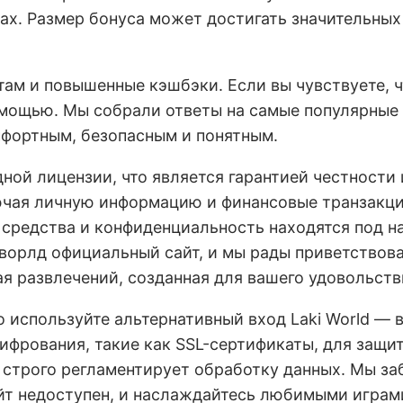
ах. Размер бонуса может достигать значительных
там и повышенные кэшбэки. Если вы чувствуете, ч
омощью. Мы собрали ответы на самые популярные
фортным, безопасным и понятным.
ой лицензии, что является гарантией честности 
ючая личную информацию и финансовые транзакци
 средства и конфиденциальность находятся под н
орлд официальный сайт, и мы рады приветствоват
ая развлечений, созданная для вашего удовольств
о используйте альтернативный вход Laki World — 
ифрования, такие как SSL-сертификаты, для защ
строго регламентирует обработку данных. Мы за
айт недоступен, и наслаждайтесь любимыми играм