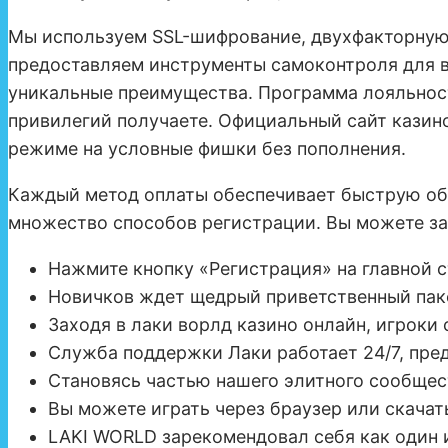
Мы используем SSL-шифрование, двухфакторную
предоставляем инструменты самоконтроля для вс
уникальные преимущества. Программа лояльност
привилегий получаете. Официальный сайт казино
режиме на условные фишки без пополнения.
Каждый метод оплаты обеспечивает быструю обр
множество способов регистрации. Вы можете за
Нажмите кнопку «Регистрация» на главной с
Новичков ждет щедрый приветственный паке
Заходя в лаки ворлд казино онлайн, игроки
Служба поддержки Лаки работает 24/7, пред
Становясь частью нашего элитного сообщес
Вы можете играть через браузер или скачат
LAKI WORLD зарекомендовал себя как один 