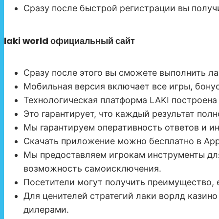
Сразу после быстрой регистрации вы получи
laki world официальный сайт
Сразу после этого вы сможете выполнить ла
Мобильная версия включает все игры, бонус
Технологическая платформа LAKI построена
Это гарантирует, что каждый результат пол
Мы гарантируем оперативность ответов и и
Скачать приложение можно бесплатно в App S
Мы предоставляем игрокам инструменты для
возможность самоисключения.
Посетители могут получить преимущество, е
Для ценителей стратегий лаки ворлд казино
дилерами.