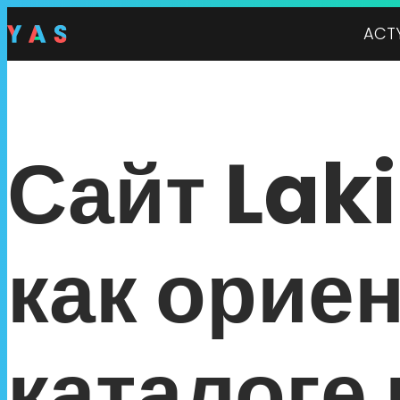
ACT
Сайт Lak
как орие
каталоге