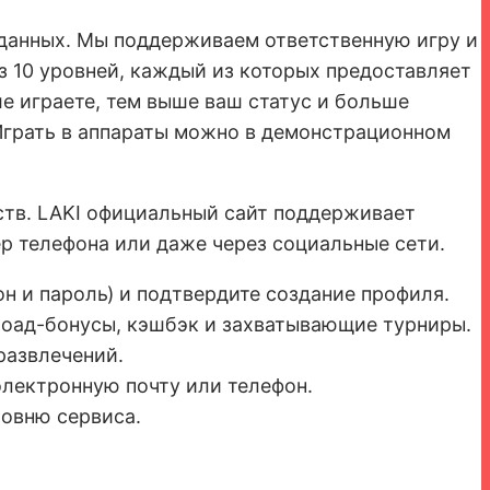
данных. Мы поддерживаем ответственную игру и
з 10 уровней, каждый из которых предоставляет
е играете, тем выше ваш статус и больше
 Играть в аппараты можно в демонстрационном
ств. LAKI официальный сайт поддерживает
р телефона или даже через социальные сети.
он и пароль) и подтвердите создание профиля.
лоад-бонусы, кэшбэк и захватывающие турниры.
развлечений.
электронную почту или телефон.
ровню сервиса.