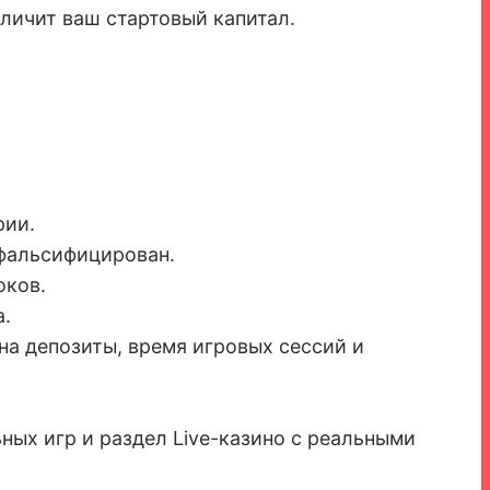
личит ваш стартовый капитал.
рии.
сфальсифицирован.
оков.
а.
а депозиты, время игровых сессий и
ных игр и раздел Live-казино с реальными