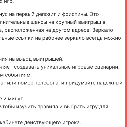
 игр.
нус на первый депозит и фриспины. Это
олнительные шансы на крупный выигрыш в
а, расположенная на другом адресе. Зеркало
льные ссылки на рабочее зеркало всегда можно
ния на вывод выигрышей.
ляет создавать уникальные игровые сценарии.
ым событиям.
ail или номер телефона, и придумайте надежный
е 2 минут.
чтобы изучить правила и выбрать игру для
 кабинете действующего игрока.