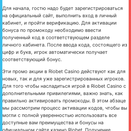
Для начала, гостю надо будет зарегистрироваться
на официальный сайт, выполнить вход в личный
кабинет, и пройти верификацию. Для активации
бонуса по промокоду необходимо ввести
полученный код в соответствующем разделе
личного кабинета. После ввода кода, состоящего из
цифр и букв, игрок автоматически получает
соответствующий бонус.
Эти промо акции в Riobet Casino действуют как для
новых, так и для уже зарегистрированных игроков.
Для того чтобы насладиться игрой в Riobet Casino с
дополнительными привилегиями, важно знать, как
правильно активировать промокоды. В этом абзаце
мы рассмотрим процесс активации кодов, чтобы вы
могли с полной уверенностью использовать все
доступные вам преимущества и бонусы на
официальном сайте казино Riobet. Получение