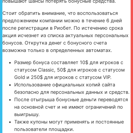
повышают шансы потерять бонусные средства.
Стоит обратить внимание, что воспользоваться
предложением компании можно в течение 6 дней
после регистрации в Риобет. По истечению срока
акция исчезнет из списка актуальных персональных
бонусов. Открутка денег с бонусного счета
возможна только в определенных автоматах.
Размер бонуса составляет 10$ для игроков с
статусом Classic, 50$ для игроков с статусом
Gold и 250$ для игроков с статусом VIP.
Использование официальных копий сайта
безопасно для персональных данных и средств.
После отыгрыша бонусные деньги переводятся
на основной счет и не имеют ограничений по
выигрышу.
Также купоны могут применять и постоянные
пользователи площадки.