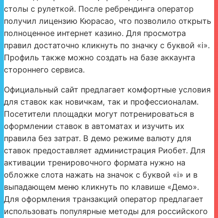
столы с рулеткой. После ребрендинга оператор
получил лицензию Кюрасао, что позволило открыть
полноценное интернет казино. Для просмотра
правил достаточно кликнуть по значку с буквой «i».
Профиль также можно создать на базе аккаунта
стороннего сервиса.
Официальный сайт предлагает комфортные условия
для ставок как новичкам, так и профессионалам.
Посетители площадки могут потренироваться в
оформлении ставок в автоматах и изучить их
правила без затрат. В демо режиме валюту для
ставок предоставляет администрация Риобет. Для
активации тренировочного формата нужно на
обложке слота нажать на значок с буквой «i» и в
выпадающем меню кликнуть по клавише «Демо».
Для оформления транзакций оператор предлагает
использовать популярные методы для российского