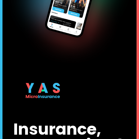
Insurance,