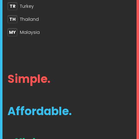
TR
Turkey
TH
Thailand
MY
Malaysia
Simple.
Affordable.